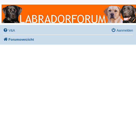
Labradorforum
Het gezelligste Labradorforum van Nederland en België!
V&A
Aanmelden
Forumoverzicht