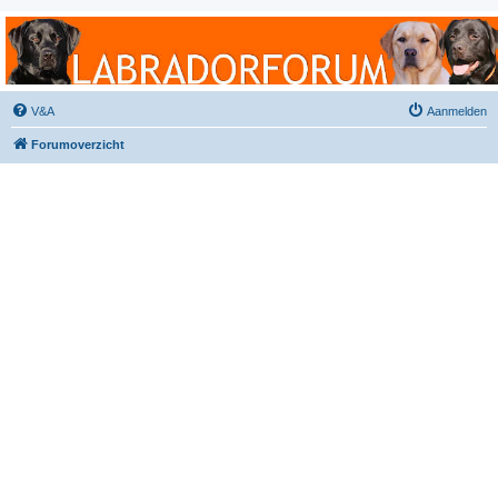
Labradorforum
Het gezelligste Labradorforum van Nederland en België!
V&A
Aanmelden
Forumoverzicht