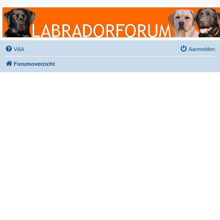
Labradorforum
Het gezelligste Labradorforum van Nederland en België!
V&A
Aanmelden
Forumoverzicht