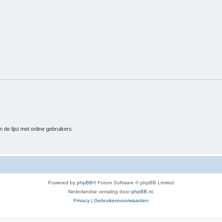
 de lijst met online gebruikers
Powered by
phpBB
® Forum Software © phpBB Limited
Nederlandse vertaling door
phpBB.nl
.
Privacy
|
Gebruikersvoorwaarden