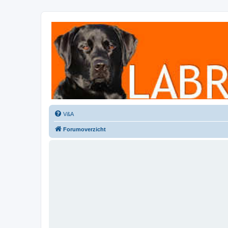
Labradorforum
Het gezelligste Labradorforum van Nederland en België!
V&A
Forumoverzicht