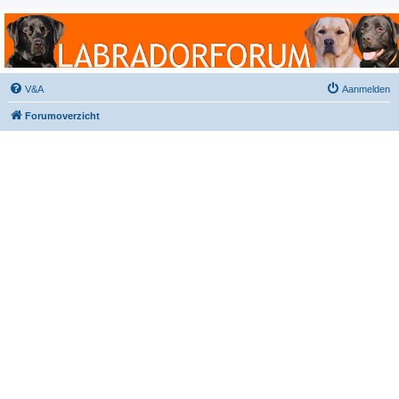
Labradorforum
Het gezelligste Labradorforum van Nederland en België!
V&A
Aanmelden
Forumoverzicht