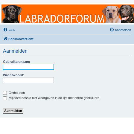
Labradorforum
Het gezelligste Labradorforum van Nederland en België!
V&A
Aanmelden
Forumoverzicht
Aanmelden
Gebruikersnaam:
Wachtwoord:
Onthouden
Mij deze sessie niet weergeven in de lijst met online gebruikers