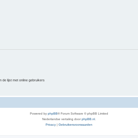
 de lijst met online gebruikers
Powered by
phpBB
® Forum Software © phpBB Limited
Nederlandse vertaling door
phpBB.nl
.
Privacy
|
Gebruikersvoorwaarden