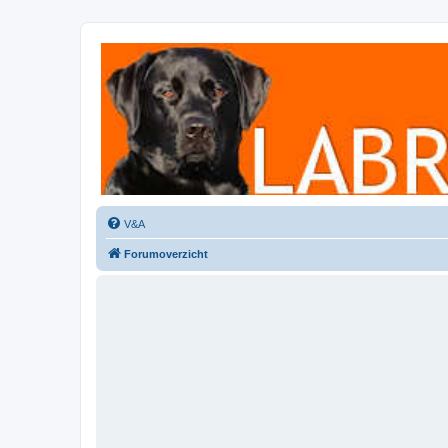
Labradorforum
Het gezelligste Labradorforum van Nederland en België!
V&A
Forumoverzicht