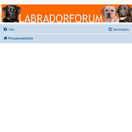
Labradorforum
Het gezelligste Labradorforum van Nederland en België!
V&A
Aanmelden
Forumoverzicht