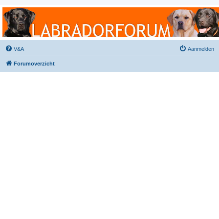
Labradorforum
Het gezelligste Labradorforum van Nederland en België!
V&A
Aanmelden
Forumoverzicht