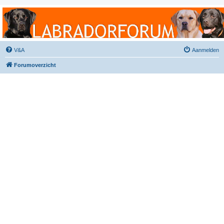
Labradorforum
Het gezelligste Labradorforum van Nederland en België!
V&A
Aanmelden
Forumoverzicht