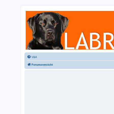
Labradorforum
Het gezelligste Labradorforum van Nederland en België!
V&A
Forumoverzicht