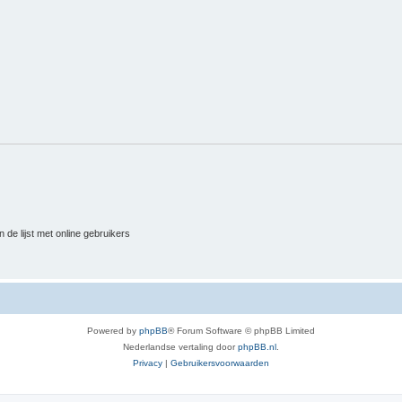
 de lijst met online gebruikers
Powered by
phpBB
® Forum Software © phpBB Limited
Nederlandse vertaling door
phpBB.nl
.
Privacy
|
Gebruikersvoorwaarden