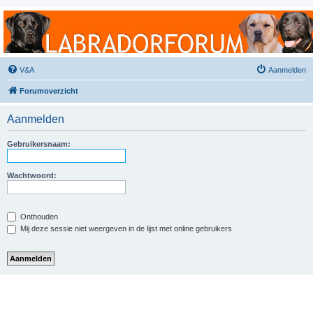
Labradorforum
Het gezelligste Labradorforum van Nederland en België!
V&A
Aanmelden
Forumoverzicht
Aanmelden
Gebruikersnaam:
Wachtwoord:
Onthouden
Mij deze sessie niet weergeven in de lijst met online gebruikers