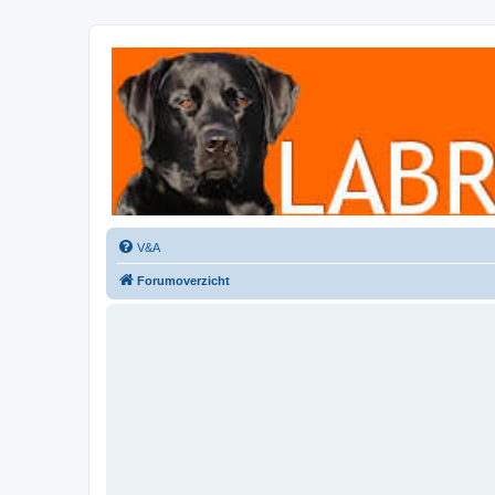
Labradorforum
Het gezelligste Labradorforum van Nederland en België!
V&A
Forumoverzicht