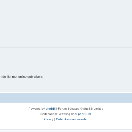
 de lijst met online gebruikers
Powered by
phpBB
® Forum Software © phpBB Limited
Nederlandse vertaling door
phpBB.nl
.
Privacy
|
Gebruikersvoorwaarden