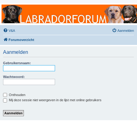
Labradorforum
Het gezelligste Labradorforum van Nederland en België!
V&A
Aanmelden
Forumoverzicht
Aanmelden
Gebruikersnaam:
Wachtwoord:
Onthouden
Mij deze sessie niet weergeven in de lijst met online gebruikers