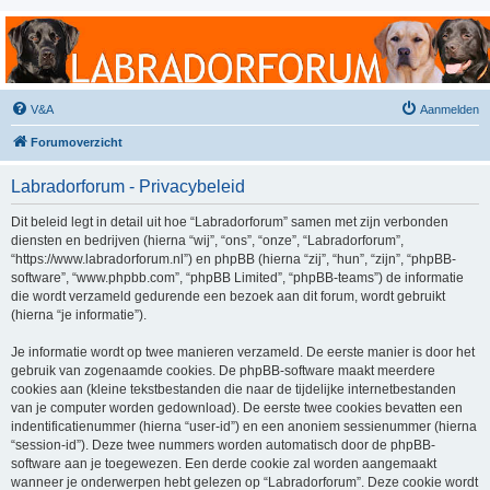
Labradorforum
Het gezelligste Labradorforum van Nederland en België!
V&A
Aanmelden
Forumoverzicht
Labradorforum - Privacybeleid
Dit beleid legt in detail uit hoe “Labradorforum” samen met zijn verbonden
diensten en bedrijven (hierna “wij”, “ons”, “onze”, “Labradorforum”,
“https://www.labradorforum.nl”) en phpBB (hierna “zij”, “hun”, “zijn”, “phpBB-
software”, “www.phpbb.com”, “phpBB Limited”, “phpBB-teams”) de informatie
die wordt verzameld gedurende een bezoek aan dit forum, wordt gebruikt
(hierna “je informatie”).
Je informatie wordt op twee manieren verzameld. De eerste manier is door het
gebruik van zogenaamde cookies. De phpBB-software maakt meerdere
cookies aan (kleine tekstbestanden die naar de tijdelijke internetbestanden
van je computer worden gedownload). De eerste twee cookies bevatten een
indentificatienummer (hierna “user-id”) en een anoniem sessienummer (hierna
“session-id”). Deze twee nummers worden automatisch door de phpBB-
software aan je toegewezen. Een derde cookie zal worden aangemaakt
wanneer je onderwerpen hebt gelezen op “Labradorforum”. Deze cookie wordt