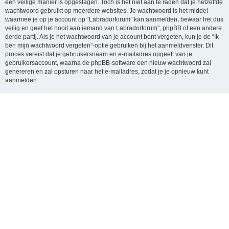
een veilige manier is opgeslagen. Toch is het niet aan te raden dat je hetzelfde
wachtwoord gebruikt op meerdere websites. Je wachtwoord is het middel
waarmee je op je account op “Labradorforum” kan aanmelden, bewaar het dus
veilig en geef het nooit aan iemand van Labradorforum”, phpBB of een andere
derde partij. Als je het wachtwoord van je account bent vergeten, kun je de “Ik
ben mijn wachtwoord vergeten”-optie gebruiken bij het aanmeldvenster. Dit
proces vereist dat je gebruikersnaam en e-mailadres opgeeft van je
gebruikersaccount, waarna de phpBB-software een nieuw wachtwoord zal
genereren en zal opsturen naar het e-mailadres, zodat je je opnieuw kunt
aanmelden.