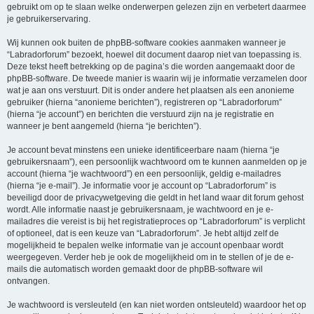
gebruikt om op te slaan welke onderwerpen gelezen zijn en verbetert daarmee
je gebruikerservaring.
Wij kunnen ook buiten de phpBB-software cookies aanmaken wanneer je
“Labradorforum” bezoekt, hoewel dit document daarop niet van toepassing is.
Deze tekst heeft betrekking op de pagina’s die worden aangemaakt door de
phpBB-software. De tweede manier is waarin wij je informatie verzamelen door
wat je aan ons verstuurt. Dit is onder andere het plaatsen als een anonieme
gebruiker (hierna “anonieme berichten”), registreren op “Labradorforum”
(hierna “je account”) en berichten die verstuurd zijn na je registratie en
wanneer je bent aangemeld (hierna “je berichten”).
Je account bevat minstens een unieke identificeerbare naam (hierna “je
gebruikersnaam”), een persoonlijk wachtwoord om te kunnen aanmelden op je
account (hierna “je wachtwoord”) en een persoonlijk, geldig e-mailadres
(hierna “je e-mail”). Je informatie voor je account op “Labradorforum” is
beveiligd door de privacywetgeving die geldt in het land waar dit forum gehost
wordt. Alle informatie naast je gebruikersnaam, je wachtwoord en je e-
mailadres die vereist is bij het registratieproces op “Labradorforum” is verplicht
of optioneel, dat is een keuze van “Labradorforum”. Je hebt altijd zelf de
mogelijkheid te bepalen welke informatie van je account openbaar wordt
weergegeven. Verder heb je ook de mogelijkheid om in te stellen of je de e-
mails die automatisch worden gemaakt door de phpBB-software wil
ontvangen.
Je wachtwoord is versleuteld (en kan niet worden ontsleuteld) waardoor het op