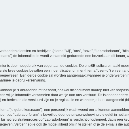
verbonden diensten en bedrijven (hierna “wij”, “ons”, “onze”, “Labradorforum”, “https
ams”) de informatie die wordt verzameld gedurende een bezoek aan dit forum, word
nier is door het gebruik van zogenaamde cookies. De phpBB-software maakt meerde
ste twee cookies bevatten een indentificatienummer (hierna “user-id”) en een an
oegewezen. Een derde cookie zal worden aangemaakt wanneer je onderwerpen heb
aarmee je gebruikerservaring.
neer je “Labradorforum” bezoekt, hoewel dit document daarop niet van toepassing
n wij je informatie verzamelen door wat je aan ons verstuurt. Dit is onder ander
) en berichten die verstuurd zijn na je registratie en wanneer je bent aangemeld (hi
hierna “je gebruikersnaam”), een persoonlijk wachtwoord om te kunnen aanmelden o
ccount op “Labradorforum” is beveiligd door de privacywetgeving die geldt in het lan
ij het registratieproces op “Labradorforum” is verplicht of optioneel, dat is een ke
egeven. Verder heb je ook de mogelijkheid om in te stellen of je de e-mails die 