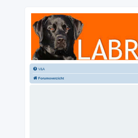
Labradorforum
Het gezelligste Labradorforum van Nederland en België!
V&A
Forumoverzicht