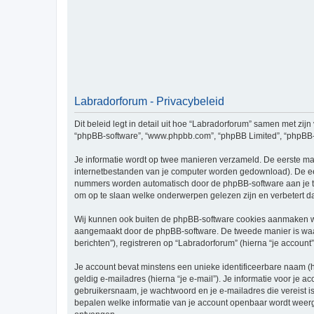
Labradorforum - Privacybeleid
Dit beleid legt in detail uit hoe “Labradorforum” samen met zijn 
“phpBB-software”, “www.phpbb.com”, “phpBB Limited”, “phpBB-te
Je informatie wordt op twee manieren verzameld. De eerste ma
internetbestanden van je computer worden gedownload). De eer
nummers worden automatisch door de phpBB-software aan je t
om op te slaan welke onderwerpen gelezen zijn en verbetert d
Wij kunnen ook buiten de phpBB-software cookies aanmaken wan
aangemaakt door de phpBB-software. De tweede manier is waari
berichten”), registreren op “Labradorforum” (hierna “je account”
Je account bevat minstens een unieke identificeerbare naam (
geldig e-mailadres (hierna “je e-mail”). Je informatie voor je a
gebruikersnaam, je wachtwoord en je e-mailadres die vereist is b
bepalen welke informatie van je account openbaar wordt weerg