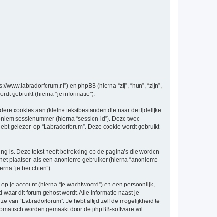
://www.labradorforum.nl”) en phpBB (hierna “zij”, “hun”, “zijn”,
t gebruikt (hierna “je informatie”).
re cookies aan (kleine tekstbestanden die naar de tijdelijke
oniem sessienummer (hierna “session-id”). Deze twee
t gelezen op “Labradorforum”. Deze cookie wordt gebruikt
 is. Deze tekst heeft betrekking op de pagina’s die worden
e het plaatsen als een anonieme gebruiker (hierna “anonieme
erna “je berichten”).
p je account (hierna “je wachtwoord”) en een persoonlijk,
d waar dit forum gehost wordt. Alle informatie naast je
uze van “Labradorforum”. Je hebt altijd zelf de mogelijkheid te
automatisch worden gemaakt door de phpBB-software wil