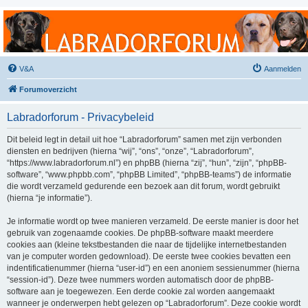
Labradorforum
Het gezelligste Labradorforum van Nederland en België!
V&A
Aanmelden
Forumoverzicht
Labradorforum - Privacybeleid
Dit beleid legt in detail uit hoe “Labradorforum” samen met zijn verbonden
diensten en bedrijven (hierna “wij”, “ons”, “onze”, “Labradorforum”,
“https://www.labradorforum.nl”) en phpBB (hierna “zij”, “hun”, “zijn”, “phpBB-
software”, “www.phpbb.com”, “phpBB Limited”, “phpBB-teams”) de informatie
die wordt verzameld gedurende een bezoek aan dit forum, wordt gebruikt
(hierna “je informatie”).
Je informatie wordt op twee manieren verzameld. De eerste manier is door het
gebruik van zogenaamde cookies. De phpBB-software maakt meerdere
cookies aan (kleine tekstbestanden die naar de tijdelijke internetbestanden
van je computer worden gedownload). De eerste twee cookies bevatten een
indentificatienummer (hierna “user-id”) en een anoniem sessienummer (hierna
“session-id”). Deze twee nummers worden automatisch door de phpBB-
software aan je toegewezen. Een derde cookie zal worden aangemaakt
wanneer je onderwerpen hebt gelezen op “Labradorforum”. Deze cookie wordt