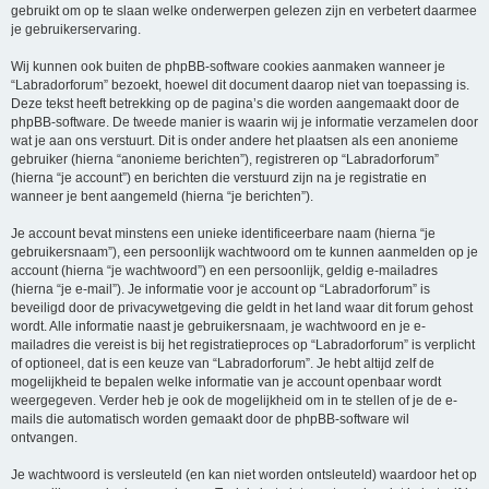
gebruikt om op te slaan welke onderwerpen gelezen zijn en verbetert daarmee
je gebruikerservaring.
Wij kunnen ook buiten de phpBB-software cookies aanmaken wanneer je
“Labradorforum” bezoekt, hoewel dit document daarop niet van toepassing is.
Deze tekst heeft betrekking op de pagina’s die worden aangemaakt door de
phpBB-software. De tweede manier is waarin wij je informatie verzamelen door
wat je aan ons verstuurt. Dit is onder andere het plaatsen als een anonieme
gebruiker (hierna “anonieme berichten”), registreren op “Labradorforum”
(hierna “je account”) en berichten die verstuurd zijn na je registratie en
wanneer je bent aangemeld (hierna “je berichten”).
Je account bevat minstens een unieke identificeerbare naam (hierna “je
gebruikersnaam”), een persoonlijk wachtwoord om te kunnen aanmelden op je
account (hierna “je wachtwoord”) en een persoonlijk, geldig e-mailadres
(hierna “je e-mail”). Je informatie voor je account op “Labradorforum” is
beveiligd door de privacywetgeving die geldt in het land waar dit forum gehost
wordt. Alle informatie naast je gebruikersnaam, je wachtwoord en je e-
mailadres die vereist is bij het registratieproces op “Labradorforum” is verplicht
of optioneel, dat is een keuze van “Labradorforum”. Je hebt altijd zelf de
mogelijkheid te bepalen welke informatie van je account openbaar wordt
weergegeven. Verder heb je ook de mogelijkheid om in te stellen of je de e-
mails die automatisch worden gemaakt door de phpBB-software wil
ontvangen.
Je wachtwoord is versleuteld (en kan niet worden ontsleuteld) waardoor het op