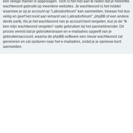
een veilige manier is opgeslagen. Toch is het niet aan te raden dat je hetzelfde
wachtwoord gebruikt op meerdere websites. Je wachtwoord is het middel
waarmee je op je account op “Labradorforum” kan aanmelden, bewaar het dus
veilig en geef het nooit aan iemand van Labradorforum”, phpBB of een andere
derde partij. Als je het wachtwoord van je account bent vergeten, kun je de “Ik
ben mijn wachtwoord vergeten”-optie gebruiken bij het aanmeldvenster. Dit
proces vereist dat je gebruikersnaam en e-mailadres opgeeft van je
gebruikersaccount, waarna de phpBB-software een nieuw wachtwoord zal
genereren en zal opsturen naar het e-mailadres, zodat je je opnieuw kunt
aanmelden.