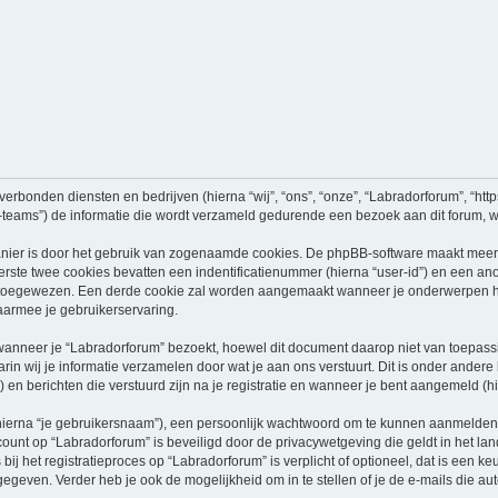
verbonden diensten en bedrijven (hierna “wij”, “ons”, “onze”, “Labradorforum”, “https
ams”) de informatie die wordt verzameld gedurende een bezoek aan dit forum, word
nier is door het gebruik van zogenaamde cookies. De phpBB-software maakt meerde
ste twee cookies bevatten een indentificatienummer (hierna “user-id”) en een an
oegewezen. Een derde cookie zal worden aangemaakt wanneer je onderwerpen heb
aarmee je gebruikerservaring.
neer je “Labradorforum” bezoekt, hoewel dit document daarop niet van toepassing
n wij je informatie verzamelen door wat je aan ons verstuurt. Dit is onder ander
) en berichten die verstuurd zijn na je registratie en wanneer je bent aangemeld (hi
hierna “je gebruikersnaam”), een persoonlijk wachtwoord om te kunnen aanmelden o
ccount op “Labradorforum” is beveiligd door de privacywetgeving die geldt in het lan
ij het registratieproces op “Labradorforum” is verplicht of optioneel, dat is een ke
egeven. Verder heb je ook de mogelijkheid om in te stellen of je de e-mails die 