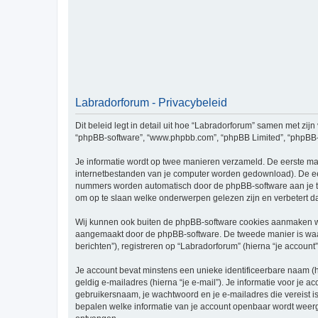
Labradorforum - Privacybeleid
Dit beleid legt in detail uit hoe “Labradorforum” samen met zijn 
“phpBB-software”, “www.phpbb.com”, “phpBB Limited”, “phpBB-te
Je informatie wordt op twee manieren verzameld. De eerste ma
internetbestanden van je computer worden gedownload). De eer
nummers worden automatisch door de phpBB-software aan je t
om op te slaan welke onderwerpen gelezen zijn en verbetert d
Wij kunnen ook buiten de phpBB-software cookies aanmaken wan
aangemaakt door de phpBB-software. De tweede manier is waari
berichten”), registreren op “Labradorforum” (hierna “je account”
Je account bevat minstens een unieke identificeerbare naam (
geldig e-mailadres (hierna “je e-mail”). Je informatie voor je a
gebruikersnaam, je wachtwoord en je e-mailadres die vereist is b
bepalen welke informatie van je account openbaar wordt weerg