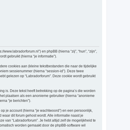
://www.labradorforum.nl”) en phpBB (hierna “zij”, “hun”, “zijn”,
t gebruikt (hierna “je informatie”).
re cookies aan (kleine tekstbestanden die naar de tijdelijke
oniem sessienummer (hierna “session-id”). Deze twee
t gelezen op “Labradorforum”. Deze cookie wordt gebruikt
 is. Deze tekst heeft betrekking op de pagina’s die worden
e het plaatsen als een anonieme gebruiker (hierna “anonieme
erna “je berichten”).
p je account (hierna “je wachtwoord”) en een persoonlijk,
d waar dit forum gehost wordt. Alle informatie naast je
uze van “Labradorforum”. Je hebt altijd zelf de mogelijkheid te
automatisch worden gemaakt door de phpBB-software wil