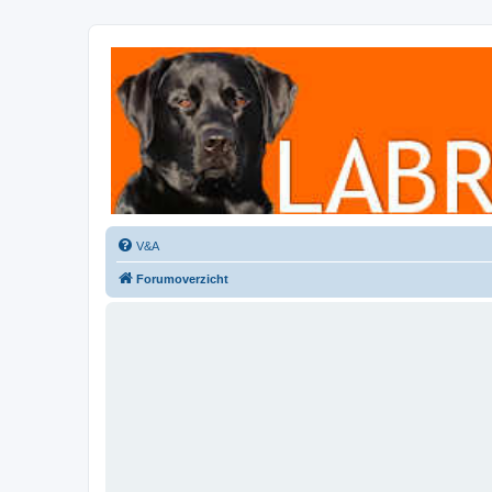
Labradorforum
Het gezelligste Labradorforum van Nederland en België!
V&A
Forumoverzicht