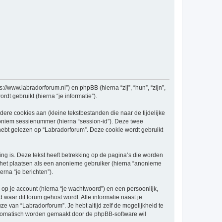
://www.labradorforum.nl”) en phpBB (hierna “zij”, “hun”, “zijn”,
t gebruikt (hierna “je informatie”).
re cookies aan (kleine tekstbestanden die naar de tijdelijke
oniem sessienummer (hierna “session-id”). Deze twee
t gelezen op “Labradorforum”. Deze cookie wordt gebruikt
 is. Deze tekst heeft betrekking op de pagina’s die worden
e het plaatsen als een anonieme gebruiker (hierna “anonieme
erna “je berichten”).
p je account (hierna “je wachtwoord”) en een persoonlijk,
d waar dit forum gehost wordt. Alle informatie naast je
uze van “Labradorforum”. Je hebt altijd zelf de mogelijkheid te
automatisch worden gemaakt door de phpBB-software wil