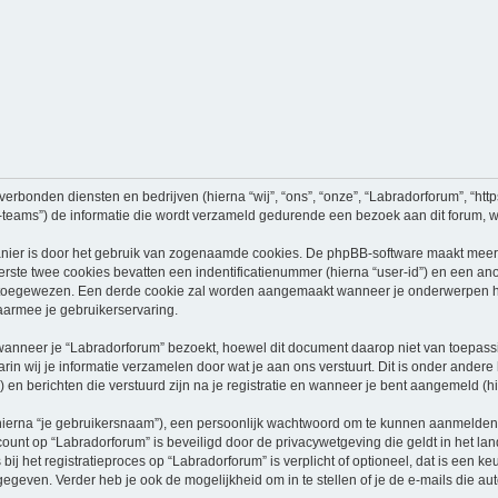
verbonden diensten en bedrijven (hierna “wij”, “ons”, “onze”, “Labradorforum”, “https
ams”) de informatie die wordt verzameld gedurende een bezoek aan dit forum, word
nier is door het gebruik van zogenaamde cookies. De phpBB-software maakt meerde
ste twee cookies bevatten een indentificatienummer (hierna “user-id”) en een an
oegewezen. Een derde cookie zal worden aangemaakt wanneer je onderwerpen heb
aarmee je gebruikerservaring.
neer je “Labradorforum” bezoekt, hoewel dit document daarop niet van toepassing
n wij je informatie verzamelen door wat je aan ons verstuurt. Dit is onder ander
) en berichten die verstuurd zijn na je registratie en wanneer je bent aangemeld (hi
hierna “je gebruikersnaam”), een persoonlijk wachtwoord om te kunnen aanmelden o
ccount op “Labradorforum” is beveiligd door de privacywetgeving die geldt in het lan
ij het registratieproces op “Labradorforum” is verplicht of optioneel, dat is een ke
egeven. Verder heb je ook de mogelijkheid om in te stellen of je de e-mails die 