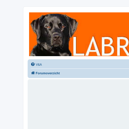
Labradorforum
Het gezelligste Labradorforum van Nederland en België!
V&A
Forumoverzicht