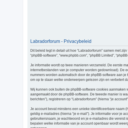
Labradorforum - Privacybeleid
Dit beleid legt in detail uit hoe “Labradorforum” samen met zijn 
“phpBB-software”, “www.phpbb.com”, “phpBB Limited”, “phpBB-te
Je informatie wordt op twee manieren verzameld. De eerste ma
internetbestanden van je computer worden gedownload). De eer
nummers worden automatisch door de phpBB-software aan je t
om op te slaan welke onderwerpen gelezen zijn en verbetert d
Wij kunnen ook buiten de phpBB-software cookies aanmaken wan
aangemaakt door de phpBB-software. De tweede manier is waari
berichten”), registreren op “Labradorforum” (hierna “je account”
Je account bevat minstens een unieke identificeerbare naam (
geldig e-mailadres (hierna “je e-mail”). Je informatie voor je a
gebruikersnaam, je wachtwoord en je e-mailadres die vereist is b
bepalen welke informatie van je account openbaar wordt weerg