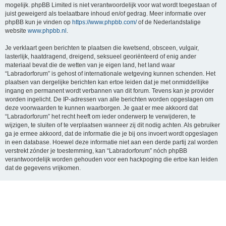
mogelijk. phpBB Limited is niet verantwoordelijk voor wat wordt toegestaan of
juist geweigerd als toelaatbare inhoud en/of gedrag. Meer informatie over
phpBB kun je vinden op
https://www.phpbb.com/
of de Nederlandstalige
website
www.phpbb.nl
.
Je verklaart geen berichten te plaatsen die kwetsend, obsceen, vulgair,
lasterlijk, haatdragend, dreigend, seksueel georiënteerd of enig ander
materiaal bevat die de wetten van je eigen land, het land waar
“Labradorforum” is gehost of internationale wetgeving kunnen schenden. Het
plaatsen van dergelijke berichten kan ertoe leiden dat je met onmiddellijke
ingang en permanent wordt verbannen van dit forum. Tevens kan je provider
worden ingelicht. De IP-adressen van alle berichten worden opgeslagen om
deze voorwaarden te kunnen waarborgen. Je gaat er mee akkoord dat
“Labradorforum” het recht heeft om ieder onderwerp te verwijderen, te
wijzigen, te sluiten of te verplaatsen wanneer zij dit nodig achten. Als gebruiker
ga je ermee akkoord, dat de informatie die je bij ons invoert wordt opgeslagen
in een database. Hoewel deze informatie niet aan een derde partij zal worden
verstrekt zónder je toestemming, kan “Labradorforum” nóch phpBB
verantwoordelijk worden gehouden voor een hackpoging die ertoe kan leiden
dat de gegevens vrijkomen.