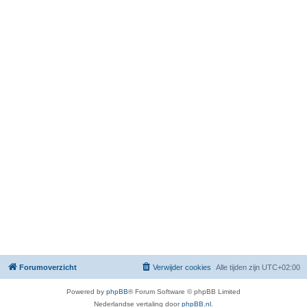
Forumoverzicht
Verwijder cookies
Alle tijden zijn
UTC+02:00
Powered by
phpBB
® Forum Software © phpBB Limited
Nederlandse vertaling door
phpBB.nl
.