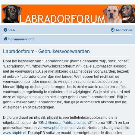
Labradorforum
Het gezelligste Labradorforum van Nederland en België!
V&A
Aanmelden
Forumoverzicht
Labradorforum - Gebruikersvoorwaarden
Door het bezoeken van “Labradorforum” (hierna genoemd “wij”, “ons”, “onze”,
“Labradorforum”, “https://www.labradorforum.nl”), ga je automatisch akkoord
met de voorwaarden. Als je niet akkoord gaat met deze voorwaarden, bezoek
of gebruik “Labradorforum” dan niet langer. We hebben het recht om de
voorwaarden op ieder moment te wijzigen en zullen ons best doen om je
hiervan tijdig op de hoogte te brengen, het is echter aan te raden om zelf de
voorwaarden regelmatig te controleren op wijzigingen. Ga je niet akkoord met
deze wijzigingen, maak dan niet langer gebruik van “Labradorforum”. Blijf je
gebruik maken van “Labradorforum”, dan ga je automatisch akkoord met de
wijzigingen en of toevoegingen.
Dit forum draait op phpBB. phpBB is een bulletinboardoplossing die is
uitgebracht onder de “
GNU General Public License v2
” (hierna “GPL”) en kan
gedownload worden via
www.phpbb.com
en via de Nederlandstalige website
www.phpbb.nl
. De phpBB-software maakt internetgebaseerde discussies