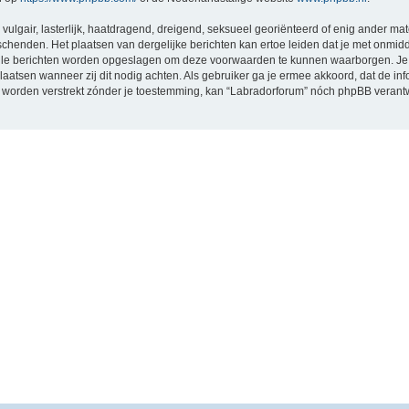
vulgair, lasterlijk, haatdragend, dreigend, seksueel georiënteerd of enig ander mat
schenden. Het plaatsen van dergelijke berichten kan ertoe leiden dat je met onmid
alle berichten worden opgeslagen om deze voorwaarden te kunnen waarborgen. Je 
rplaatsen wanneer zij dit nodig achten. Als gebruiker ga je ermee akkoord, dat de in
al worden verstrekt zónder je toestemming, kan “Labradorforum” nóch phpBB vera