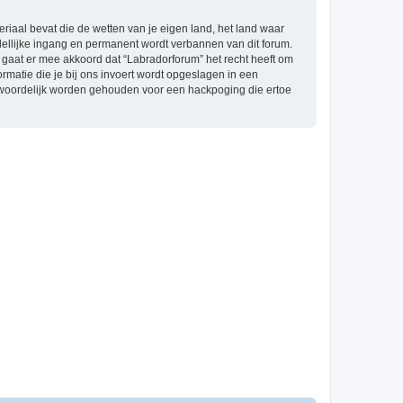
eriaal bevat die de wetten van je eigen land, het land waar
dellijke ingang en permanent wordt verbannen van dit forum.
gaat er mee akkoord dat “Labradorforum” het recht heeft om
formatie die je bij ons invoert wordt opgeslagen in een
ntwoordelijk worden gehouden voor een hackpoging die ertoe