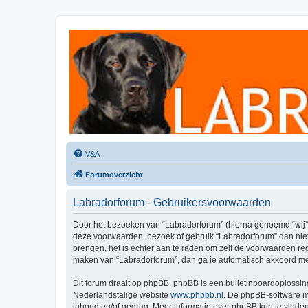
Labradorforum
Het gezelligste Labradorforum van Nederland en België!
V&A
Forumoverzicht
Labradorforum - Gebruikersvoorwaarden
Door het bezoeken van “Labradorforum” (hierna genoemd “wij”, “
deze voorwaarden, bezoek of gebruik “Labradorforum” dan niet
brengen, het is echter aan te raden om zelf de voorwaarden reg
maken van “Labradorforum”, dan ga je automatisch akkoord met
Dit forum draait op phpBB. phpBB is een bulletinboardoplossing
Nederlandstalige website
www.phpbb.nl
. De phpBB-software ma
inhoud en/of gedrag. Meer informatie over phpBB kun je vinde