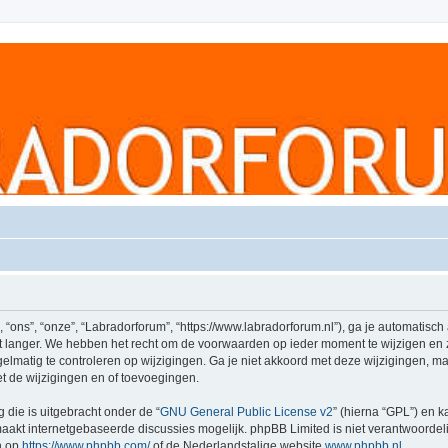
ons”, “onze”, “Labradorforum”, “https://www.labradorforum.nl”), ga je automatisch
 langer. We hebben het recht om de voorwaarden op ieder moment te wijzigen en zu
elmatig te controleren op wijzigingen. Ga je niet akkoord met deze wijzigingen, maa
 de wijzigingen en of toevoegingen.
 die is uitgebracht onder de “
GNU General Public License v2
” (hierna “GPL”) en
akt internetgebaseerde discussies mogelijk. phpBB Limited is niet verantwoordelij
n op
https://www.phpbb.com/
of de Nederlandstalige website
www.phpbb.nl
.