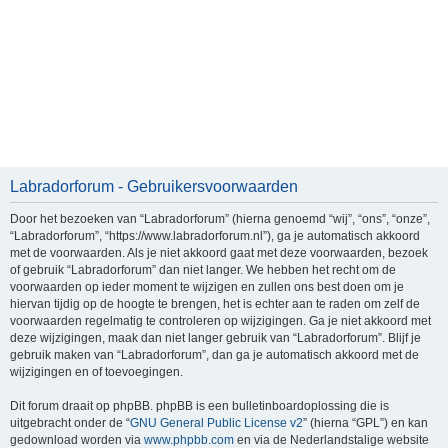
Labradorforum - Gebruikersvoorwaarden
Door het bezoeken van “Labradorforum” (hierna genoemd “wij”, “ons”, “onze”,
“Labradorforum”, “https://www.labradorforum.nl”), ga je automatisch akkoord
met de voorwaarden. Als je niet akkoord gaat met deze voorwaarden, bezoek
of gebruik “Labradorforum” dan niet langer. We hebben het recht om de
voorwaarden op ieder moment te wijzigen en zullen ons best doen om je
hiervan tijdig op de hoogte te brengen, het is echter aan te raden om zelf de
voorwaarden regelmatig te controleren op wijzigingen. Ga je niet akkoord met
deze wijzigingen, maak dan niet langer gebruik van “Labradorforum”. Blijf je
gebruik maken van “Labradorforum”, dan ga je automatisch akkoord met de
wijzigingen en of toevoegingen.
Dit forum draait op phpBB. phpBB is een bulletinboardoplossing die is
uitgebracht onder de “
GNU General Public License v2
” (hierna “GPL”) en kan
gedownload worden via
www.phpbb.com
en via de Nederlandstalige website