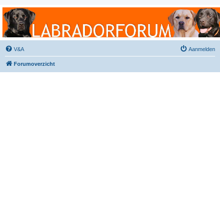
Labradorforum
Het gezelligste Labradorforum van Nederland en België!
V&A
Aanmelden
Forumoverzicht