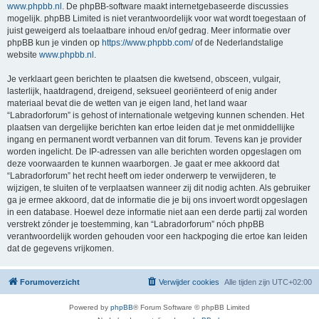
www.phpbb.nl
. De phpBB-software maakt internetgebaseerde discussies
mogelijk. phpBB Limited is niet verantwoordelijk voor wat wordt toegestaan of
juist geweigerd als toelaatbare inhoud en/of gedrag. Meer informatie over
phpBB kun je vinden op
https://www.phpbb.com/
of de Nederlandstalige
website
www.phpbb.nl
.
Je verklaart geen berichten te plaatsen die kwetsend, obsceen, vulgair,
lasterlijk, haatdragend, dreigend, seksueel georiënteerd of enig ander
materiaal bevat die de wetten van je eigen land, het land waar
“Labradorforum” is gehost of internationale wetgeving kunnen schenden. Het
plaatsen van dergelijke berichten kan ertoe leiden dat je met onmiddellijke
ingang en permanent wordt verbannen van dit forum. Tevens kan je provider
worden ingelicht. De IP-adressen van alle berichten worden opgeslagen om
deze voorwaarden te kunnen waarborgen. Je gaat er mee akkoord dat
“Labradorforum” het recht heeft om ieder onderwerp te verwijderen, te
wijzigen, te sluiten of te verplaatsen wanneer zij dit nodig achten. Als gebruiker
ga je ermee akkoord, dat de informatie die je bij ons invoert wordt opgeslagen
in een database. Hoewel deze informatie niet aan een derde partij zal worden
verstrekt zónder je toestemming, kan “Labradorforum” nóch phpBB
verantwoordelijk worden gehouden voor een hackpoging die ertoe kan leiden
dat de gegevens vrijkomen.
Forumoverzicht
Verwijder cookies
Alle tijden zijn
UTC+02:00
Powered by
phpBB
® Forum Software © phpBB Limited