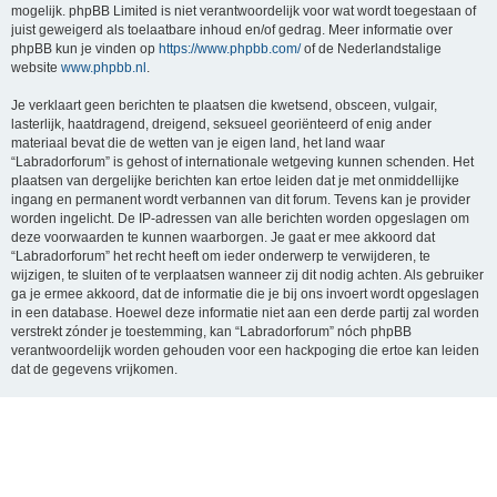
mogelijk. phpBB Limited is niet verantwoordelijk voor wat wordt toegestaan of
juist geweigerd als toelaatbare inhoud en/of gedrag. Meer informatie over
phpBB kun je vinden op
https://www.phpbb.com/
of de Nederlandstalige
website
www.phpbb.nl
.
Je verklaart geen berichten te plaatsen die kwetsend, obsceen, vulgair,
lasterlijk, haatdragend, dreigend, seksueel georiënteerd of enig ander
materiaal bevat die de wetten van je eigen land, het land waar
“Labradorforum” is gehost of internationale wetgeving kunnen schenden. Het
plaatsen van dergelijke berichten kan ertoe leiden dat je met onmiddellijke
ingang en permanent wordt verbannen van dit forum. Tevens kan je provider
worden ingelicht. De IP-adressen van alle berichten worden opgeslagen om
deze voorwaarden te kunnen waarborgen. Je gaat er mee akkoord dat
“Labradorforum” het recht heeft om ieder onderwerp te verwijderen, te
wijzigen, te sluiten of te verplaatsen wanneer zij dit nodig achten. Als gebruiker
ga je ermee akkoord, dat de informatie die je bij ons invoert wordt opgeslagen
in een database. Hoewel deze informatie niet aan een derde partij zal worden
verstrekt zónder je toestemming, kan “Labradorforum” nóch phpBB
verantwoordelijk worden gehouden voor een hackpoging die ertoe kan leiden
dat de gegevens vrijkomen.