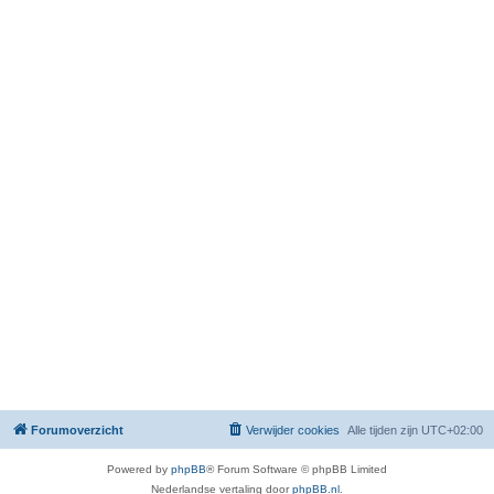
Forumoverzicht
Verwijder cookies
Alle tijden zijn
UTC+02:00
Powered by
phpBB
® Forum Software © phpBB Limited
Nederlandse vertaling door
phpBB.nl
.