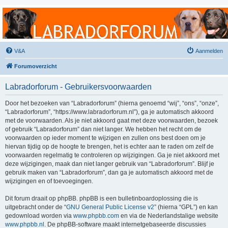
Labradorforum
Het gezelligste Labradorforum van Nederland en België!
V&A
Aanmelden
Forumoverzicht
Labradorforum - Gebruikersvoorwaarden
Door het bezoeken van “Labradorforum” (hierna genoemd “wij”, “ons”, “onze”,
“Labradorforum”, “https://www.labradorforum.nl”), ga je automatisch akkoord
met de voorwaarden. Als je niet akkoord gaat met deze voorwaarden, bezoek
of gebruik “Labradorforum” dan niet langer. We hebben het recht om de
voorwaarden op ieder moment te wijzigen en zullen ons best doen om je
hiervan tijdig op de hoogte te brengen, het is echter aan te raden om zelf de
voorwaarden regelmatig te controleren op wijzigingen. Ga je niet akkoord met
deze wijzigingen, maak dan niet langer gebruik van “Labradorforum”. Blijf je
gebruik maken van “Labradorforum”, dan ga je automatisch akkoord met de
wijzigingen en of toevoegingen.
Dit forum draait op phpBB. phpBB is een bulletinboardoplossing die is
uitgebracht onder de “
GNU General Public License v2
” (hierna “GPL”) en kan
gedownload worden via
www.phpbb.com
en via de Nederlandstalige website
www.phpbb.nl
. De phpBB-software maakt internetgebaseerde discussies