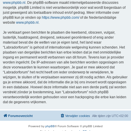
www.phpbb.nl
. De phpBB-software maakt internetgebaseerde discussies
mogelijk. phpBB Limited is niet verantwoordelijk voor wat wordt toegestaan of
juist geweigerd als toelaatbare inhoud en/of gedrag. Meer informatie over
phpBB kun je vinden op
https://www.phpbb.com/
of de Nederlandstalige
website
www.phpbb.nl
.
Je verklaart geen berichten te plaatsen die kwetsend, obsceen, vulgair,
lasterlijk, haatdragend, dreigend, seksueel georiënteerd of enig ander
materiaal bevat die de wetten van je eigen land, het land waar
“Labradorforum” is gehost of internationale wetgeving kunnen schenden. Het
plaatsen van dergelijke berichten kan ertoe leiden dat je met onmiddellijke
ingang en permanent wordt verbannen van dit forum. Tevens kan je provider
worden ingelicht. De IP-adressen van alle berichten worden opgeslagen om
deze voorwaarden te kunnen waarborgen. Je gaat er mee akkoord dat
“Labradorforum” het recht heeft om ieder onderwerp te verwijderen, te
wijzigen, te sluiten of te verplaatsen wanneer zij dit nodig achten. Als gebruiker
ga je ermee akkoord, dat de informatie die je bij ons invoert wordt opgeslagen
in een database. Hoewel deze informatie niet aan een derde partij zal worden
verstrekt zónder je toestemming, kan “Labradorforum” nóch phpBB
verantwoordelijk worden gehouden voor een hackpoging die ertoe kan leiden
dat de gegevens vrijkomen.
Forumoverzicht
Verwijder cookies
Alle tijden zijn
UTC+02:00
Powered by
phpBB
® Forum Software © phpBB Limited