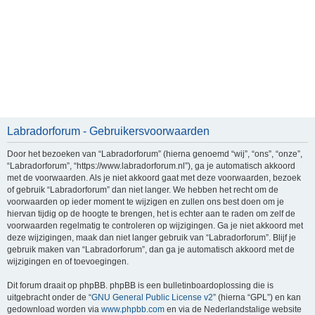
Labradorforum - Gebruikersvoorwaarden
Door het bezoeken van “Labradorforum” (hierna genoemd “wij”, “ons”, “onze”,
“Labradorforum”, “https://www.labradorforum.nl”), ga je automatisch akkoord
met de voorwaarden. Als je niet akkoord gaat met deze voorwaarden, bezoek
of gebruik “Labradorforum” dan niet langer. We hebben het recht om de
voorwaarden op ieder moment te wijzigen en zullen ons best doen om je
hiervan tijdig op de hoogte te brengen, het is echter aan te raden om zelf de
voorwaarden regelmatig te controleren op wijzigingen. Ga je niet akkoord met
deze wijzigingen, maak dan niet langer gebruik van “Labradorforum”. Blijf je
gebruik maken van “Labradorforum”, dan ga je automatisch akkoord met de
wijzigingen en of toevoegingen.
Dit forum draait op phpBB. phpBB is een bulletinboardoplossing die is
uitgebracht onder de “
GNU General Public License v2
” (hierna “GPL”) en kan
gedownload worden via
www.phpbb.com
en via de Nederlandstalige website