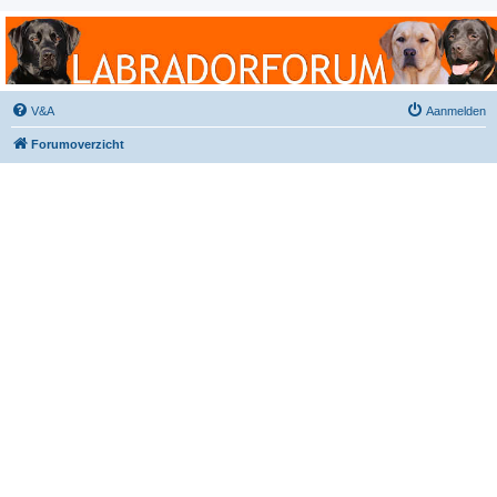
Labradorforum
Het gezelligste Labradorforum van Nederland en België!
V&A
Aanmelden
Forumoverzicht