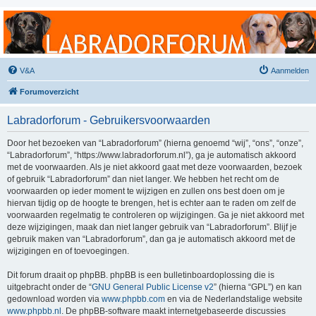
Labradorforum
Het gezelligste Labradorforum van Nederland en België!
V&A
Aanmelden
Forumoverzicht
Labradorforum - Gebruikersvoorwaarden
Door het bezoeken van “Labradorforum” (hierna genoemd “wij”, “ons”, “onze”,
“Labradorforum”, “https://www.labradorforum.nl”), ga je automatisch akkoord
met de voorwaarden. Als je niet akkoord gaat met deze voorwaarden, bezoek
of gebruik “Labradorforum” dan niet langer. We hebben het recht om de
voorwaarden op ieder moment te wijzigen en zullen ons best doen om je
hiervan tijdig op de hoogte te brengen, het is echter aan te raden om zelf de
voorwaarden regelmatig te controleren op wijzigingen. Ga je niet akkoord met
deze wijzigingen, maak dan niet langer gebruik van “Labradorforum”. Blijf je
gebruik maken van “Labradorforum”, dan ga je automatisch akkoord met de
wijzigingen en of toevoegingen.
Dit forum draait op phpBB. phpBB is een bulletinboardoplossing die is
uitgebracht onder de “
GNU General Public License v2
” (hierna “GPL”) en kan
gedownload worden via
www.phpbb.com
en via de Nederlandstalige website
www.phpbb.nl
. De phpBB-software maakt internetgebaseerde discussies