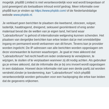
mogelijk. phpBB Limited is niet verantwoordelijk voor wat wordt toegestaan of
juist geweigerd als toelaatbare inhoud en/of gedrag. Meer informatie over
phpBB kun je vinden op
https://www.phpbb.com/
of de Nederlandstalige
website
www.phpbb.nl
.
Je verklaart geen berichten te plaatsen die kwetsend, obsceen, vulgair,
lasterlijk, haatdragend, dreigend, seksueel georiënteerd of enig ander
materiaal bevat die de wetten van je eigen land, het land waar
“Labradorforum” is gehost of internationale wetgeving kunnen schenden. Het
plaatsen van dergelijke berichten kan ertoe leiden dat je met onmiddellijke
ingang en permanent wordt verbannen van dit forum. Tevens kan je provider
worden ingelicht. De IP-adressen van alle berichten worden opgeslagen om
deze voorwaarden te kunnen waarborgen. Je gaat er mee akkoord dat
“Labradorforum” het recht heeft om ieder onderwerp te verwijderen, te
wijzigen, te sluiten of te verplaatsen wanneer zij dit nodig achten. Als gebruiker
ga je ermee akkoord, dat de informatie die je bij ons invoert wordt opgeslagen
in een database. Hoewel deze informatie niet aan een derde partij zal worden
verstrekt zónder je toestemming, kan “Labradorforum” nóch phpBB
verantwoordelijk worden gehouden voor een hackpoging die ertoe kan leiden
dat de gegevens vrijkomen.