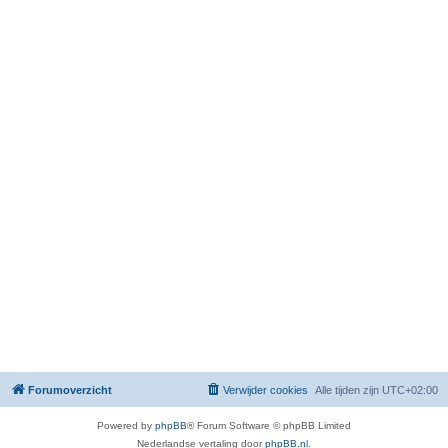
Forumoverzicht
Verwijder cookies
Alle tijden zijn
UTC+02:00
Powered by
phpBB
® Forum Software © phpBB Limited
Nederlandse vertaling door
phpBB.nl
.