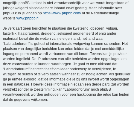
mogelijk. phpBB Limited is niet verantwoordelijk voor wat wordt toegestaan of
juist geweigerd als toelaatbare inhoud en/of gedrag. Meer informatie over
phpBB kun je vinden op
https://www.phpbb.com/
of de Nederlandstalige
website
www.phpbb.nl
.
Je verklaart geen berichten te plaatsen die kwetsend, obsceen, vulgair,
lasterlijk, haatdragend, dreigend, seksueel georiënteerd of enig ander
materiaal bevat die de wetten van je eigen land, het land waar
“Labradorforum” is gehost of internationale wetgeving kunnen schenden. Het
plaatsen van dergelijke berichten kan ertoe leiden dat je met onmiddellijke
ingang en permanent wordt verbannen van dit forum. Tevens kan je provider
worden ingelicht. De IP-adressen van alle berichten worden opgeslagen om
deze voorwaarden te kunnen waarborgen. Je gaat er mee akkoord dat
“Labradorforum” het recht heeft om ieder onderwerp te verwijderen, te
wijzigen, te sluiten of te verplaatsen wanneer zij dit nodig achten. Als gebruiker
ga je ermee akkoord, dat de informatie die je bij ons invoert wordt opgeslagen
in een database. Hoewel deze informatie niet aan een derde partij zal worden
verstrekt zónder je toestemming, kan “Labradorforum” nóch phpBB
verantwoordelijk worden gehouden voor een hackpoging die ertoe kan leiden
dat de gegevens vrijkomen.