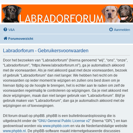
Labradorforum
Het gezelligste Labradorforum van Nederland en België!
V&A
Aanmelden
Forumoverzicht
Labradorforum - Gebruikersvoorwaarden
Door het bezoeken van “Labradorforum” (hierna genoemd “wij”, “ons”, “onze”,
“Labradorforum”, “https://www.labradorforum.nl”), ga je automatisch akkoord
met de voorwaarden. Als je niet akkoord gaat met deze voorwaarden, bezoek
of gebruik “Labradorforum” dan niet langer. We hebben het recht om de
voorwaarden op ieder moment te wijzigen en zullen ons best doen om je
hiervan tijdig op de hoogte te brengen, het is echter aan te raden om zelf de
voorwaarden regelmatig te controleren op wijzigingen. Ga je niet akkoord met
deze wijzigingen, maak dan niet langer gebruik van “Labradorforum”. Blijf je
gebruik maken van “Labradorforum”, dan ga je automatisch akkoord met de
wijzigingen en of toevoegingen.
Dit forum draait op phpBB. phpBB is een bulletinboardoplossing die is
uitgebracht onder de “
GNU General Public License v2
” (hierna “GPL”) en kan
gedownload worden via
www.phpbb.com
en via de Nederlandstalige website
www.phpbb.nl
. De phpBB-software maakt internetgebaseerde discussies