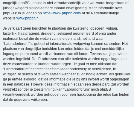
mogelijk. phpBB Limited is niet verantwoordelijk voor wat wordt toegestaan of
juist geweigerd als toelaatbare inhoud en/of gedrag. Meer informatie over
phpBB kun je vinden op
https://www.phpbb.com/
of de Nederlandstalige
website
www.phpbb.nl
.
Je verklaart geen berichten te plaatsen die kwetsend, obsceen, vulgair,
lasterlijk, haatdragend, dreigend, seksueel georiënteerd of enig ander
materiaal bevat die de wetten van je eigen land, het land waar
“Labradorforum” is gehost of internationale wetgeving kunnen schenden. Het
plaatsen van dergelijke berichten kan ertoe leiden dat je met onmiddellijke
ingang en permanent wordt verbannen van dit forum. Tevens kan je provider
worden ingelicht. De IP-adressen van alle berichten worden opgeslagen om
deze voorwaarden te kunnen waarborgen. Je gaat er mee akkoord dat
“Labradorforum” het recht heeft om ieder onderwerp te verwijderen, te
wijzigen, te sluiten of te verplaatsen wanneer zij dit nodig achten. Als gebruiker
ga je ermee akkoord, dat de informatie die je bij ons invoert wordt opgeslagen
in een database. Hoewel deze informatie niet aan een derde partij zal worden
verstrekt zónder je toestemming, kan “Labradorforum” nóch phpBB
verantwoordelijk worden gehouden voor een hackpoging die ertoe kan leiden
dat de gegevens vrijkomen.