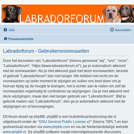
Labradorforum
Het gezelligste Labradorforum van Nederland en België!
V&A
Aanmelden
Forumoverzicht
Labradorforum - Gebruikersvoorwaarden
Door het bezoeken van “Labradorforum” (hierna genoemd “wij”, “ons”, “onze”,
“Labradorforum”, “https://www.labradorforum.nl”), ga je automatisch akkoord
met de voorwaarden. Als je niet akkoord gaat met deze voorwaarden, bezoek
of gebruik “Labradorforum” dan niet langer. We hebben het recht om de
voorwaarden op ieder moment te wijzigen en zullen ons best doen om je
hiervan tijdig op de hoogte te brengen, het is echter aan te raden om zelf de
voorwaarden regelmatig te controleren op wijzigingen. Ga je niet akkoord met
deze wijzigingen, maak dan niet langer gebruik van “Labradorforum”. Blijf je
gebruik maken van “Labradorforum”, dan ga je automatisch akkoord met de
wijzigingen en of toevoegingen.
Dit forum draait op phpBB. phpBB is een bulletinboardoplossing die is
uitgebracht onder de “
GNU General Public License v2
” (hierna “GPL”) en kan
gedownload worden via
www.phpbb.com
en via de Nederlandstalige website
www.phpbb.nl
. De phpBB-software maakt internetgebaseerde discussies