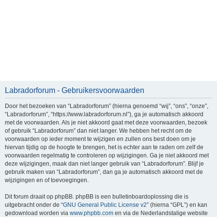
Labradorforum - Gebruikersvoorwaarden
Door het bezoeken van “Labradorforum” (hierna genoemd “wij”, “ons”, “onze”,
“Labradorforum”, “https://www.labradorforum.nl”), ga je automatisch akkoord
met de voorwaarden. Als je niet akkoord gaat met deze voorwaarden, bezoek
of gebruik “Labradorforum” dan niet langer. We hebben het recht om de
voorwaarden op ieder moment te wijzigen en zullen ons best doen om je
hiervan tijdig op de hoogte te brengen, het is echter aan te raden om zelf de
voorwaarden regelmatig te controleren op wijzigingen. Ga je niet akkoord met
deze wijzigingen, maak dan niet langer gebruik van “Labradorforum”. Blijf je
gebruik maken van “Labradorforum”, dan ga je automatisch akkoord met de
wijzigingen en of toevoegingen.
Dit forum draait op phpBB. phpBB is een bulletinboardoplossing die is
uitgebracht onder de “
GNU General Public License v2
” (hierna “GPL”) en kan
gedownload worden via
www.phpbb.com
en via de Nederlandstalige website