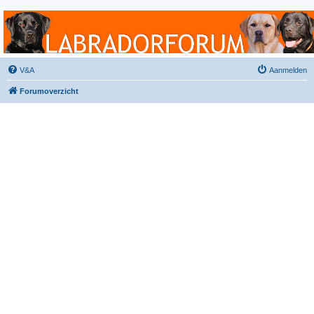
Labradorforum
Het gezelligste Labradorforum van Nederland en België!
V&A
Aanmelden
Forumoverzicht