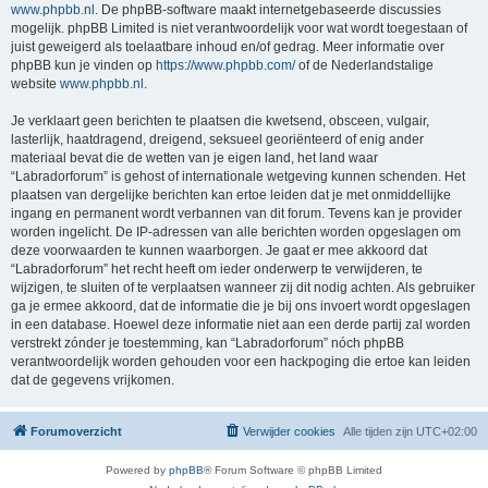
www.phpbb.nl
. De phpBB-software maakt internetgebaseerde discussies
mogelijk. phpBB Limited is niet verantwoordelijk voor wat wordt toegestaan of
juist geweigerd als toelaatbare inhoud en/of gedrag. Meer informatie over
phpBB kun je vinden op
https://www.phpbb.com/
of de Nederlandstalige
website
www.phpbb.nl
.
Je verklaart geen berichten te plaatsen die kwetsend, obsceen, vulgair,
lasterlijk, haatdragend, dreigend, seksueel georiënteerd of enig ander
materiaal bevat die de wetten van je eigen land, het land waar
“Labradorforum” is gehost of internationale wetgeving kunnen schenden. Het
plaatsen van dergelijke berichten kan ertoe leiden dat je met onmiddellijke
ingang en permanent wordt verbannen van dit forum. Tevens kan je provider
worden ingelicht. De IP-adressen van alle berichten worden opgeslagen om
deze voorwaarden te kunnen waarborgen. Je gaat er mee akkoord dat
“Labradorforum” het recht heeft om ieder onderwerp te verwijderen, te
wijzigen, te sluiten of te verplaatsen wanneer zij dit nodig achten. Als gebruiker
ga je ermee akkoord, dat de informatie die je bij ons invoert wordt opgeslagen
in een database. Hoewel deze informatie niet aan een derde partij zal worden
verstrekt zónder je toestemming, kan “Labradorforum” nóch phpBB
verantwoordelijk worden gehouden voor een hackpoging die ertoe kan leiden
dat de gegevens vrijkomen.
Forumoverzicht
Verwijder cookies
Alle tijden zijn
UTC+02:00
Powered by
phpBB
® Forum Software © phpBB Limited