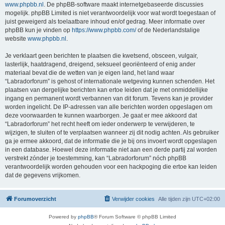
www.phpbb.nl
. De phpBB-software maakt internetgebaseerde discussies
mogelijk. phpBB Limited is niet verantwoordelijk voor wat wordt toegestaan of
juist geweigerd als toelaatbare inhoud en/of gedrag. Meer informatie over
phpBB kun je vinden op
https://www.phpbb.com/
of de Nederlandstalige
website
www.phpbb.nl
.
Je verklaart geen berichten te plaatsen die kwetsend, obsceen, vulgair,
lasterlijk, haatdragend, dreigend, seksueel georiënteerd of enig ander
materiaal bevat die de wetten van je eigen land, het land waar
“Labradorforum” is gehost of internationale wetgeving kunnen schenden. Het
plaatsen van dergelijke berichten kan ertoe leiden dat je met onmiddellijke
ingang en permanent wordt verbannen van dit forum. Tevens kan je provider
worden ingelicht. De IP-adressen van alle berichten worden opgeslagen om
deze voorwaarden te kunnen waarborgen. Je gaat er mee akkoord dat
“Labradorforum” het recht heeft om ieder onderwerp te verwijderen, te
wijzigen, te sluiten of te verplaatsen wanneer zij dit nodig achten. Als gebruiker
ga je ermee akkoord, dat de informatie die je bij ons invoert wordt opgeslagen
in een database. Hoewel deze informatie niet aan een derde partij zal worden
verstrekt zónder je toestemming, kan “Labradorforum” nóch phpBB
verantwoordelijk worden gehouden voor een hackpoging die ertoe kan leiden
dat de gegevens vrijkomen.
Forumoverzicht
Verwijder cookies
Alle tijden zijn
UTC+02:00
Powered by
phpBB
® Forum Software © phpBB Limited