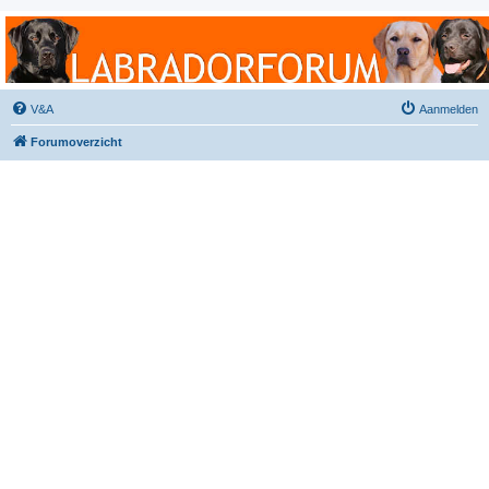
Labradorforum
Het gezelligste Labradorforum van Nederland en België!
V&A
Aanmelden
Forumoverzicht