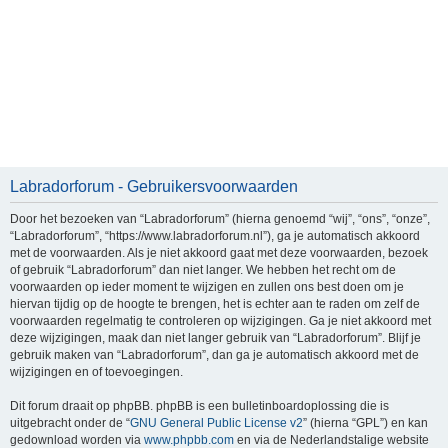
Labradorforum - Gebruikersvoorwaarden
Door het bezoeken van “Labradorforum” (hierna genoemd “wij”, “ons”, “onze”,
“Labradorforum”, “https://www.labradorforum.nl”), ga je automatisch akkoord
met de voorwaarden. Als je niet akkoord gaat met deze voorwaarden, bezoek
of gebruik “Labradorforum” dan niet langer. We hebben het recht om de
voorwaarden op ieder moment te wijzigen en zullen ons best doen om je
hiervan tijdig op de hoogte te brengen, het is echter aan te raden om zelf de
voorwaarden regelmatig te controleren op wijzigingen. Ga je niet akkoord met
deze wijzigingen, maak dan niet langer gebruik van “Labradorforum”. Blijf je
gebruik maken van “Labradorforum”, dan ga je automatisch akkoord met de
wijzigingen en of toevoegingen.
Dit forum draait op phpBB. phpBB is een bulletinboardoplossing die is
uitgebracht onder de “
GNU General Public License v2
” (hierna “GPL”) en kan
gedownload worden via
www.phpbb.com
en via de Nederlandstalige website