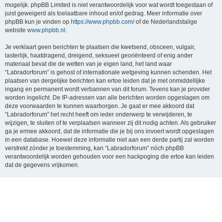
mogelijk. phpBB Limited is niet verantwoordelijk voor wat wordt toegestaan of
juist geweigerd als toelaatbare inhoud en/of gedrag. Meer informatie over
phpBB kun je vinden op
https://www.phpbb.com/
of de Nederlandstalige
website
www.phpbb.nl
.
Je verklaart geen berichten te plaatsen die kwetsend, obsceen, vulgair,
lasterlijk, haatdragend, dreigend, seksueel georiënteerd of enig ander
materiaal bevat die de wetten van je eigen land, het land waar
“Labradorforum” is gehost of internationale wetgeving kunnen schenden. Het
plaatsen van dergelijke berichten kan ertoe leiden dat je met onmiddellijke
ingang en permanent wordt verbannen van dit forum. Tevens kan je provider
worden ingelicht. De IP-adressen van alle berichten worden opgeslagen om
deze voorwaarden te kunnen waarborgen. Je gaat er mee akkoord dat
“Labradorforum” het recht heeft om ieder onderwerp te verwijderen, te
wijzigen, te sluiten of te verplaatsen wanneer zij dit nodig achten. Als gebruiker
ga je ermee akkoord, dat de informatie die je bij ons invoert wordt opgeslagen
in een database. Hoewel deze informatie niet aan een derde partij zal worden
verstrekt zónder je toestemming, kan “Labradorforum” nóch phpBB
verantwoordelijk worden gehouden voor een hackpoging die ertoe kan leiden
dat de gegevens vrijkomen.