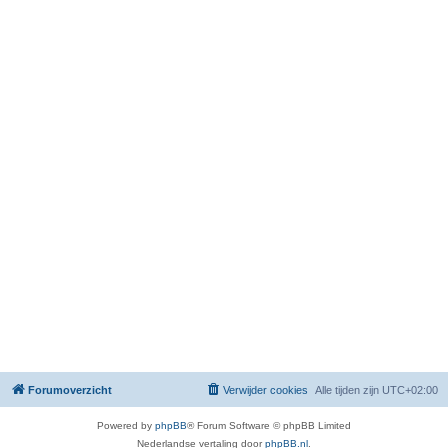
Forumoverzicht
Verwijder cookies
Alle tijden zijn
UTC+02:00
Powered by
phpBB
® Forum Software © phpBB Limited
Nederlandse vertaling door
phpBB.nl
.