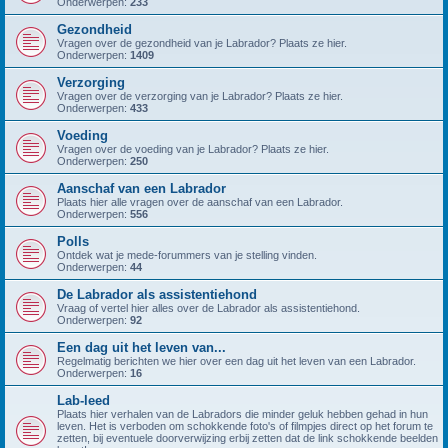
Onderwerpen:
233
Gezondheid
Vragen over de gezondheid van je Labrador? Plaats ze hier.
Onderwerpen:
1409
Verzorging
Vragen over de verzorging van je Labrador? Plaats ze hier.
Onderwerpen:
433
Voeding
Vragen over de voeding van je Labrador? Plaats ze hier.
Onderwerpen:
250
Aanschaf van een Labrador
Plaats hier alle vragen over de aanschaf van een Labrador.
Onderwerpen:
556
Polls
Ontdek wat je mede-forummers van je stelling vinden.
Onderwerpen:
44
De Labrador als assistentiehond
Vraag of vertel hier alles over de Labrador als assistentiehond.
Onderwerpen:
92
Een dag uit het leven van...
Regelmatig berichten we hier over een dag uit het leven van een Labrador.
Onderwerpen:
16
Lab-leed
Plaats hier verhalen van de Labradors die minder geluk hebben gehad in hun
leven. Het is verboden om schokkende foto's of filmpjes direct op het forum te
zetten, bij eventuele doorverwijzing erbij zetten dat de link schokkende beelden