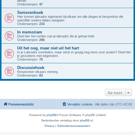
bevat!
Onderwerpen:
47
Seniorenhoek
Hier komen labrador eigenaren bij elkaar om alle dingen te bespreken die
specifiek oudere labjes aangaan.
Onderwerpen:
233
In memoriam
Deel hier het verlies van je labrador die je gehad hebt
Onderwerpen:
296
Uit het oog, maar niet uit het hart
Is je Labrador overleden, maar wil je er graag nog eens over praten? Deel hier
je gevoelens met lotgenoten.
Onderwerpen:
75
Discussiehoek
Respecteer elkaars mening.
Onderwerpen:
83
Ga naar
Forumoverzicht
Verwijder cookies
Alle tijden zijn
UTC+02:00
Powered by
phpBB
® Forum Software © phpBB Limited
Nederlandse vertaling door
phpBB.nl
.
Privacy
|
Gebruikersvoorwaarden