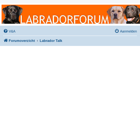
Labradorforum
Het gezelligste Labradorforum van Nederland en België!
V&A
Aanmelden
Forumoverzicht
Labrador Talk