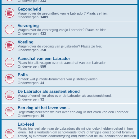
Onderwerpen:
233
Gezondheid
Vragen over de gezondheid van je Labrador? Plaats ze hier.
Onderwerpen:
1409
Verzorging
Vragen over de verzorging van je Labrador? Plaats ze hier.
Onderwerpen:
433
Voeding
Vragen over de voeding van je Labrador? Plaats ze hier.
Onderwerpen:
250
Aanschaf van een Labrador
Plaats hier alle vragen over de aanschaf van een Labrador.
Onderwerpen:
556
Polls
Ontdek wat je mede-forummers van je stelling vinden.
Onderwerpen:
44
De Labrador als assistentiehond
Vraag of vertel hier alles over de Labrador als assistentiehond.
Onderwerpen:
92
Een dag uit het leven van...
Regelmatig berichten we hier over een dag uit het leven van een Labrador.
Onderwerpen:
16
Lab-leed
Plaats hier verhalen van de Labradors die minder geluk hebben gehad in hun
leven. Het is verboden om schokkende foto's of filmpjes direct op het forum te
zetten, bij eventuele doorverwijzing erbij zetten dat de link schokkende beelden