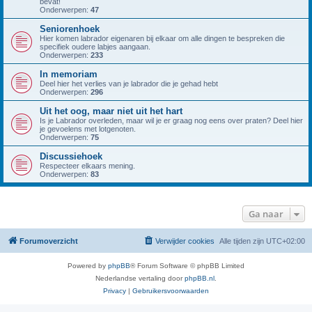
bevat!
Onderwerpen:
47
Seniorenhoek
Hier komen labrador eigenaren bij elkaar om alle dingen te bespreken die
specifiek oudere labjes aangaan.
Onderwerpen:
233
In memoriam
Deel hier het verlies van je labrador die je gehad hebt
Onderwerpen:
296
Uit het oog, maar niet uit het hart
Is je Labrador overleden, maar wil je er graag nog eens over praten? Deel hier
je gevoelens met lotgenoten.
Onderwerpen:
75
Discussiehoek
Respecteer elkaars mening.
Onderwerpen:
83
Ga naar
Forumoverzicht
Verwijder cookies
Alle tijden zijn
UTC+02:00
Powered by
phpBB
® Forum Software © phpBB Limited
Nederlandse vertaling door
phpBB.nl
.
Privacy
|
Gebruikersvoorwaarden