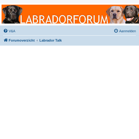
Labradorforum
Het gezelligste Labradorforum van Nederland en België!
V&A
Aanmelden
Forumoverzicht
Labrador Talk