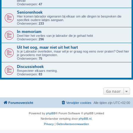
bevat!
Onderwerpen:
47
Seniorenhoek
Hier komen labrador eigenaren bij elkaar om alle dingen te bespreken die
specifiek oudere labjes aangaan.
Onderwerpen:
233
In memoriam
Deel hier het verlies van je labrador die je gehad hebt
Onderwerpen:
296
Uit het oog, maar niet uit het hart
Is je Labrador overleden, maar wil je er graag nog eens over praten? Deel hier
je gevoelens met lotgenoten.
Onderwerpen:
75
Discussiehoek
Respecteer elkaars mening.
Onderwerpen:
83
Ga naar
Forumoverzicht
Verwijder cookies
Alle tijden zijn
UTC+02:00
Powered by
phpBB
® Forum Software © phpBB Limited
Nederlandse vertaling door
phpBB.nl
.
Privacy
|
Gebruikersvoorwaarden