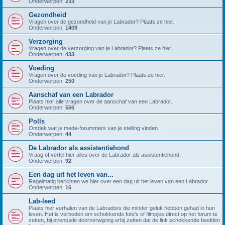
Onderwerpen:
233
Gezondheid
Vragen over de gezondheid van je Labrador? Plaats ze hier.
Onderwerpen:
1409
Verzorging
Vragen over de verzorging van je Labrador? Plaats ze hier.
Onderwerpen:
433
Voeding
Vragen over de voeding van je Labrador? Plaats ze hier.
Onderwerpen:
250
Aanschaf van een Labrador
Plaats hier alle vragen over de aanschaf van een Labrador.
Onderwerpen:
556
Polls
Ontdek wat je mede-forummers van je stelling vinden.
Onderwerpen:
44
De Labrador als assistentiehond
Vraag of vertel hier alles over de Labrador als assistentiehond.
Onderwerpen:
92
Een dag uit het leven van...
Regelmatig berichten we hier over een dag uit het leven van een Labrador.
Onderwerpen:
16
Lab-leed
Plaats hier verhalen van de Labradors die minder geluk hebben gehad in hun
leven. Het is verboden om schokkende foto's of filmpjes direct op het forum te
zetten, bij eventuele doorverwijzing erbij zetten dat de link schokkende beelden