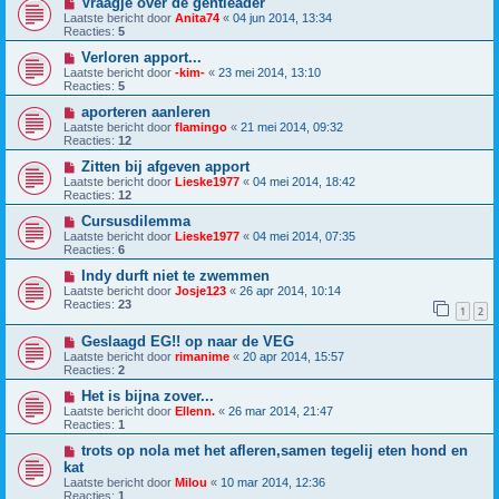
Vraagje over de gentleader
Laatste bericht door
Anita74
«
04 jun 2014, 13:34
Reacties:
5
Verloren apport...
Laatste bericht door
-kim-
«
23 mei 2014, 13:10
Reacties:
5
aporteren aanleren
Laatste bericht door
flamingo
«
21 mei 2014, 09:32
Reacties:
12
Zitten bij afgeven apport
Laatste bericht door
Lieske1977
«
04 mei 2014, 18:42
Reacties:
12
Cursusdilemma
Laatste bericht door
Lieske1977
«
04 mei 2014, 07:35
Reacties:
6
Indy durft niet te zwemmen
Laatste bericht door
Josje123
«
26 apr 2014, 10:14
Reacties:
23
1
2
Geslaagd EG!! op naar de VEG
Laatste bericht door
rimanime
«
20 apr 2014, 15:57
Reacties:
2
Het is bijna zover...
Laatste bericht door
Ellenn.
«
26 mar 2014, 21:47
Reacties:
1
trots op nola met het afleren,samen tegelij eten hond en
kat
Laatste bericht door
Milou
«
10 mar 2014, 12:36
Reacties:
1