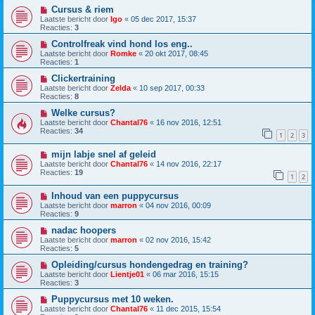
Cursus & riem
Laatste bericht door
Igo
«
05 dec 2017, 15:37
Reacties:
3
Controlfreak vind hond los eng..
Laatste bericht door
Romke
«
20 okt 2017, 08:45
Reacties:
1
Clickertraining
Laatste bericht door
Zelda
«
10 sep 2017, 00:33
Reacties:
8
Welke cursus?
Laatste bericht door
Chantal76
«
16 nov 2016, 12:51
Reacties:
34
1
2
3
mijn labje snel af geleid
Laatste bericht door
Chantal76
«
14 nov 2016, 22:17
Reacties:
19
1
2
Inhoud van een puppycursus
Laatste bericht door
marron
«
04 nov 2016, 00:09
Reacties:
9
nadac hoopers
Laatste bericht door
marron
«
02 nov 2016, 15:42
Reacties:
5
Opleiding/cursus hondengedrag en training?
Laatste bericht door
Lientje01
«
06 mar 2016, 15:15
Reacties:
3
Puppycursus met 10 weken.
Laatste bericht door
Chantal76
«
11 dec 2015, 15:54