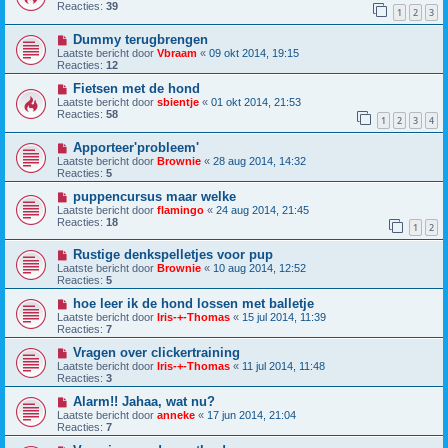
Reacties:
39
1
2
3
Dummy terugbrengen
Laatste bericht door
Vbraam
«
09 okt 2014, 19:15
Reacties:
12
Fietsen met de hond
Laatste bericht door
sbientje
«
01 okt 2014, 21:53
Reacties:
58
1
2
3
4
Apporteer'probleem'
Laatste bericht door
Brownie
«
28 aug 2014, 14:32
Reacties:
5
puppencursus maar welke
Laatste bericht door
flamingo
«
24 aug 2014, 21:45
Reacties:
18
1
2
Rustige denkspelletjes voor pup
Laatste bericht door
Brownie
«
10 aug 2014, 12:52
Reacties:
5
hoe leer ik de hond lossen met balletje
Laatste bericht door
Iris-+-Thomas
«
15 jul 2014, 11:39
Reacties:
7
Vragen over clickertraining
Laatste bericht door
Iris-+-Thomas
«
11 jul 2014, 11:48
Reacties:
3
Alarm!! Jahaa, wat nu?
Laatste bericht door
anneke
«
17 jun 2014, 21:04
Reacties:
7