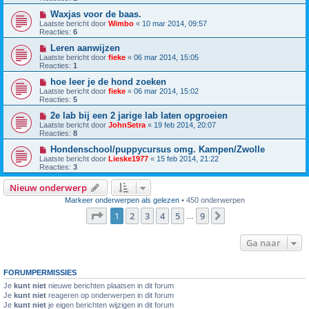
Waxjas voor de baas.
Laatste bericht door
Wimbo
«
10 mar 2014, 09:57
Reacties:
6
Leren aanwijzen
Laatste bericht door
fieke
«
06 mar 2014, 15:05
Reacties:
1
hoe leer je de hond zoeken
Laatste bericht door
fieke
«
06 mar 2014, 15:02
Reacties:
5
2e lab bij een 2 jarige lab laten opgroeien
Laatste bericht door
JohnSetra
«
19 feb 2014, 20:07
Reacties:
8
Hondenschool/puppycursus omg. Kampen/Zwolle
Laatste bericht door
Lieske1977
«
15 feb 2014, 21:22
Reacties:
3
Nieuw onderwerp
Markeer onderwerpen als gelezen
• 450 onderwerpen
Pagina
1
van
9
1
2
3
4
5
9
Volgende
…
Ga naar
FORUMPERMISSIES
Je
kunt niet
nieuwe berichten plaatsen in dit forum
Je
kunt niet
reageren op onderwerpen in dit forum
Je
kunt niet
je eigen berichten wijzigen in dit forum