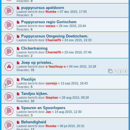
Reacties:
9
puppycursus apeldoorn
Laatste bericht door
Romke
«
07 dec 2015, 17:55
Reacties:
3
Puppycursus regio Gorinchem
Laatste bericht door
veraxx
«
28 nov 2015, 23:44
Reacties:
6
Puppycursus Omgeving Doetinchem.
Laatste bericht door
Chantal76
«
24 nov 2015, 19:33
Clickertraining
Laatste bericht door
Chantal76
«
23 nov 2015, 07:46
Reacties:
2
Joep op priveles..
Laatste bericht door
x-YaraYoup-x
«
04 nov 2015, 10:28
Reacties:
33
1
2
3
Flexilijn
Laatste bericht door
corretje
«
13 sep 2015, 18:43
Reacties:
5
Tandjes kijken.
Laatste bericht door
Stephan
«
28 aug 2015, 08:28
Reacties:
10
Speuren en Spoorlopers
Laatste bericht door
Jan
«
14 aug 2015, 12:30
Reacties:
3
Behendigheid
Laatste bericht door
Romke
«
08 jul 2015, 20:31
Reacties:
12