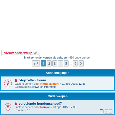
Nieuw onderwerp
Markeer onderwerpen als gelezen
• 450 onderwerpen
Pagina
1
van
9
1
2
3
4
5
9
Volgende
…
Aankondigingen
Stopzetten forum
Laatste bericht door
Knutselsmurf
«
11 dec 2019, 12:33
Geplaatst in
Nieuws en informatie
Onderwerpen
vervelende hondenschool?
Laatste bericht door
Romke
«
10 apr 2015, 17:36
Reacties:
19
1
2