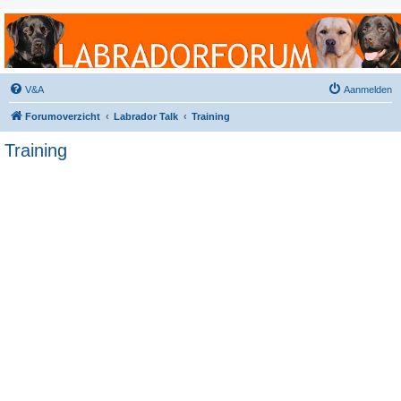
Labradorforum
Het gezelligste Labradorforum van Nederland en België!
V&A
Aanmelden
Forumoverzicht
Labrador Talk
Training
Training