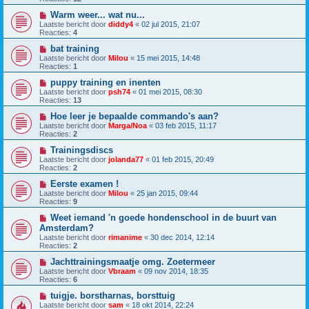
Warm weer... wat nu...
Laatste bericht door
diddy4
«
02 jul 2015, 21:07
Reacties:
4
bat training
Laatste bericht door
Milou
«
15 mei 2015, 14:48
Reacties:
1
puppy training en inenten
Laatste bericht door
psh74
«
01 mei 2015, 08:30
Reacties:
13
Hoe leer je bepaalde commando's aan?
Laatste bericht door
Marga/Noa
«
03 feb 2015, 11:17
Reacties:
2
Trainingsdiscs
Laatste bericht door
jolanda77
«
01 feb 2015, 20:49
Reacties:
2
Eerste examen !
Laatste bericht door
Milou
«
25 jan 2015, 09:44
Reacties:
9
Weet iemand 'n goede hondenschool in de buurt van
Amsterdam?
Laatste bericht door
rimanime
«
30 dec 2014, 12:14
Reacties:
2
Jachttrainingsmaatje omg. Zoetermeer
Laatste bericht door
Vbraam
«
09 nov 2014, 18:35
Reacties:
6
tuigje. borstharnas, borsttuig
Laatste bericht door
sam
«
18 okt 2014, 22:24