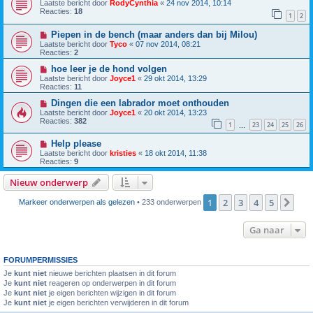
Laatste bericht door
RodyCynthia
«
24 nov 2014, 10:14
Reacties:
18
1
2
Piepen in de bench (maar anders dan bij Milou)
Laatste bericht door
Tyco
«
07 nov 2014, 08:21
Reacties:
2
hoe leer je de hond volgen
Laatste bericht door
Joyce1
«
29 okt 2014, 13:29
Reacties:
11
Dingen die een labrador moet onthouden
Laatste bericht door
Joyce1
«
20 okt 2014, 13:23
Reacties:
382
1
23
24
25
26
…
Help please
Laatste bericht door
kristies
«
18 okt 2014, 11:38
Reacties:
9
Nieuw onderwerp
1
2
3
4
5
Vol
Markeer onderwerpen als gelezen
• 233 onderwerpen
Ga naar
FORUMPERMISSIES
Je
kunt niet
nieuwe berichten plaatsen in dit forum
Je
kunt niet
reageren op onderwerpen in dit forum
Je
kunt niet
je eigen berichten wijzigen in dit forum
Je
kunt niet
je eigen berichten verwijderen in dit forum