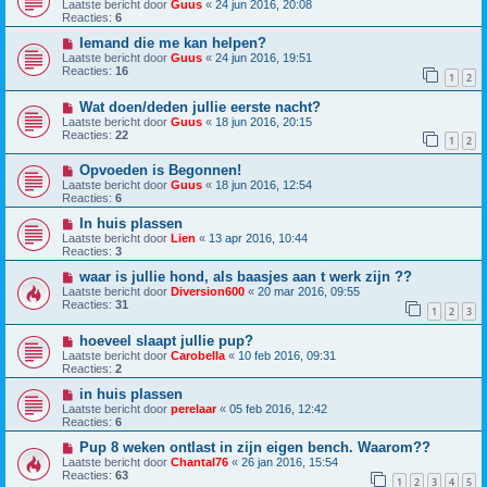
Laatste bericht door
Guus
«
24 jun 2016, 20:08
Reacties:
6
Iemand die me kan helpen?
Laatste bericht door
Guus
«
24 jun 2016, 19:51
Reacties:
16
1
2
Wat doen/deden jullie eerste nacht?
Laatste bericht door
Guus
«
18 jun 2016, 20:15
Reacties:
22
1
2
Opvoeden is Begonnen!
Laatste bericht door
Guus
«
18 jun 2016, 12:54
Reacties:
6
In huis plassen
Laatste bericht door
Lien
«
13 apr 2016, 10:44
Reacties:
3
waar is jullie hond, als baasjes aan t werk zijn ??
Laatste bericht door
Diversion600
«
20 mar 2016, 09:55
Reacties:
31
1
2
3
hoeveel slaapt jullie pup?
Laatste bericht door
Carobella
«
10 feb 2016, 09:31
Reacties:
2
in huis plassen
Laatste bericht door
perelaar
«
05 feb 2016, 12:42
Reacties:
6
Pup 8 weken ontlast in zijn eigen bench. Waarom??
Laatste bericht door
Chantal76
«
26 jan 2016, 15:54
Reacties:
63
1
2
3
4
5