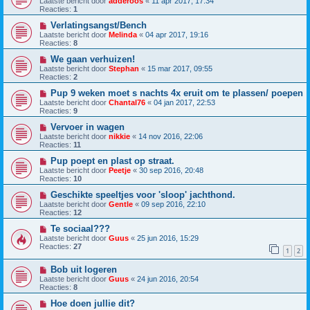
Laatste bericht door
adderoos
«
11 apr 2017, 17:34
Reacties:
1
Verlatingsangst/Bench
Laatste bericht door
Melinda
«
04 apr 2017, 19:16
Reacties:
8
We gaan verhuizen!
Laatste bericht door
Stephan
«
15 mar 2017, 09:55
Reacties:
2
Pup 9 weken moet s nachts 4x eruit om te plassen/ poepen
Laatste bericht door
Chantal76
«
04 jan 2017, 22:53
Reacties:
9
Vervoer in wagen
Laatste bericht door
nikkie
«
14 nov 2016, 22:06
Reacties:
11
Pup poept en plast op straat.
Laatste bericht door
Peetje
«
30 sep 2016, 20:48
Reacties:
10
Geschikte speeltjes voor 'sloop' jachthond.
Laatste bericht door
Gentle
«
09 sep 2016, 22:10
Reacties:
12
Te sociaal???
Laatste bericht door
Guus
«
25 jun 2016, 15:29
Reacties:
27
1
2
Bob uit logeren
Laatste bericht door
Guus
«
24 jun 2016, 20:54
Reacties:
8
Hoe doen jullie dit?