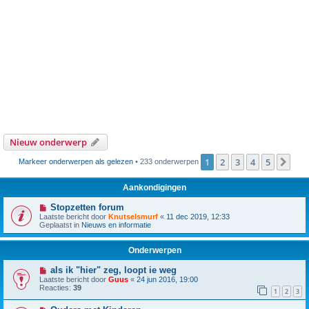
Nieuw onderwerp
1
2
3
4
5
Vol
Markeer onderwerpen als gelezen
• 233 onderwerpen
Aankondigingen
Stopzetten forum
Laatste bericht door
Knutselsmurf
«
11 dec 2019, 12:33
Geplaatst in
Nieuws en informatie
Onderwerpen
als ik "hier" zeg, loopt ie weg
Laatste bericht door
Guus
«
24 jun 2016, 19:00
Reacties:
39
1
2
3