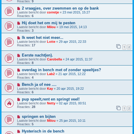
Reacties:
9
2 vraagjes, over zwemmen en op de bank
Laatste bericht door
corretje
«
23 mei 2015, 15:27
Reacties:
6
Hij doet het om mij te pesten
Laatste bericht door
Milou
«
19 mei 2015, 14:13
Reacties:
3
Ik weet het niet meer...
Laatste bericht door
Lotte
«
29 apr 2015, 22:33
Reacties:
17
1
2
Eerste nacht(en).
Laatste bericht door
Carobella
«
24 apr 2015, 11:37
Reacties:
8
overdag in bench met of zonder speeltjes?
Laatste bericht door
Lab2
«
21 apr 2015, 12:22
Reacties:
4
Bench ja of nee ....
Laatste bericht door
Kay
«
20 apr 2015, 19:22
Reacties:
6
pup speelt,rent en springt veel!
Laatste bericht door
Netty
«
02 apr 2015, 00:51
Reacties:
28
1
2
springen en bijten
Laatste bericht door
Milou
«
25 jan 2015, 10:11
Reacties:
5
Hysterisch in de bench