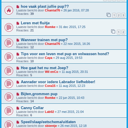
hoe vaak plast jullie pup??
Laatste bericht door
Chantal76
«
26 jan 2016, 07:28
Reacties:
39
1
2
3
Leren met fluitje
Laatste bericht door
Romke
«
31 dec 2015, 17:25
Reacties:
21
1
2
Wanneer trainen met pup?
Laatste bericht door
Chantal76
«
22 nov 2015, 16:26
Reacties:
12
Tips voor een leven met pup en volwassen hond?
Laatste bericht door
Caya
«
29 aug 2015, 19:53
Reacties:
10
Hoe gaat het nu met Joep?
Laatste bericht door
Wil enCo
«
11 aug 2015, 20:31
Reacties:
5
Aanrader voor iedere Labrador liefhebber!
Laatste bericht door
Cora15
«
11 aug 2015, 12:23
Bijten,grommen pup
Laatste bericht door
Romke
«
22 jun 2015, 10:43
Reacties:
14
Canny Collar
Laatste bericht door
Lab02
«
27 mei 2015, 21:04
Reacties:
6
Speel/slaap/eetschema/uitlaten
Laatste bericht door
sbientje
«
26 mei 2015, 12:18