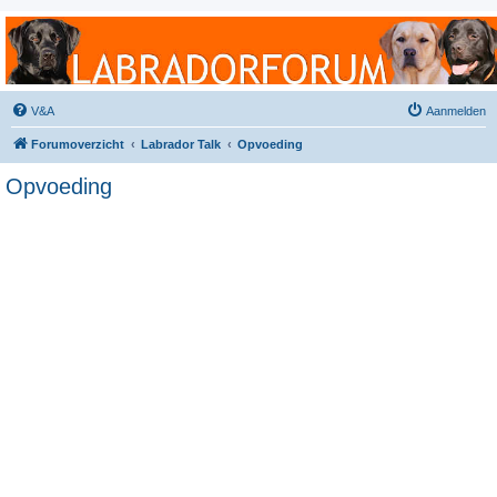
Labradorforum
Het gezelligste Labradorforum van Nederland en België!
V&A
Aanmelden
Forumoverzicht
Labrador Talk
Opvoeding
Opvoeding