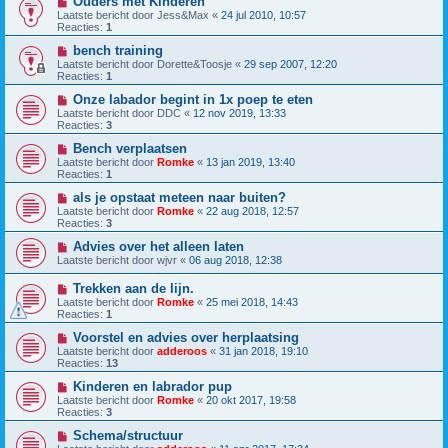
Ouders met Kinderen
Laatste bericht door
Jess&Max
«
24 jul 2010, 10:57
Reacties:
1
bench training
Laatste bericht door
Dorette&Toosje
«
29 sep 2007, 12:20
Reacties:
1
Onze labador begint in 1x poep te eten
Laatste bericht door
DDC
«
12 nov 2019, 13:33
Reacties:
3
Bench verplaatsen
Laatste bericht door
Romke
«
13 jan 2019, 13:40
Reacties:
1
als je opstaat meteen naar buiten?
Laatste bericht door
Romke
«
22 aug 2018, 12:57
Reacties:
3
Advies over het alleen laten
Laatste bericht door
wjvr
«
06 aug 2018, 12:38
Trekken aan de lijn.
Laatste bericht door
Romke
«
25 mei 2018, 14:43
Reacties:
1
Voorstel en advies over herplaatsing
Laatste bericht door
adderoos
«
31 jan 2018, 19:10
Reacties:
13
Kinderen en labrador pup
Laatste bericht door
Romke
«
20 okt 2017, 19:58
Reacties:
3
Schema/structuur