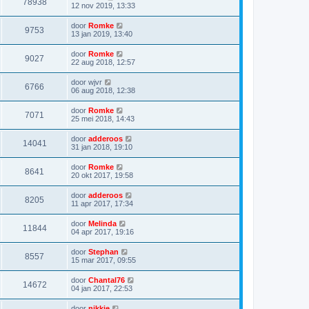
78938
12 nov 2019, 13:33
door
Romke
9753
13 jan 2019, 13:40
door
Romke
9027
22 aug 2018, 12:57
door
wjvr
6766
06 aug 2018, 12:38
door
Romke
7071
25 mei 2018, 14:43
door
adderoos
14041
31 jan 2018, 19:10
door
Romke
8641
20 okt 2017, 19:58
door
adderoos
8205
11 apr 2017, 17:34
door
Melinda
11844
04 apr 2017, 19:16
door
Stephan
8557
15 mar 2017, 09:55
door
Chantal76
14672
04 jan 2017, 22:53
door
nikkie