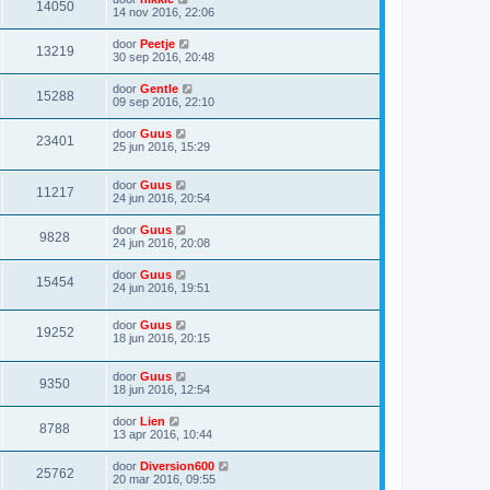
14050
14 nov 2016, 22:06
door
Peetje
13219
30 sep 2016, 20:48
door
Gentle
15288
09 sep 2016, 22:10
door
Guus
23401
25 jun 2016, 15:29
door
Guus
11217
24 jun 2016, 20:54
door
Guus
9828
24 jun 2016, 20:08
door
Guus
15454
24 jun 2016, 19:51
door
Guus
19252
18 jun 2016, 20:15
door
Guus
9350
18 jun 2016, 12:54
door
Lien
8788
13 apr 2016, 10:44
door
Diversion600
25762
20 mar 2016, 09:55