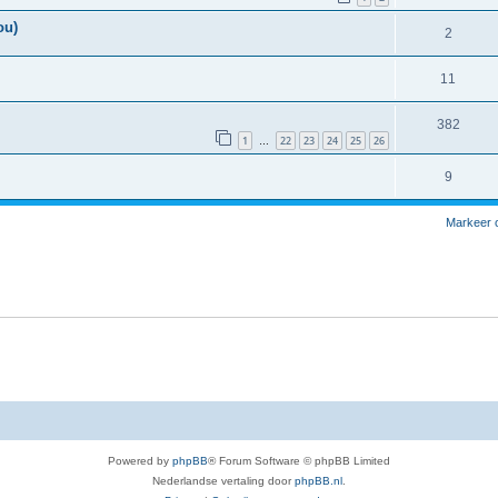
ou)
2
11
382
1
22
23
24
25
26
…
9
Markeer 
Powered by
phpBB
® Forum Software © phpBB Limited
Nederlandse vertaling door
phpBB.nl
.