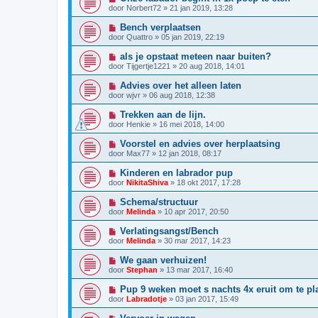
door
Norbert72
»
21 jan 2019, 13:28
Bench verplaatsen
door
Quattro
»
05 jan 2019, 22:19
als je opstaat meteen naar buiten?
door
Tijgertje1221
»
20 aug 2018, 14:01
Advies over het alleen laten
door
wjvr
»
06 aug 2018, 12:38
Trekken aan de lijn.
door
Henkie
»
16 mei 2018, 14:00
Voorstel en advies over herplaatsing
door
Max77
»
12 jan 2018, 08:17
Kinderen en labrador pup
door
NikitaShiva
»
18 okt 2017, 17:28
Schema/structuur
door
Melinda
»
10 apr 2017, 20:50
Verlatingsangst/Bench
door
Melinda
»
30 mar 2017, 14:23
We gaan verhuizen!
door
Stephan
»
13 mar 2017, 16:40
Pup 9 weken moet s nachts 4x eruit om te p
door
Labradotje
»
03 jan 2017, 15:49