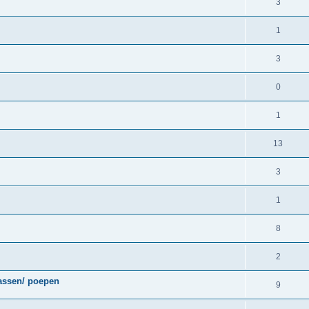
3
1
3
0
1
13
3
1
8
2
lassen/ poepen
9