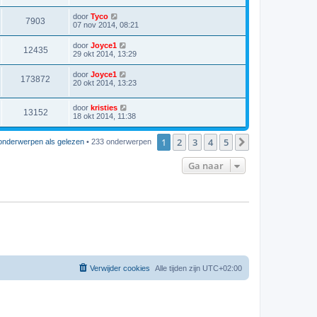
door
Tyco
7903
07 nov 2014, 08:21
door
Joyce1
12435
29 okt 2014, 13:29
door
Joyce1
173872
20 okt 2014, 13:23
door
kristies
13152
18 okt 2014, 11:38
1
2
3
4
5
Volgende
onderwerpen als gelezen
• 233 onderwerpen
Ga naar
Verwijder cookies
Alle tijden zijn
UTC+02:00