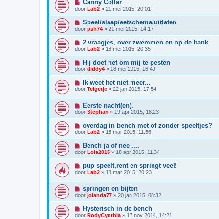
Canny Collar
door
Lab2
»
21 mei 2015, 20:01
Speel/slaap/eetschema/uitlaten
door
psh74
»
21 mei 2015, 14:17
2 vraagjes, over zwemmen en op de bank
door
Lab2
»
18 mei 2015, 20:35
Hij doet het om mij te pesten
door
diddy4
»
18 mei 2015, 16:49
Ik weet het niet meer...
door
Teigetje
»
22 jan 2015, 17:54
Eerste nacht(en).
door
Stephan
»
19 apr 2015, 18:23
overdag in bench met of zonder speeltjes?
door
Lab2
»
15 mar 2015, 11:56
Bench ja of nee ....
door
Lola2015
»
18 apr 2015, 11:34
pup speelt,rent en springt veel!
door
Lab2
»
18 mar 2015, 20:23
springen en bijten
door
jolanda77
»
20 jan 2015, 08:32
Hysterisch in de bench
door
RodyCynthia
»
17 nov 2014, 14:21