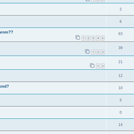
2
6
aarom??
63
1
2
3
4
5
39
1
2
3
21
1
2
12
hond?
10
5
0
14