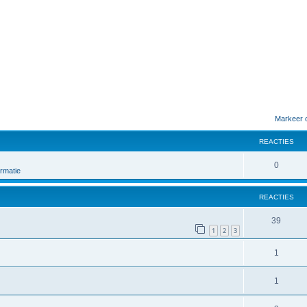
Markeer 
REACTIES
0
rmatie
REACTIES
39
1
2
3
1
1