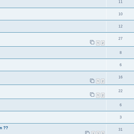
11
10
12
27
1
2
8
6
16
1
2
22
1
2
6
3
jn ??
31
1
2
3