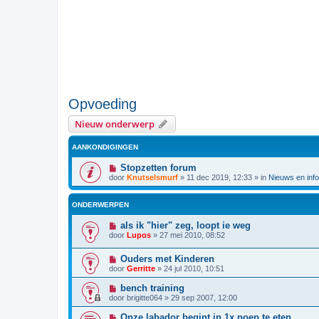
Opvoeding
Nieuw onderwerp
AANKONDIGINGEN
Stopzetten forum
door
Knutselsmurf
»
11 dec 2019, 12:33
» in
Nieuws en info
ONDERWERPEN
als ik "hier" zeg, loopt ie weg
door
Lupos
»
27 mei 2010, 08:52
Ouders met Kinderen
door
Gerritte
»
24 jul 2010, 10:51
bench training
door
brigitte064
»
29 sep 2007, 12:00
Onze labador begint in 1x poep te eten