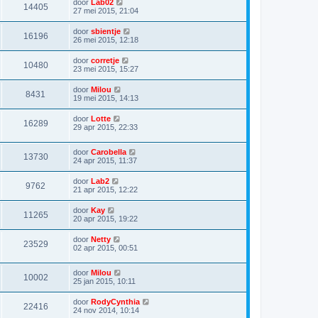
door
Lab02
14405
27 mei 2015, 21:04
door
sbientje
16196
26 mei 2015, 12:18
door
corretje
10480
23 mei 2015, 15:27
door
Milou
8431
19 mei 2015, 14:13
door
Lotte
16289
29 apr 2015, 22:33
door
Carobella
13730
24 apr 2015, 11:37
door
Lab2
9762
21 apr 2015, 12:22
door
Kay
11265
20 apr 2015, 19:22
door
Netty
23529
02 apr 2015, 00:51
door
Milou
10002
25 jan 2015, 10:11
door
RodyCynthia
22416
24 nov 2014, 10:14