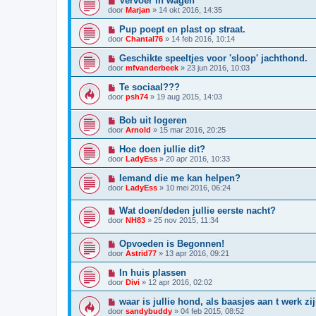
Vervoer in wagen
door
Marjan
»
14 okt 2016, 14:35
Pup poept en plast op straat.
door
Chantal76
»
14 feb 2016, 10:14
Geschikte speeltjes voor 'sloop' jachthond.
door
mfvanderbeek
»
23 jun 2016, 10:03
Te sociaal???
door
psh74
»
19 aug 2015, 14:03
Bob uit logeren
door
Arnold
»
15 mar 2016, 20:25
Hoe doen jullie dit?
door
LadyEss
»
20 apr 2016, 10:33
Iemand die me kan helpen?
door
LadyEss
»
10 mei 2016, 06:24
Wat doen/deden jullie eerste nacht?
door
NH83
»
25 nov 2015, 11:34
Opvoeden is Begonnen!
door
Astrid77
»
13 apr 2016, 09:21
In huis plassen
door
Divi
»
12 apr 2016, 02:02
waar is jullie hond, als baasjes aan t werk zi
door
sandybuddy
»
04 feb 2015, 08:52