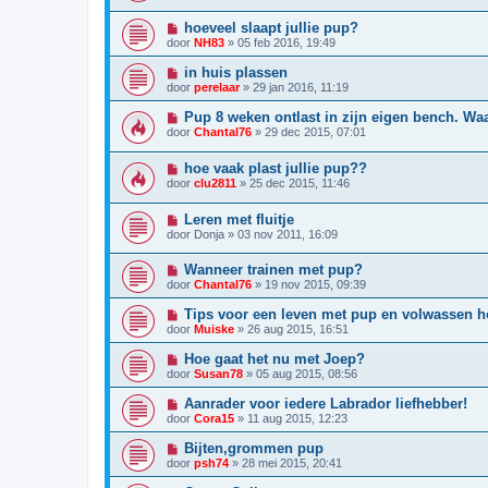
hoeveel slaapt jullie pup?
door
NH83
»
05 feb 2016, 19:49
in huis plassen
door
perelaar
»
29 jan 2016, 11:19
Pup 8 weken ontlast in zijn eigen bench. W
door
Chantal76
»
29 dec 2015, 07:01
hoe vaak plast jullie pup??
door
clu2811
»
25 dec 2015, 11:46
Leren met fluitje
door
Donja
»
03 nov 2011, 16:09
Wanneer trainen met pup?
door
Chantal76
»
19 nov 2015, 09:39
Tips voor een leven met pup en volwassen 
door
Muiske
»
26 aug 2015, 16:51
Hoe gaat het nu met Joep?
door
Susan78
»
05 aug 2015, 08:56
Aanrader voor iedere Labrador liefhebber!
door
Cora15
»
11 aug 2015, 12:23
Bijten,grommen pup
door
psh74
»
28 mei 2015, 20:41