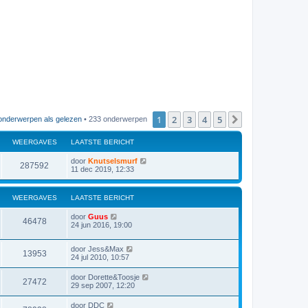
1
2
3
4
5
Volgende
onderwerpen als gelezen
• 233 onderwerpen
WEERGAVES
LAATSTE BERICHT
door
Knutselsmurf
287592
11 dec 2019, 12:33
WEERGAVES
LAATSTE BERICHT
door
Guus
46478
24 jun 2016, 19:00
door
Jess&Max
13953
24 jul 2010, 10:57
door
Dorette&Toosje
27472
29 sep 2007, 12:20
door
DDC