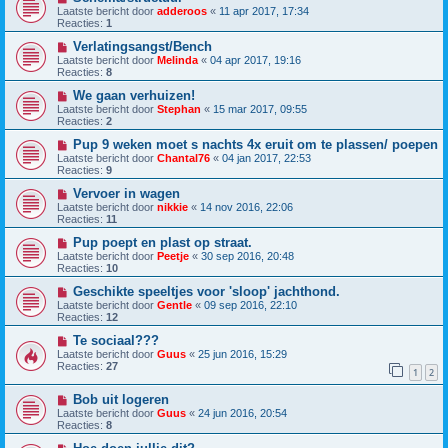
Laatste bericht door
adderoos
«
11 apr 2017, 17:34
Reacties:
1
Verlatingsangst/Bench
Laatste bericht door
Melinda
«
04 apr 2017, 19:16
Reacties:
8
We gaan verhuizen!
Laatste bericht door
Stephan
«
15 mar 2017, 09:55
Reacties:
2
Pup 9 weken moet s nachts 4x eruit om te plassen/ poepen
Laatste bericht door
Chantal76
«
04 jan 2017, 22:53
Reacties:
9
Vervoer in wagen
Laatste bericht door
nikkie
«
14 nov 2016, 22:06
Reacties:
11
Pup poept en plast op straat.
Laatste bericht door
Peetje
«
30 sep 2016, 20:48
Reacties:
10
Geschikte speeltjes voor 'sloop' jachthond.
Laatste bericht door
Gentle
«
09 sep 2016, 22:10
Reacties:
12
Te sociaal???
Laatste bericht door
Guus
«
25 jun 2016, 15:29
Reacties:
27
1
2
Bob uit logeren
Laatste bericht door
Guus
«
24 jun 2016, 20:54
Reacties:
8