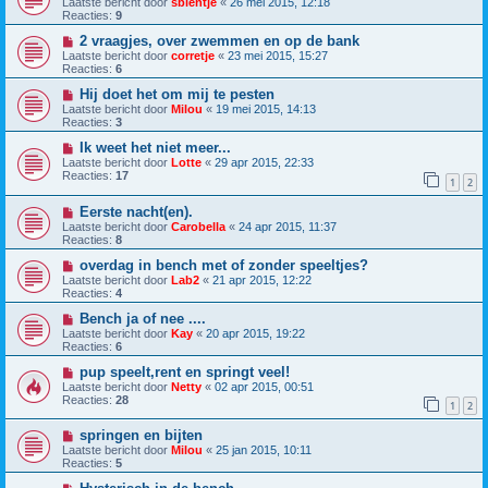
Laatste bericht door
sbientje
«
26 mei 2015, 12:18
Reacties:
9
2 vraagjes, over zwemmen en op de bank
Laatste bericht door
corretje
«
23 mei 2015, 15:27
Reacties:
6
Hij doet het om mij te pesten
Laatste bericht door
Milou
«
19 mei 2015, 14:13
Reacties:
3
Ik weet het niet meer...
Laatste bericht door
Lotte
«
29 apr 2015, 22:33
Reacties:
17
1
2
Eerste nacht(en).
Laatste bericht door
Carobella
«
24 apr 2015, 11:37
Reacties:
8
overdag in bench met of zonder speeltjes?
Laatste bericht door
Lab2
«
21 apr 2015, 12:22
Reacties:
4
Bench ja of nee ....
Laatste bericht door
Kay
«
20 apr 2015, 19:22
Reacties:
6
pup speelt,rent en springt veel!
Laatste bericht door
Netty
«
02 apr 2015, 00:51
Reacties:
28
1
2
springen en bijten
Laatste bericht door
Milou
«
25 jan 2015, 10:11
Reacties:
5