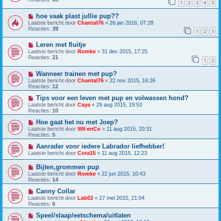
1
2
3
4
5
hoe vaak plast jullie pup??
Laatste bericht door
Chantal76
«
26 jan 2016, 07:28
Reacties:
39
1
2
3
Leren met fluitje
Laatste bericht door
Romke
«
31 dec 2015, 17:25
Reacties:
21
1
2
Wanneer trainen met pup?
Laatste bericht door
Chantal76
«
22 nov 2015, 16:26
Reacties:
12
Tips voor een leven met pup en volwassen hond?
Laatste bericht door
Caya
«
29 aug 2015, 19:53
Reacties:
10
Hoe gaat het nu met Joep?
Laatste bericht door
Wil enCo
«
11 aug 2015, 20:31
Reacties:
5
Aanrader voor iedere Labrador liefhebber!
Laatste bericht door
Cora15
«
11 aug 2015, 12:23
Bijten,grommen pup
Laatste bericht door
Romke
«
22 jun 2015, 10:43
Reacties:
14
Canny Collar
Laatste bericht door
Lab02
«
27 mei 2015, 21:04
Reacties:
6
Speel/slaap/eetschema/uitlaten