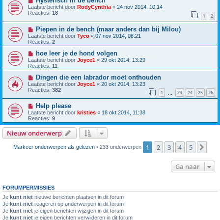
Hysterisch in de bench
Laatste bericht door
RodyCynthia
«
24 nov 2014, 10:14
Reacties:
18
1
2
Piepen in de bench (maar anders dan bij Milou)
Laatste bericht door
Tyco
«
07 nov 2014, 08:21
Reacties:
2
hoe leer je de hond volgen
Laatste bericht door
Joyce1
«
29 okt 2014, 13:29
Reacties:
11
Dingen die een labrador moet onthouden
Laatste bericht door
Joyce1
«
20 okt 2014, 13:23
Reacties:
382
1
23
24
25
26
…
Help please
Laatste bericht door
kristies
«
18 okt 2014, 11:38
Reacties:
9
Nieuw onderwerp
1
2
3
4
5
Vol
Markeer onderwerpen als gelezen
• 233 onderwerpen
Ga naar
FORUMPERMISSIES
Je
kunt niet
nieuwe berichten plaatsen in dit forum
Je
kunt niet
reageren op onderwerpen in dit forum
Je
kunt niet
je eigen berichten wijzigen in dit forum
Je
kunt niet
je eigen berichten verwijderen in dit forum