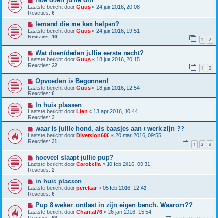
Hoe doen jullie dit?
Laatste bericht door
Guus
«
24 jun 2016, 20:08
Reacties:
6
Iemand die me kan helpen?
Laatste bericht door
Guus
«
24 jun 2016, 19:51
Reacties:
16
1
2
Wat doen/deden jullie eerste nacht?
Laatste bericht door
Guus
«
18 jun 2016, 20:15
Reacties:
22
1
2
Opvoeden is Begonnen!
Laatste bericht door
Guus
«
18 jun 2016, 12:54
Reacties:
6
In huis plassen
Laatste bericht door
Lien
«
13 apr 2016, 10:44
Reacties:
3
waar is jullie hond, als baasjes aan t werk zijn ??
Laatste bericht door
Diversion600
«
20 mar 2016, 09:55
Reacties:
31
1
2
3
hoeveel slaapt jullie pup?
Laatste bericht door
Carobella
«
10 feb 2016, 09:31
Reacties:
2
in huis plassen
Laatste bericht door
perelaar
«
05 feb 2016, 12:42
Reacties:
6
Pup 8 weken ontlast in zijn eigen bench. Waarom??
Laatste bericht door
Chantal76
«
26 jan 2016, 15:54
Reacties:
63