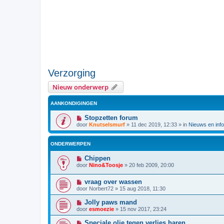
Verzorging
Nieuw onderwerp
AANKONDIGINGEN
Stopzetten forum
door
Knutselsmurf
»
11 dec 2019, 12:33
» in
Nieuws en info
ONDERWERPEN
Chippen
door
Nino&Toosje
»
20 feb 2009, 20:00
vraag over wassen
door
Norbert72
»
15 aug 2018, 11:30
Jolly paws mand
door
esmoezie
»
15 nov 2017, 23:24
Speciale olie tegen verlies haren ..