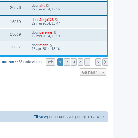
door
aht
20576
22 mei 2014, 17:35
door
Josje123
15869
22 mei 2014, 15:47
door
perelaar
13069
12 mei 2014, 13:53
door
marie
16607
18 apr 2014, 13:16
Pagina
1
van
9
1
2
3
4
5
9
Volgende
s gelezen
• 433 onderwerpen
…
Ga naar
Verwijder cookies
Alle tijden zijn
UTC+02:00