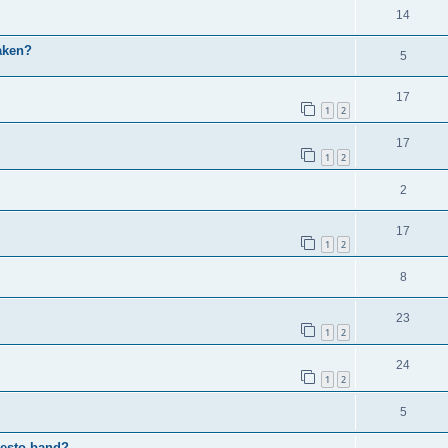
14
aken?
5
17
1
2
17
1
2
2
17
1
2
8
23
1
2
24
1
2
5
resto band?