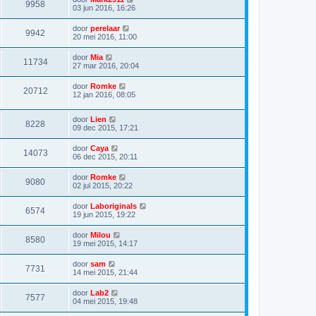
9958
03 jun 2016, 16:26
door
perelaar
9942
20 mei 2016, 11:00
door
Mia
11734
27 mar 2016, 20:04
door
Romke
20712
12 jan 2016, 08:05
door
Lien
8228
09 dec 2015, 17:21
door
Caya
14073
06 dec 2015, 20:11
door
Romke
9080
02 jul 2015, 20:22
door
Laboriginals
6574
19 jun 2015, 19:22
door
Milou
8580
19 mei 2015, 14:17
door
sam
7731
14 mei 2015, 21:44
door
Lab2
7577
04 mei 2015, 19:48