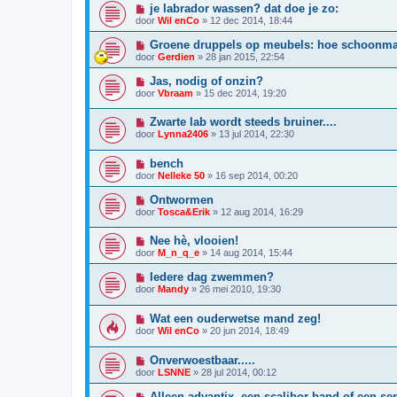
je labrador wassen? dat doe je zo:
door
Wil enCo
»
12 dec 2014, 18:44
Groene druppels op meubels: hoe schoonm
door
Gerdien
»
28 jan 2015, 22:54
Jas, nodig of onzin?
door
Vbraam
»
15 dec 2014, 19:20
Zwarte lab wordt steeds bruiner....
door
Lynna2406
»
13 jul 2014, 22:30
bench
door
Nelleke 50
»
16 sep 2014, 00:20
Ontwormen
door
Tosca&Erik
»
12 aug 2014, 16:29
Nee hè, vlooien!
door
M_n_q_e
»
14 aug 2014, 15:44
Iedere dag zwemmen?
door
Mandy
»
26 mei 2010, 19:30
Wat een ouderwetse mand zeg!
door
Wil enCo
»
20 jun 2014, 18:49
Onverwoestbaar.....
door
LSNNE
»
28 jul 2014, 00:12
Alleen advantix, een scalibor band of een se