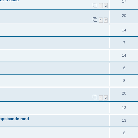
17
1
2
20
1
2
14
7
14
6
8
20
1
2
13
 opstaande rand
13
8