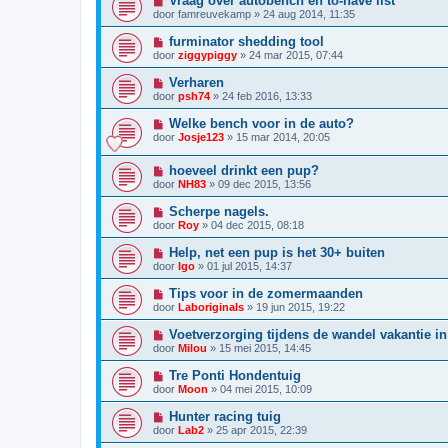
Vraag over autobench en to-have list
door
famreuvekamp
»
24 aug 2014, 11:35
furminator shedding tool
door
ziggypiggy
»
24 mar 2015, 07:44
Verharen
door
psh74
»
24 feb 2016, 13:33
Welke bench voor in de auto?
door
Josje123
»
15 mar 2014, 20:05
hoeveel drinkt een pup?
door
NH83
»
09 dec 2015, 13:56
Scherpe nagels.
door
Roy
»
04 dec 2015, 08:18
Help, net een pup is het 30+ buiten
door
Igo
»
01 jul 2015, 14:37
Tips voor in de zomermaanden
door
Laboriginals
»
19 jun 2015, 19:22
Voetverzorging tijdens de wandel vakantie in
door
Milou
»
15 mei 2015, 14:45
Tre Ponti Hondentuig
door
Moon
»
04 mei 2015, 10:09
Hunter racing tuig
door
Lab2
»
25 apr 2015, 22:39