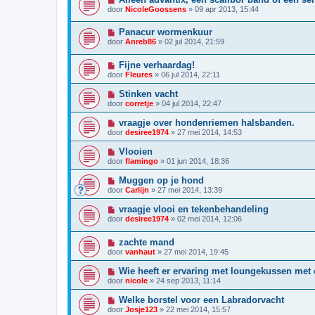
door
NicoleGoossens
»
09 apr 2013, 15:44
Panacur wormenkuur
door
Anreb86
»
02 jul 2014, 21:59
Fijne verhaardag!
door
Fleures
»
06 jul 2014, 22:11
Stinken vacht
door
corretje
»
04 jul 2014, 22:47
vraagje over hondenriemen halsbanden.
door
desiree1974
»
27 mei 2014, 14:53
Vlooien
door
flamingo
»
01 jun 2014, 18:36
Muggen op je hond
door
Carlijn
»
27 mei 2014, 13:39
vraagje vlooi en tekenbehandeling
door
desiree1974
»
02 mei 2014, 12:06
zachte mand
door
vanhaut
»
27 mei 2014, 19:45
Wie heeft er ervaring met loungekussen met
door
nicole
»
24 sep 2013, 11:14
Welke borstel voor een Labradorvacht
door
Josje123
»
22 mei 2014, 15:57