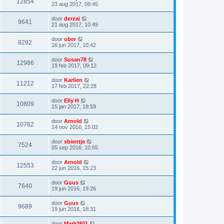
12854
23 aug 2017, 08:45
door
derzai
9641
21 aug 2017, 10:49
door
ober
8292
16 jun 2017, 10:42
door
Susan78
12986
19 feb 2017, 09:12
door
Karlien
11212
17 feb 2017, 22:28
door
Elly H
10809
15 jan 2017, 18:59
door
Arnold
10762
14 nov 2016, 15:02
door
sbientje
7524
05 sep 2016, 10:55
door
Arnold
12553
22 jun 2016, 15:23
door
Guus
7640
19 jun 2016, 19:26
door
Guus
9689
19 jun 2016, 18:31
door
Mark2911