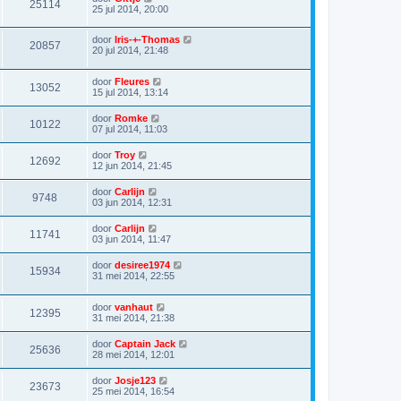
25114
25 jul 2014, 20:00
door
Iris-+-Thomas
20857
20 jul 2014, 21:48
door
Fleures
13052
15 jul 2014, 13:14
door
Romke
10122
07 jul 2014, 11:03
door
Troy
12692
12 jun 2014, 21:45
door
Carlijn
9748
03 jun 2014, 12:31
door
Carlijn
11741
03 jun 2014, 11:47
door
desiree1974
15934
31 mei 2014, 22:55
door
vanhaut
12395
31 mei 2014, 21:38
door
Captain Jack
25636
28 mei 2014, 12:01
door
Josje123
23673
25 mei 2014, 16:54