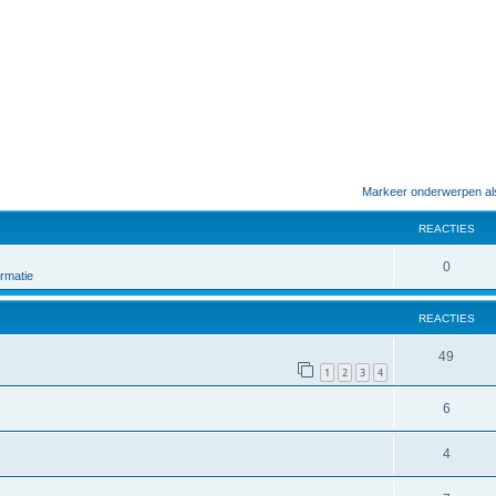
Markeer onderwerpen al
REACTIES
0
rmatie
REACTIES
49
1
2
3
4
6
4