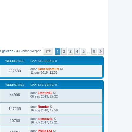
Pagina
1
van
9
1
2
3
4
5
9
Volgende
s gelezen
• 433 onderwerpen
…
WEERGAVES
LAATSTE BERICHT
door
Knutselsmurf
287680
11 dec 2019, 12:33
WEERGAVES
LAATSTE BERICHT
door
Lientje01
44908
06 sep 2013, 22:22
door
Romke
147265
16 aug 2018, 17:58
door
esmoezie
10760
16 nov 2017, 19:21
door
Philip123