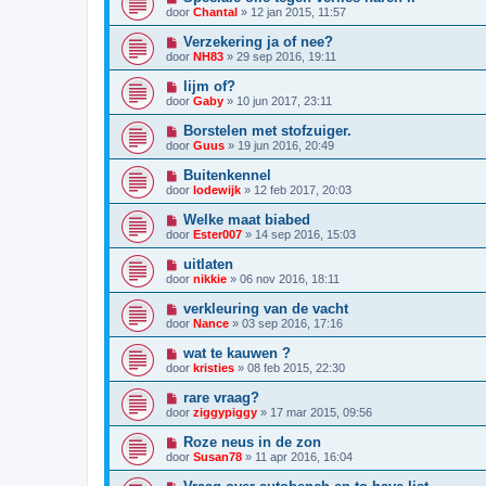
door
Chantal
»
12 jan 2015, 11:57
Verzekering ja of nee?
door
NH83
»
29 sep 2016, 19:11
lijm of?
door
Gaby
»
10 jun 2017, 23:11
Borstelen met stofzuiger.
door
Guus
»
19 jun 2016, 20:49
Buitenkennel
door
lodewijk
»
12 feb 2017, 20:03
Welke maat biabed
door
Ester007
»
14 sep 2016, 15:03
uitlaten
door
nikkie
»
06 nov 2016, 18:11
verkleuring van de vacht
door
Nance
»
03 sep 2016, 17:16
wat te kauwen ?
door
kristies
»
08 feb 2015, 22:30
rare vraag?
door
ziggypiggy
»
17 mar 2015, 09:56
Roze neus in de zon
door
Susan78
»
11 apr 2016, 16:04