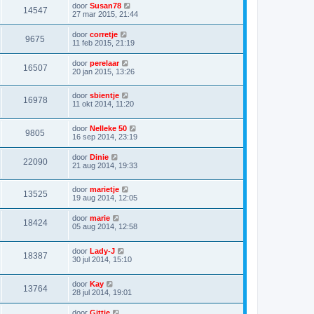
door
Susan78
14547
27 mar 2015, 21:44
door
corretje
9675
11 feb 2015, 21:19
door
perelaar
16507
20 jan 2015, 13:26
door
sbientje
16978
11 okt 2014, 11:20
door
Nelleke 50
9805
16 sep 2014, 23:19
door
Dinie
22090
21 aug 2014, 19:33
door
marietje
13525
19 aug 2014, 12:05
door
marie
18424
05 aug 2014, 12:58
door
Lady-J
18387
30 jul 2014, 15:10
door
Kay
13764
28 jul 2014, 19:01
door
Gittje