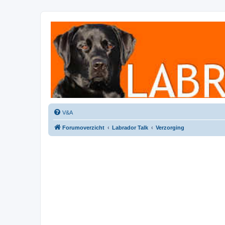
Labradorforum
Het gezelligste Labradorforum van Nederland en België!
V&A
Forumoverzicht
Labrador Talk
Verzorging