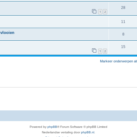
28
1
2
11
 vlooien
8
15
1
2
Markeer onderwerpen al
Powered by
phpBB
® Forum Software © phpBB Limited
Nederlandse vertaling door
phpBB.nl
.