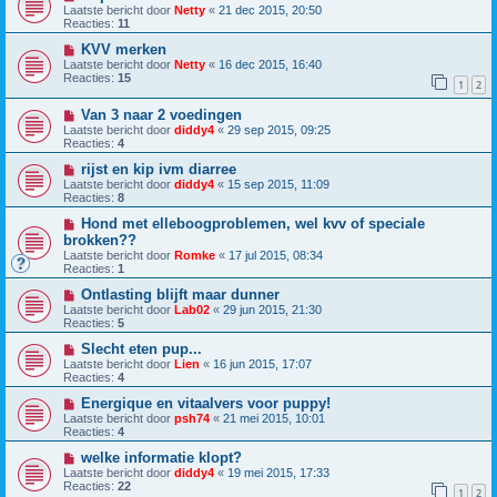
Laatste bericht door
Netty
«
21 dec 2015, 20:50
Reacties:
11
KVV merken
Laatste bericht door
Netty
«
16 dec 2015, 16:40
Reacties:
15
1
2
Van 3 naar 2 voedingen
Laatste bericht door
diddy4
«
29 sep 2015, 09:25
Reacties:
4
rijst en kip ivm diarree
Laatste bericht door
diddy4
«
15 sep 2015, 11:09
Reacties:
8
Hond met elleboogproblemen, wel kvv of speciale
brokken??
Laatste bericht door
Romke
«
17 jul 2015, 08:34
Reacties:
1
Ontlasting blijft maar dunner
Laatste bericht door
Lab02
«
29 jun 2015, 21:30
Reacties:
5
Slecht eten pup...
Laatste bericht door
Lien
«
16 jun 2015, 17:07
Reacties:
4
Energique en vitaalvers voor puppy!
Laatste bericht door
psh74
«
21 mei 2015, 10:01
Reacties:
4
welke informatie klopt?
Laatste bericht door
diddy4
«
19 mei 2015, 17:33
Reacties:
22
1
2