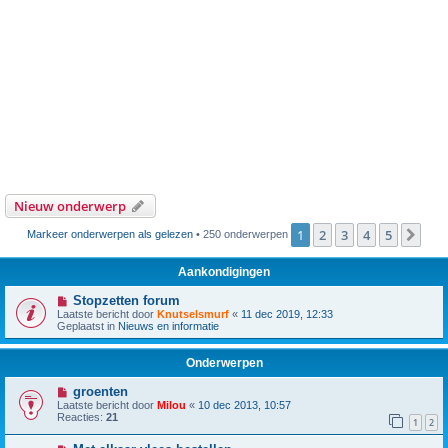
Nieuw onderwerp
1
2
3
4
5
Vol
Markeer onderwerpen als gelezen
• 250 onderwerpen
Aankondigingen
Stopzetten forum
Laatste bericht door
Knutselsmurf
«
11 dec 2019, 12:33
Geplaatst in
Nieuws en informatie
Onderwerpen
groenten
Laatste bericht door
Milou
«
10 dec 2013, 10:57
Reacties:
21
1
2