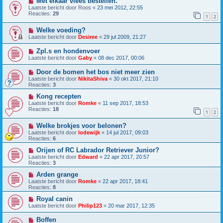
Met elkaar vlees bestellen.
Laatste bericht door
Roos
«
23 mei 2012, 22:55
Reacties:
29
1
2
Welke voeding?
Laatste bericht door
Desiree
«
29 jul 2009, 21:27
Zpl.s en hondenvoer
Laatste bericht door
Gaby
«
08 dec 2017, 00:06
Door de bomen het bos niet meer zien
Laatste bericht door
NikitaShiva
«
30 okt 2017, 21:10
Reacties:
3
Kong recepten
Laatste bericht door
Romke
«
11 sep 2017, 18:53
Reacties:
18
1
2
Welke brokjes voor belonen?
Laatste bericht door
lodewijk
«
14 jul 2017, 09:03
Reacties:
6
Orijen of RC Labrador Retriever Junior?
Laatste bericht door
Edward
«
22 apr 2017, 20:57
Reacties:
3
Arden grange
Laatste bericht door
Romke
«
22 apr 2017, 18:41
Reacties:
8
Royal canin
Laatste bericht door
Philip123
«
20 mar 2017, 12:35
Boffen