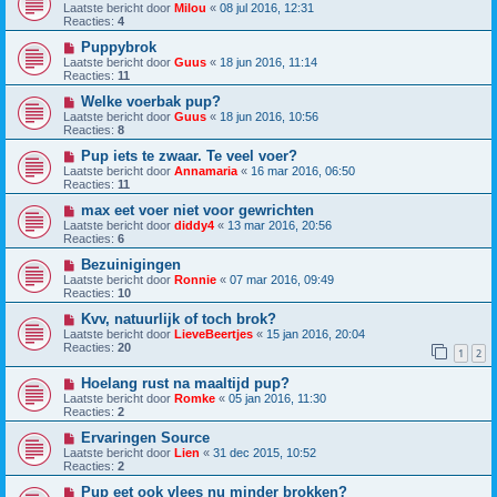
Laatste bericht door
Milou
«
08 jul 2016, 12:31
Reacties:
4
Puppybrok
Laatste bericht door
Guus
«
18 jun 2016, 11:14
Reacties:
11
Welke voerbak pup?
Laatste bericht door
Guus
«
18 jun 2016, 10:56
Reacties:
8
Pup iets te zwaar. Te veel voer?
Laatste bericht door
Annamaria
«
16 mar 2016, 06:50
Reacties:
11
max eet voer niet voor gewrichten
Laatste bericht door
diddy4
«
13 mar 2016, 20:56
Reacties:
6
Bezuinigingen
Laatste bericht door
Ronnie
«
07 mar 2016, 09:49
Reacties:
10
Kvv, natuurlijk of toch brok?
Laatste bericht door
LieveBeertjes
«
15 jan 2016, 20:04
Reacties:
20
1
2
Hoelang rust na maaltijd pup?
Laatste bericht door
Romke
«
05 jan 2016, 11:30
Reacties:
2
Ervaringen Source
Laatste bericht door
Lien
«
31 dec 2015, 10:52
Reacties:
2
Pup eet ook vlees nu minder brokken?