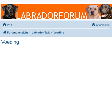
Labradorforum
Het gezelligste Labradorforum van Nederland en België!
V&A
Aanmelden
Forumoverzicht
Labrador Talk
Voeding
Voeding