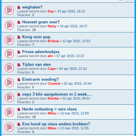
weghalen?
Laatste bericht door
Kay
«
23 apr 2015, 18:12
Reacties:
2
Hoeveel gram voer?
Laatste bericht door
Netty
«
16 apr 2015, 16:27
Reacties:
10
Kong voor pup
Laatste bericht door
M-lissa
«
12 apr 2015, 13:53
Reacties:
7
Frisse ademkoekjes
Laatste bericht door
aht
«
07 apr 2015, 14:23
Tijden van eten
Laatste bericht door
Caya
«
04 apr 2015, 21:02
Reacties:
5
Eiwit-arm voeding?
Laatste bericht door
Chantal
«
02 apr 2015, 14:44
Reacties:
5
oeps 3 kilo aangekomen in 1 week....
Laatste bericht door
Romke
«
01 apr 2015, 09:51
Reacties:
2
Harde ontlasting > vers vlees
Laatste bericht door
Milou
«
13 mar 2015, 12:59
Reacties:
10
Ene hond op vlees andere brokken?
Laatste bericht door
Milou
«
13 mar 2015, 12:55
Reacties:
5