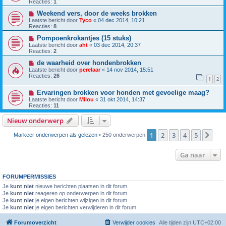
Reacties:
1
Weekend vers, door de weeks brokken
Laatste bericht door
Tyco
«
04 dec 2014, 10:21
Reacties:
8
Pompoenkrokantjes (15 stuks)
Laatste bericht door
aht
«
03 dec 2014, 20:37
Reacties:
2
de waarheid over hondenbrokken
Laatste bericht door
perelaar
«
14 nov 2014, 15:51
Reacties:
26
1
2
Ervaringen brokken voor honden met gevoelige maag?
Laatste bericht door
Milou
«
31 okt 2014, 14:37
Reacties:
11
Nieuw onderwerp
1
2
3
4
5
Vol
Markeer onderwerpen als gelezen
• 250 onderwerpen
Ga naar
FORUMPERMISSIES
Je
kunt niet
nieuwe berichten plaatsen in dit forum
Je
kunt niet
reageren op onderwerpen in dit forum
Je
kunt niet
je eigen berichten wijzigen in dit forum
Je
kunt niet
je eigen berichten verwijderen in dit forum
Forumoverzicht
Verwijder cookies
Alle tijden zijn
UTC+02:00