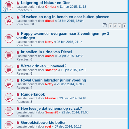
Lotgering of Natuur en Dier.
Laatste bericht door
Christa
«
11 mar 2015, 11:13
Reacties:
2
14 weken en nog in bench en daar buiten plassen
Laatste bericht door
diesel
«
28 feb 2015, 13:04
Reacties:
56
1
2
3
4
Puppy :wanneer overgaan naar 2 voedingen ipv 3
voedingen
Laatste bericht door
Netty
«
25 feb 2015, 21:14
Reacties:
7
kristallen in urine van Diesel
Laatste bericht door
diesel
«
23 jan 2015, 13:55
Reacties:
6
Water drinken... hoeveel?
Laatste bericht door
sbientje
«
12 jan 2015, 13:18
Reacties:
5
Royal Canin labrador junior voeding
Laatste bericht door
Netty
«
29 dec 2014, 16:06
Reacties:
4
Runderknook
Laatste bericht door
Muiske
«
23 dec 2014, 14:48
Reacties:
3
Hoe lees je dat schema op rc zak?
Laatste bericht door
Susan78
«
22 dec 2014, 13:08
Reacties:
2
Gerookte/bewerkte botten
Laatste bericht door
roef
«
07 dec 2014, 10:17