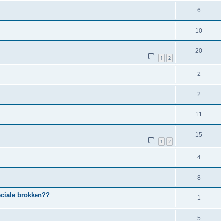
6
10
20
1
2
2
2
11
15
1
2
4
8
eciale brokken??
1
5