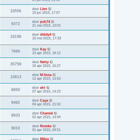
door
Lien
10556
16 jun 2015, 17:07
door
psh74
9372
21 mei 2015, 10:01
door
diddy4
18198
19 mei 2015, 17:33
door
Kay
7666
23 apr 2015, 18:12
door
Netty
35759
16 apr 2015, 16:27
door
M-lissa
10813
12 apr 2015, 13:53
door
aht
6650
07 apr 2015, 14:23
door
Caya
9482
04 apr 2015, 21:02
door
Chantal
8933
02 apr 2015, 14:44
door
Romke
9010
01 apr 2015, 09:51
door
Milou