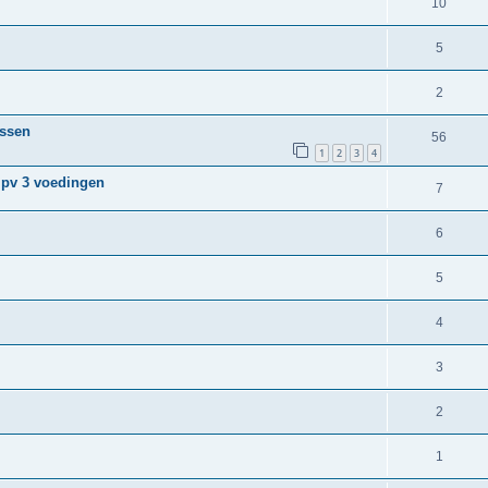
10
5
2
assen
56
1
2
3
4
ipv 3 voedingen
7
6
5
4
3
2
1