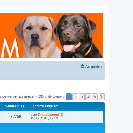
Aanmelden
1
2
3
4
5
Volgende
onderwerpen als gelezen
• 250 onderwerpen
WEERGAVES
LAATSTE BERICHT
door
Knutselsmurf
287759
11 dec 2019, 12:33