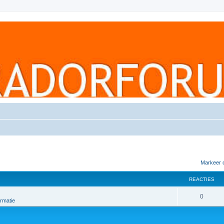
Markeer 
REACTIES
0
rmatie