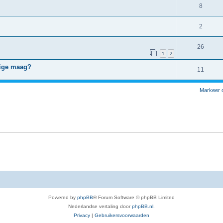
8
2
26
1
2
lige maag?
11
Markeer 
Powered by
phpBB
® Forum Software © phpBB Limited
Nederlandse vertaling door
phpBB.nl
.
Privacy
|
Gebruikersvoorwaarden