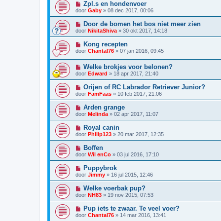
Zpl.s en hondenvoer
door
Gaby
»
08 dec 2017, 00:06
Door de bomen het bos niet meer zien
door
NikitaShiva
»
30 okt 2017, 14:18
Kong recepten
door
Chantal76
»
07 jan 2016, 09:45
Welke brokjes voor belonen?
door
Edward
»
18 apr 2017, 21:40
Orijen of RC Labrador Retriever Junior?
door
FamFaas
»
10 feb 2017, 21:06
Arden grange
door
Melinda
»
02 apr 2017, 11:07
Royal canin
door
Philip123
»
20 mar 2017, 12:35
Boffen
door
Wil enCo
»
03 jul 2016, 17:10
Puppybrok
door
Jimmy
»
16 jul 2015, 12:46
Welke voerbak pup?
door
NH83
»
19 nov 2015, 07:53
Pup iets te zwaar. Te veel voer?
door
Chantal76
»
14 mar 2016, 13:41