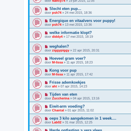
door
Nancy74
»
19 jun 2015, 11:05
Slecht eten pup...
door
psh74
»
24 mei 2015, 18:36
Energique en vitaalvers voor puppy!
door
psh74
»
13 mei 2015, 13:36
welke informatie klopt?
door
diddy4
»
17 mei 2015, 18:19
weghalen?
door
ziggypiggy
»
22 apr 2015, 20:31
Hoeveel gram voer?
door
M-lissa
»
11 apr 2015, 18:23
Kong voor pup
door
M-lissa
»
11 apr 2015, 17:42
Frisse ademkoekjes
door
aht
»
07 apr 2015, 14:23
Tijden van eten
door
Zuccherina
»
04 apr 2015, 13:16
Eiwit-arm voeding?
door
Chantal
»
01 apr 2015, 11:02
oeps 3 kilo aangekomen in 1 week....
door
Lab02
»
31 mar 2015, 12:25
Harde ontlasting > vers vlees