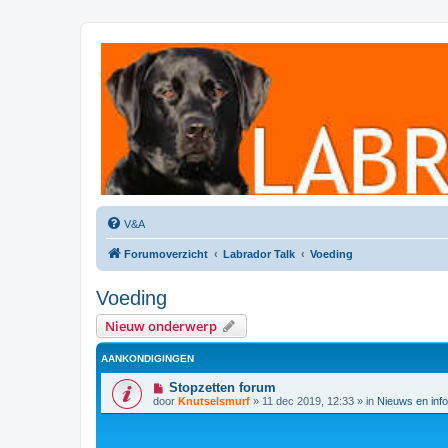
Labradorforum
Het gezelligste Labradorforum van Nederland en België!
V&A
Forumoverzicht
Labrador Talk
Voeding
Voeding
Nieuw onderwerp
AANKONDIGINGEN
Stopzetten forum
door
Knutselsmurf
»
11 dec 2019, 12:33
» in
Nieuws en info