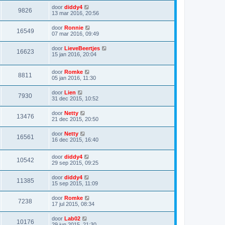
door
diddy4
9826
13 mar 2016, 20:56
door
Ronnie
16549
07 mar 2016, 09:49
door
LieveBeertjes
16623
15 jan 2016, 20:04
door
Romke
8811
05 jan 2016, 11:30
door
Lien
7930
31 dec 2015, 10:52
door
Netty
13476
21 dec 2015, 20:50
door
Netty
16561
16 dec 2015, 16:40
door
diddy4
10542
29 sep 2015, 09:25
door
diddy4
11385
15 sep 2015, 11:09
door
Romke
7238
17 jul 2015, 08:34
door
Lab02
10176
29 jun 2015, 21:30