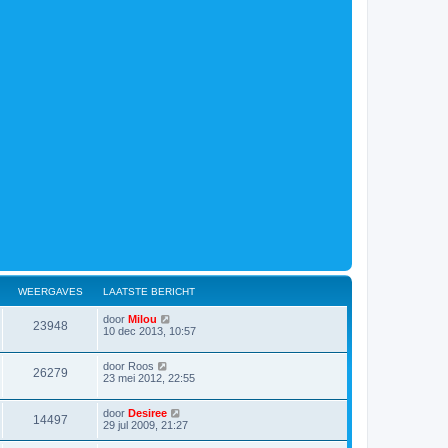
WEERGAVES
LAATSTE BERICHT
door
Milou
23948
10 dec 2013, 10:57
door
Roos
26279
23 mei 2012, 22:55
door
Desiree
14497
29 jul 2009, 21:27