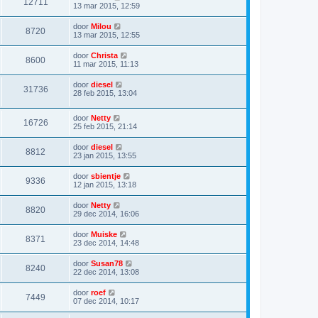
12711
13 mar 2015, 12:59
door
Milou
8720
13 mar 2015, 12:55
door
Christa
8600
11 mar 2015, 11:13
door
diesel
31736
28 feb 2015, 13:04
door
Netty
16726
25 feb 2015, 21:14
door
diesel
8812
23 jan 2015, 13:55
door
sbientje
9336
12 jan 2015, 13:18
door
Netty
8820
29 dec 2014, 16:06
door
Muiske
8371
23 dec 2014, 14:48
door
Susan78
8240
22 dec 2014, 13:08
door
roef
7449
07 dec 2014, 10:17