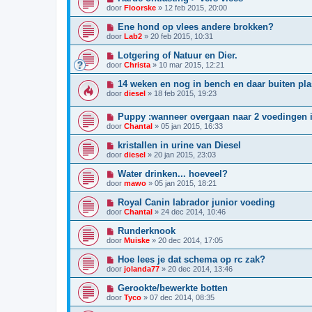
door
Floorske
»
12 feb 2015, 20:00
Ene hond op vlees andere brokken?
door
Lab2
»
20 feb 2015, 10:31
Lotgering of Natuur en Dier.
door
Christa
»
10 mar 2015, 12:21
14 weken en nog in bench en daar buiten pl
door
diesel
»
18 feb 2015, 19:23
Puppy :wanneer overgaan naar 2 voedingen 
door
Chantal
»
05 jan 2015, 16:33
kristallen in urine van Diesel
door
diesel
»
20 jan 2015, 23:03
Water drinken... hoeveel?
door
mawo
»
05 jan 2015, 18:21
Royal Canin labrador junior voeding
door
Chantal
»
24 dec 2014, 10:46
Runderknook
door
Muiske
»
20 dec 2014, 17:05
Hoe lees je dat schema op rc zak?
door
jolanda77
»
20 dec 2014, 13:46
Gerookte/bewerkte botten
door
Tyco
»
07 dec 2014, 08:35