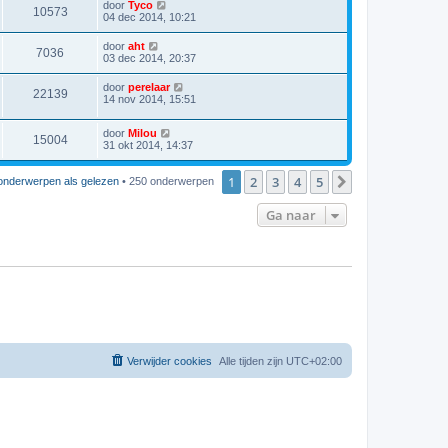
door
Tyco
10573
04 dec 2014, 10:21
door
aht
7036
03 dec 2014, 20:37
door
perelaar
22139
14 nov 2014, 15:51
door
Milou
15004
31 okt 2014, 14:37
1
2
3
4
5
Volgende
onderwerpen als gelezen
• 250 onderwerpen
Ga naar
Verwijder cookies
Alle tijden zijn
UTC+02:00