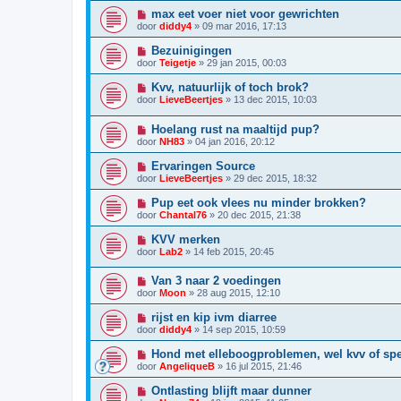
max eet voer niet voor gewrichten
door
diddy4
»
09 mar 2016, 17:13
Bezuinigingen
door
Teigetje
»
29 jan 2015, 00:03
Kvv, natuurlijk of toch brok?
door
LieveBeertjes
»
13 dec 2015, 10:03
Hoelang rust na maaltijd pup?
door
NH83
»
04 jan 2016, 20:12
Ervaringen Source
door
LieveBeertjes
»
29 dec 2015, 18:32
Pup eet ook vlees nu minder brokken?
door
Chantal76
»
20 dec 2015, 21:38
KVV merken
door
Lab2
»
14 feb 2015, 20:45
Van 3 naar 2 voedingen
door
Moon
»
28 aug 2015, 12:10
rijst en kip ivm diarree
door
diddy4
»
14 sep 2015, 10:59
Hond met elleboogproblemen, wel kvv of sp
door
AngeliqueB
»
16 jul 2015, 21:46
Ontlasting blijft maar dunner