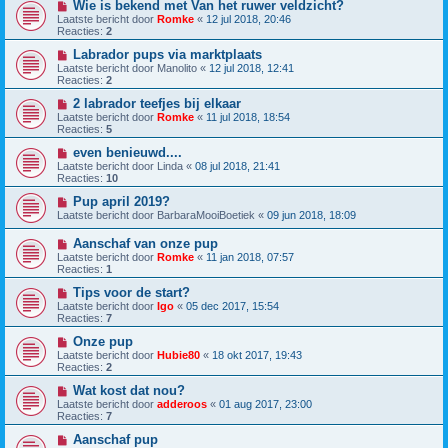
Wie is bekend met Van het ruwer veldzicht?
Laatste bericht door
Romke
«
12 jul 2018, 20:46
Reacties:
2
Labrador pups via marktplaats
Laatste bericht door
Manolito
«
12 jul 2018, 12:41
Reacties:
2
2 labrador teefjes bij elkaar
Laatste bericht door
Romke
«
11 jul 2018, 18:54
Reacties:
5
even benieuwd....
Laatste bericht door
Linda
«
08 jul 2018, 21:41
Reacties:
10
Pup april 2019?
Laatste bericht door
BarbaraMooiBoetiek
«
09 jun 2018, 18:09
Aanschaf van onze pup
Laatste bericht door
Romke
«
11 jan 2018, 07:57
Reacties:
1
Tips voor de start?
Laatste bericht door
Igo
«
05 dec 2017, 15:54
Reacties:
7
Onze pup
Laatste bericht door
Hubie80
«
18 okt 2017, 19:43
Reacties:
2
Wat kost dat nou?
Laatste bericht door
adderoos
«
01 aug 2017, 23:00
Reacties:
7
Aanschaf pup