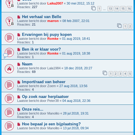
Laatste bericht door
Laika2007
«
30 mei 2012, 15:12
Reacties:
227
1
13
14
15
16
…
Het verhaal van Belle
Laatste bericht door
marron
«
08 feb 2007, 22:01
Reacties:
21
1
2
Ervaringen bij pupy kopen
Laatste bericht door
Romke
«
01 aug 2019, 18:41
Reacties:
1
Ben ik er klaar voor?
Laatste bericht door
Romke
«
01 aug 2019, 18:38
Reacties:
1
Naam
Laatste bericht door
Lala1984
«
18 dec 2018, 20:27
Reacties:
69
1
2
3
4
5
Import/raad van beheer
Laatste bericht door
Zoem
«
27 aug 2018, 13:56
Reacties:
4
Op zoek naar herplaatser
Laatste bericht door
Peter38
«
04 aug 2018, 22:36
Onze reis...
Laatste bericht door
Manolito
«
28 jul 2018, 19:31
Reacties:
4
Hoe bepaal je een bijplaatsing?
Laatste bericht door
Manolito
«
13 jul 2018, 09:34