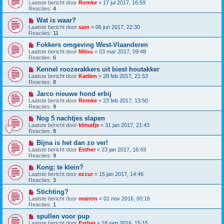
Laatste bericht door
Romke
«
17 jul 2017, 16:59
Reacties:
4
Wat is waar?
Laatste bericht door
sam
«
06 jun 2017, 22:30
Reacties:
11
Fokkers omgeving West-Vlaanderen
Laatste bericht door
Milou
«
03 mar 2017, 09:48
Reacties:
6
Kennel roozerakkers uit biest houtakker
Laatste bericht door
Karlien
«
28 feb 2017, 21:53
Reacties:
8
Jarco nieuwe hond erbij
Laatste bericht door
Romke
«
23 feb 2017, 13:50
Reacties:
9
Nog 5 nachtjes slapen
Laatste bericht door
klimafje
«
31 jan 2017, 21:43
Reacties:
8
Bijna is het dan zo ver!
Laatste bericht door
Esther
«
23 jan 2017, 16:43
Reacties:
9
Kong; te klein?
Laatste bericht door
ezzur
«
15 jan 2017, 14:46
Reacties:
3
Stichting?
Laatste bericht door
marron
«
01 nov 2016, 00:16
Reacties:
1
spullen voor pup
Laatste bericht door
Esther
«
18 sep 2016, 15:15