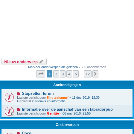
Nieuw onderwerp
Markeer onderwerpen als gelezen
• 555 onderwerpen
Pagina
1
van
12
1
2
3
4
5
12
Volgende
…
Aankondigingen
Stopzetten forum
Laatste bericht door
Knutselsmurf
«
11 dec 2019, 12:33
Geplaatst in
Nieuws en informatie
Informatie over de aanschaf van een labradorpup
Laatste bericht door
Gerritte
«
06 mar 2010, 21:56
Onderwerpen
Coco