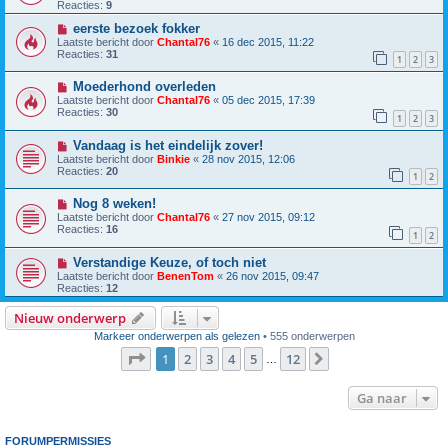
Reacties:
9
eerste bezoek fokker
Laatste bericht door
Chantal76
«
16 dec 2015, 11:22
Reacties:
31
1
2
3
Moederhond overleden
Laatste bericht door
Chantal76
«
05 dec 2015, 17:39
Reacties:
30
1
2
3
Vandaag is het eindelijk zover!
Laatste bericht door
Binkie
«
28 nov 2015, 12:06
Reacties:
20
1
2
Nog 8 weken!
Laatste bericht door
Chantal76
«
27 nov 2015, 09:12
Reacties:
16
1
2
Verstandige Keuze, of toch niet
Laatste bericht door
BenenTom
«
26 nov 2015, 09:47
Reacties:
12
Nieuw onderwerp
Markeer onderwerpen als gelezen
• 555 onderwerpen
Pagina
1
van
12
1
2
3
4
5
12
Volgende
…
Ga naar
FORUMPERMISSIES