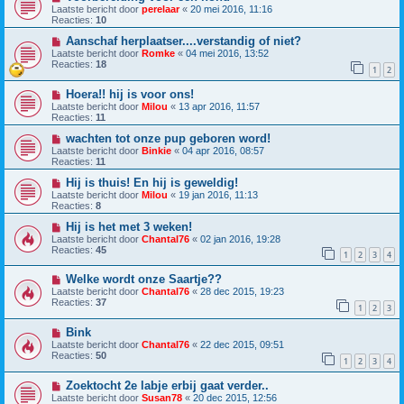
Laatste bericht door
perelaar
«
20 mei 2016, 11:16
Reacties:
10
Aanschaf herplaatser....verstandig of niet?
Laatste bericht door
Romke
«
04 mei 2016, 13:52
Reacties:
18
1
2
Hoera!! hij is voor ons!
Laatste bericht door
Milou
«
13 apr 2016, 11:57
Reacties:
11
wachten tot onze pup geboren word!
Laatste bericht door
Binkie
«
04 apr 2016, 08:57
Reacties:
11
Hij is thuis! En hij is geweldig!
Laatste bericht door
Milou
«
19 jan 2016, 11:13
Reacties:
8
Hij is het met 3 weken!
Laatste bericht door
Chantal76
«
02 jan 2016, 19:28
Reacties:
45
1
2
3
4
Welke wordt onze Saartje??
Laatste bericht door
Chantal76
«
28 dec 2015, 19:23
Reacties:
37
1
2
3
Bink
Laatste bericht door
Chantal76
«
22 dec 2015, 09:51
Reacties:
50
1
2
3
4
Zoektocht 2e labje erbij gaat verder..
Laatste bericht door
Susan78
«
20 dec 2015, 12:56