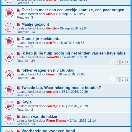
Reacties:
7
Over iets meer dan een weekje komt ze, een paar vragen.
Laatste bericht door
Milou
«
11 sep 2016, 09:47
Reacties:
3
Maatje gezocht
Laatste bericht door
Gentle
«
09 sep 2016, 21:04
Reacties:
13
Guus zijn zoektocht....
Laatste bericht door
psh74
«
15 jul 2016, 09:35
Reacties:
1
Ik heb jullie hulp nodig bij het vinden van een lieve labje.
Laatste bericht door
Yoran99
«
14 jul 2016, 11:38
Reacties:
34
1
2
3
fokker vragen en nlv clubdag
Laatste bericht door
Guus
«
28 jun 2016, 23:02
Reacties:
36
1
2
3
Tweede lab, Waar rekening mee te houden?
Laatste bericht door
corretje
«
16 jun 2016, 20:39
Reacties:
1
Kayja
Laatste bericht door
corretje
«
16 jun 2016, 20:28
Reacties:
3
Eisen van de fokker
Laatste bericht door
Pieter Klomp
«
14 jun 2016, 11:14
Reacties:
13
Voorbereiding voor een hond