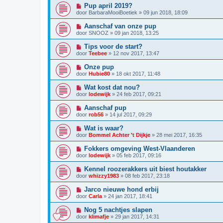
Pup april 2019?
door
BarbaraMooiBoetiek
»
09 jun 2018, 18:09
Aanschaf van onze pup
door
SNOOZ
»
09 jan 2018, 13:25
Tips voor de start?
door
Teebee
»
12 nov 2017, 13:47
Onze pup
door
Hubie80
»
18 okt 2017, 11:48
Wat kost dat nou?
door
lodewijk
»
24 feb 2017, 09:21
Aanschaf pup
door
rob56
»
14 jul 2017, 09:29
Wat is waar?
door
Bommel Achter 't Dijkje
»
28 mei 2017, 16:35
Fokkers omgeving West-Vlaanderen
door
lodewijk
»
05 feb 2017, 09:16
Kennel roozerakkers uit biest houtakker
door
whizzy1983
»
08 feb 2017, 23:18
Jarco nieuwe hond erbij
door
Carla
»
24 jan 2017, 18:41
Nog 5 nachtjes slapen
door
klimafje
»
29 jan 2017, 14:31