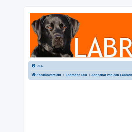
Labradorforum
Het gezelligste Labradorforum van Nederland en België!
V&A
Forumoverzicht
Labrador Talk
Aanschaf van een Labrad