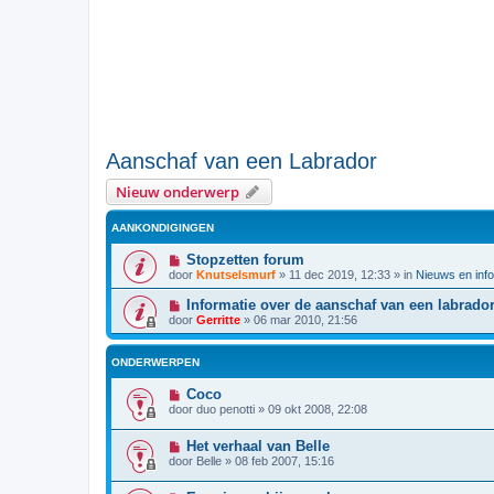
Aanschaf van een Labrador
Nieuw onderwerp
AANKONDIGINGEN
Stopzetten forum
door
Knutselsmurf
»
11 dec 2019, 12:33
» in
Nieuws en info
Informatie over de aanschaf van een labrado
door
Gerritte
»
06 mar 2010, 21:56
ONDERWERPEN
Coco
door
duo penotti
»
09 okt 2008, 22:08
Het verhaal van Belle
door
Belle
»
08 feb 2007, 15:16