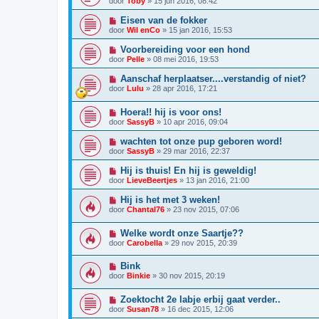
door
Toby
»
15 jun 2016, 08:42
Eisen van de fokker
door
Wil enCo
»
15 jan 2016, 15:53
Voorbereiding voor een hond
door
Pelle
»
08 mei 2016, 19:53
Aanschaf herplaatser....verstandig of niet?
door
Lulu
»
28 apr 2016, 17:21
Hoera!! hij is voor ons!
door
SassyB
»
10 apr 2016, 09:04
wachten tot onze pup geboren word!
door
SassyB
»
29 mar 2016, 22:37
Hij is thuis! En hij is geweldig!
door
LieveBeertjes
»
13 jan 2016, 21:00
Hij is het met 3 weken!
door
Chantal76
»
23 nov 2015, 07:06
Welke wordt onze Saartje??
door
Carobella
»
29 nov 2015, 20:39
Bink
door
Binkie
»
30 nov 2015, 20:19
Zoektocht 2e labje erbij gaat verder..
door
Susan78
»
16 dec 2015, 12:06