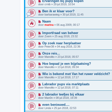
Ervaringen bij pupy kopen
door
crnib
»
29 jul 2019, 10:54
Ben ik er klaar voor?
door
barbarawieg
»
30 jul 2019, 11:45
Naam
door
marina
»
06 aug 2009, 00:17
Import/raad van beheer
door
Zoem
»
25 aug 2018, 23:32
Op zoek naar herplaatser
door
Peter38
»
04 aug 2018, 22:36
Onze reis...
door
Manolito
»
23 jul 2018, 05:57
Hoe bepaal je een bijplaatsing?
door
Manolito
»
13 jul 2018, 09:34
Wie is bekend met Van het ruwer veldzicht?
door
Manolito
»
12 jul 2018, 17:17
Labrador pups via marktplaats
door
Manolito
»
12 jul 2018, 07:11
2 labrador teefjes bij elkaar
door
Man0n
»
08 jul 2018, 19:39
even benieuwd....
door
Linda
»
25 jun 2018, 22:53