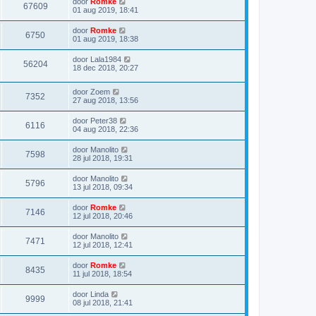
door
Romke
67609
01 aug 2019, 18:41
door
Romke
6750
01 aug 2019, 18:38
door
Lala1984
56204
18 dec 2018, 20:27
door
Zoem
7352
27 aug 2018, 13:56
door
Peter38
6116
04 aug 2018, 22:36
door
Manolito
7598
28 jul 2018, 19:31
door
Manolito
5796
13 jul 2018, 09:34
door
Romke
7146
12 jul 2018, 20:46
door
Manolito
7471
12 jul 2018, 12:41
door
Romke
8435
11 jul 2018, 18:54
door
Linda
9999
08 jul 2018, 21:41