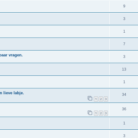
9
3
1
7
paar vragen.
3
13
1
n lieve labje.
34
1
2
3
36
1
2
3
1
3