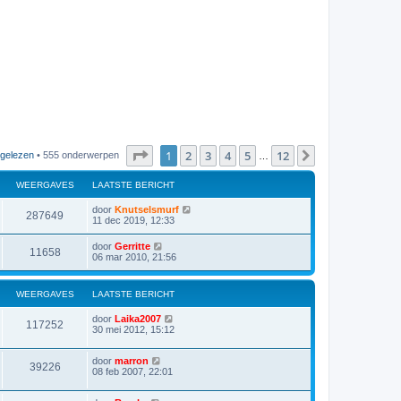
Pagina
1
van
12
1
2
3
4
5
12
Volgende
 gelezen
• 555 onderwerpen
…
WEERGAVES
LAATSTE BERICHT
door
Knutselsmurf
287649
11 dec 2019, 12:33
door
Gerritte
11658
06 mar 2010, 21:56
WEERGAVES
LAATSTE BERICHT
door
Laika2007
117252
30 mei 2012, 15:12
door
marron
39226
08 feb 2007, 22:01