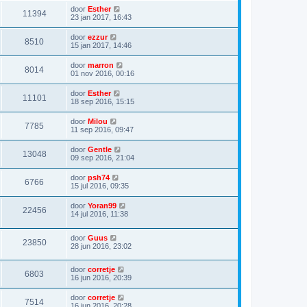
door
Esther
11394
23 jan 2017, 16:43
door
ezzur
8510
15 jan 2017, 14:46
door
marron
8014
01 nov 2016, 00:16
door
Esther
11101
18 sep 2016, 15:15
door
Milou
7785
11 sep 2016, 09:47
door
Gentle
13048
09 sep 2016, 21:04
door
psh74
6766
15 jul 2016, 09:35
door
Yoran99
22456
14 jul 2016, 11:38
door
Guus
23850
28 jun 2016, 23:02
door
corretje
6803
16 jun 2016, 20:39
door
corretje
7514
16 jun 2016, 20:28