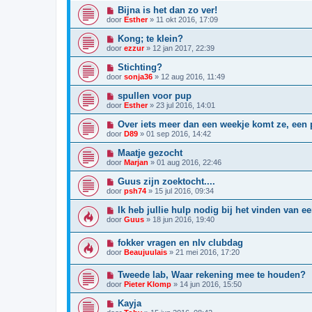
Bijna is het dan zo ver!
door
Esther
»
11 okt 2016, 17:09
Kong; te klein?
door
ezzur
»
12 jan 2017, 22:39
Stichting?
door
sonja36
»
12 aug 2016, 11:49
spullen voor pup
door
Esther
»
23 jul 2016, 14:01
Over iets meer dan een weekje komt ze, een 
door
D89
»
01 sep 2016, 14:42
Maatje gezocht
door
Marjan
»
01 aug 2016, 22:46
Guus zijn zoektocht....
door
psh74
»
15 jul 2016, 09:34
Ik heb jullie hulp nodig bij het vinden van ee
door
Guus
»
18 jun 2016, 19:40
fokker vragen en nlv clubdag
door
Beaujuulais
»
21 mei 2016, 17:20
Tweede lab, Waar rekening mee te houden?
door
Pieter Klomp
»
14 jun 2016, 15:50
Kayja