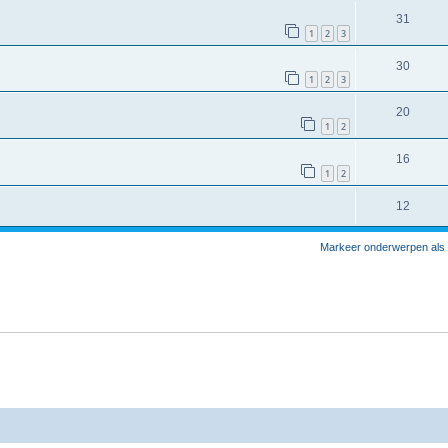
31
1
2
3
30
1
2
3
20
1
2
16
1
2
12
Markeer onderwerpen als