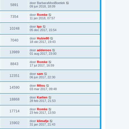
door
BarbaraMooiBoetiek
5891
09 jun 2018, 18:09
door
Romke
7354
11 jan 2018, 07:57
door
Igo
10248
05 dec 2017, 15:54
door
Hubie80
7040
18 okt 2017, 19:43
door
adderoos
13989
01 aug 2017, 23:00
door
Romke
8843
17 jul 2017, 16:59
door
sam
12351
06 jun 2017, 22:30
door
Milou
14590
03 mar 2017, 09:48
door
Karlien
18868
28 feb 2017, 21:53
door
Romke
17714
23 feb 2017, 13:50
door
klimafje
15902
31 jan 2017, 21:43