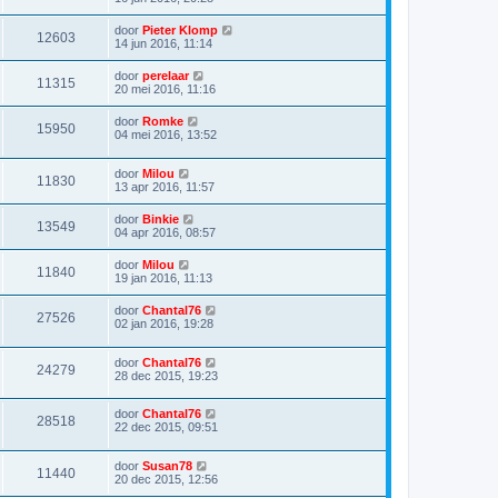
door
Pieter Klomp
12603
14 jun 2016, 11:14
door
perelaar
11315
20 mei 2016, 11:16
door
Romke
15950
04 mei 2016, 13:52
door
Milou
11830
13 apr 2016, 11:57
door
Binkie
13549
04 apr 2016, 08:57
door
Milou
11840
19 jan 2016, 11:13
door
Chantal76
27526
02 jan 2016, 19:28
door
Chantal76
24279
28 dec 2015, 19:23
door
Chantal76
28518
22 dec 2015, 09:51
door
Susan78
11440
20 dec 2015, 12:56