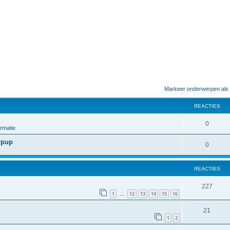
Markeer onderwerpen als
REACTIES
0
rmatie
rpup
0
REACTIES
227
1
12
13
14
15
16
…
21
1
2