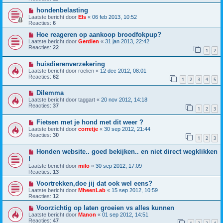
hondenbelasting
Laatste bericht door
Els
«
06 feb 2013, 10:52
Reacties:
6
Hoe reageren op aankoop broodfokpup?
Laatste bericht door
Gerdien
«
31 jan 2013, 22:42
Reacties:
22
1
2
huisdierenverzekering
Laatste bericht door
roelien
«
12 dec 2012, 08:01
Reacties:
62
1
2
3
4
5
Dilemma
Laatste bericht door
taggart
«
20 nov 2012, 14:18
Reacties:
37
1
2
3
Fietsen met je hond met dit weer ?
Laatste bericht door
corretje
«
30 sep 2012, 21:44
Reacties:
30
1
2
3
Honden website.. goed bekijken.. en niet direct wegklikken
!
Laatste bericht door
milo
«
30 sep 2012, 17:09
Reacties:
13
Voortrekken,doe jij dat ook wel eens?
Laatste bericht door
MheenLab
«
15 sep 2012, 10:59
Reacties:
12
Voorzichtig op laten groeien vs alles kunnen
Laatste bericht door
Manon
«
01 sep 2012, 14:51
Reacties:
47