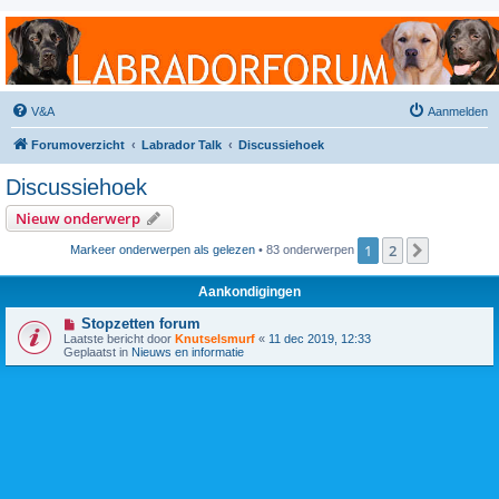
Labradorforum
Het gezelligste Labradorforum van Nederland en België!
V&A
Aanmelden
Forumoverzicht
Labrador Talk
Discussiehoek
Discussiehoek
Nieuw onderwerp
1
2
Volgende
Markeer onderwerpen als gelezen
• 83 onderwerpen
Aankondigingen
Stopzetten forum
Laatste bericht door
Knutselsmurf
«
11 dec 2019, 12:33
Geplaatst in
Nieuws en informatie