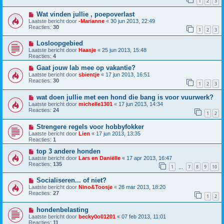
1
2
3
Wat vinden jullie , poepoverlast
Laatste bericht door
-Marianne
«
30 jun 2013, 22:49
Reacties:
30
1
2
3
Losloopgebied
Laatste bericht door
Haasje
«
25 jun 2013, 15:48
Reacties:
4
Gaat jouw lab mee op vakantie?
Laatste bericht door
sbientje
«
17 jun 2013, 16:51
Reacties:
30
1
2
3
wat doen jullie met een hond die bang is voor vuurwerk?
Laatste bericht door
michelle1301
«
17 jun 2013, 14:34
Reacties:
24
1
2
Strengere regels voor hobbyfokker
Laatste bericht door
Lien
«
17 jun 2013, 13:35
Reacties:
1
top 3 andere honden
Laatste bericht door
Lars en Daniëlle
«
17 apr 2013, 16:47
Reacties:
135
1
7
8
9
10
…
Socialiseren... of niet?
Laatste bericht door
Nino&Toosje
«
28 mar 2013, 18:20
Reacties:
27
1
2
hondenbelasting
Laatste bericht door
becky0o01201
«
07 feb 2013, 11:01
Reacties:
11