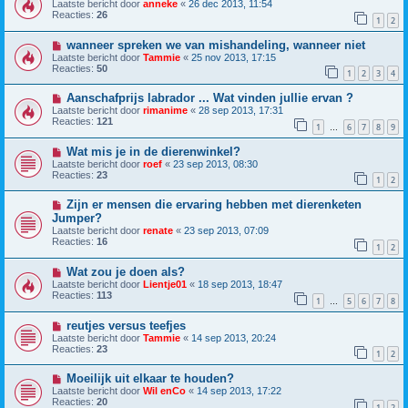
Laatste bericht door
anneke
«
26 dec 2013, 11:54
Reacties:
26
1
2
wanneer spreken we van mishandeling, wanneer niet
Laatste bericht door
Tammie
«
25 nov 2013, 17:15
Reacties:
50
1
2
3
4
Aanschafprijs labrador ... Wat vinden jullie ervan ?
Laatste bericht door
rimanime
«
28 sep 2013, 17:31
Reacties:
121
1
6
7
8
9
…
Wat mis je in de dierenwinkel?
Laatste bericht door
roef
«
23 sep 2013, 08:30
Reacties:
23
1
2
Zijn er mensen die ervaring hebben met dierenketen
Jumper?
Laatste bericht door
renate
«
23 sep 2013, 07:09
Reacties:
16
1
2
Wat zou je doen als?
Laatste bericht door
Lientje01
«
18 sep 2013, 18:47
Reacties:
113
1
5
6
7
8
…
reutjes versus teefjes
Laatste bericht door
Tammie
«
14 sep 2013, 20:24
Reacties:
23
1
2
Moeilijk uit elkaar te houden?
Laatste bericht door
Wil enCo
«
14 sep 2013, 17:22
Reacties:
20
1
2