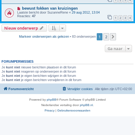
1
2
3
4
bewust fokken van kruizingen
Laatste bericht door
SuzanneRene
«
29 aug 2012, 13:04
Reacties:
47
1
2
3
4
Nieuw onderwerp
1
2
Volgende
Markeer onderwerpen als gelezen
• 83 onderwerpen
Ga naar
FORUMPERMISSIES
Je
kunt niet
nieuwe berichten plaatsen in dit forum
Je
kunt niet
reageren op onderwerpen in dit forum
Je
kunt niet
je eigen berichten wijzigen in dit forum
Je
kunt niet
je eigen berichten verwijderen in dit forum
Forumoverzicht
Verwijder cookies
Alle tijden zijn
UTC+02:00
Powered by
phpBB
® Forum Software © phpBB Limited
Nederlandse vertaling door
phpBB.nl
.
Privacy
|
Gebruikersvoorwaarden