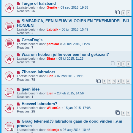
Tuigje of halsband
Laatste bericht door
Gentle
«
09 sep 2016, 19:55
Reacties:
26
1
2
SIMPARICA, EEN NIEUW VLOOIEN EN TEKENMIDDEL BIJ
HONDEN!
Laatste bericht door
Labtalk
«
08 jun 2016, 15:49
Reacties:
2
CatanDog's
Laatste bericht door
perelaar
«
20 mei 2016, 11:28
Reacties:
7
Waarom hebben jullie voor een hond gekozen?
Laatste bericht door
Binta
«
05 jul 2015, 11:23
Reacties:
38
1
2
3
Zilveren labradors
Laatste bericht door
Lien
«
07 mei 2015, 19:19
Reacties:
78
1
2
3
4
5
6
geen idee
Laatste bericht door
Lien
«
28 feb 2015, 14:56
Reacties:
1
Hoeveel labradors?
Laatste bericht door
Wil enCo
«
15 jan 2015, 17:08
Reacties:
25
1
2
Graag tekenen!39 labradors gaan de dood vinden i.v.m
proeven
Laatste bericht door
sbientje
«
26 aug 2014, 10:45