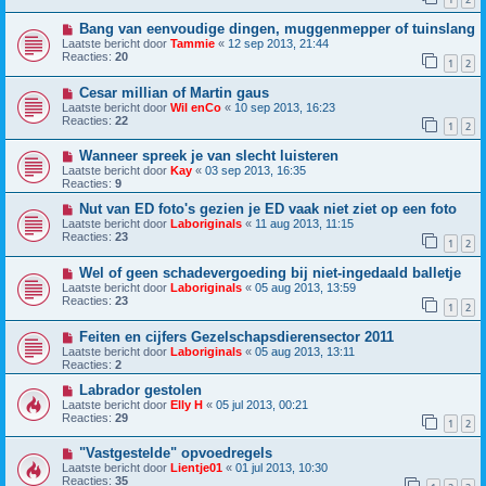
Bang van eenvoudige dingen, muggenmepper of tuinslang
Laatste bericht door
Tammie
«
12 sep 2013, 21:44
Reacties:
20
1
2
Cesar millian of Martin gaus
Laatste bericht door
Wil enCo
«
10 sep 2013, 16:23
Reacties:
22
1
2
Wanneer spreek je van slecht luisteren
Laatste bericht door
Kay
«
03 sep 2013, 16:35
Reacties:
9
Nut van ED foto's gezien je ED vaak niet ziet op een foto
Laatste bericht door
Laboriginals
«
11 aug 2013, 11:15
Reacties:
23
1
2
Wel of geen schadevergoeding bij niet-ingedaald balletje
Laatste bericht door
Laboriginals
«
05 aug 2013, 13:59
Reacties:
23
1
2
Feiten en cijfers Gezelschapsdierensector 2011
Laatste bericht door
Laboriginals
«
05 aug 2013, 13:11
Reacties:
2
Labrador gestolen
Laatste bericht door
Elly H
«
05 jul 2013, 00:21
Reacties:
29
1
2
"Vastgestelde" opvoedregels
Laatste bericht door
Lientje01
«
01 jul 2013, 10:30
Reacties:
35