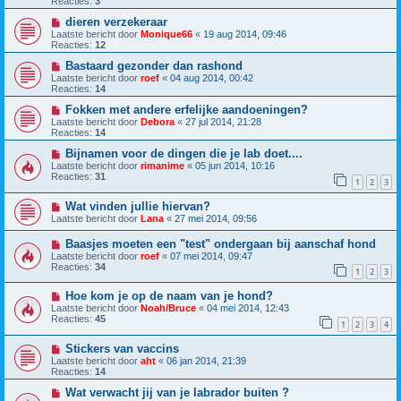
Reacties:
3
dieren verzekeraar
Laatste bericht door
Monique66
«
19 aug 2014, 09:46
Reacties:
12
Bastaard gezonder dan rashond
Laatste bericht door
roef
«
04 aug 2014, 00:42
Reacties:
14
Fokken met andere erfelijke aandoeningen?
Laatste bericht door
Debora
«
27 jul 2014, 21:28
Reacties:
14
Bijnamen voor de dingen die je lab doet....
Laatste bericht door
rimanime
«
05 jun 2014, 10:16
Reacties:
31
1
2
3
Wat vinden jullie hiervan?
Laatste bericht door
Lana
«
27 mei 2014, 09:56
Baasjes moeten een "test" ondergaan bij aanschaf hond
Laatste bericht door
roef
«
07 mei 2014, 09:47
Reacties:
34
1
2
3
Hoe kom je op de naam van je hond?
Laatste bericht door
Noah/Bruce
«
04 mei 2014, 12:43
Reacties:
45
1
2
3
4
Stickers van vaccins
Laatste bericht door
aht
«
06 jan 2014, 21:39
Reacties:
14
Wat verwacht jij van je labrador buiten ?