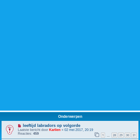
Onderwerpen
leeftijd labradors op volgorde
Laatste bericht door
Karlien
«
02 mei 2017, 20:19
Reacties:
459
1
28
29
30
31
…