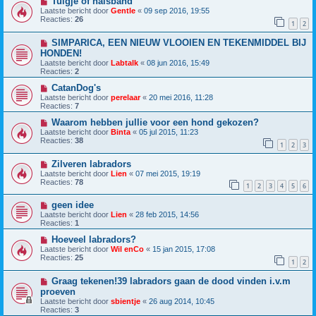
Tuigje of halsband
Laatste bericht door
Gentle
«
09 sep 2016, 19:55
Reacties:
26
1
2
SIMPARICA, EEN NIEUW VLOOIEN EN TEKENMIDDEL BIJ
HONDEN!
Laatste bericht door
Labtalk
«
08 jun 2016, 15:49
Reacties:
2
CatanDog's
Laatste bericht door
perelaar
«
20 mei 2016, 11:28
Reacties:
7
Waarom hebben jullie voor een hond gekozen?
Laatste bericht door
Binta
«
05 jul 2015, 11:23
Reacties:
38
1
2
3
Zilveren labradors
Laatste bericht door
Lien
«
07 mei 2015, 19:19
Reacties:
78
1
2
3
4
5
6
geen idee
Laatste bericht door
Lien
«
28 feb 2015, 14:56
Reacties:
1
Hoeveel labradors?
Laatste bericht door
Wil enCo
«
15 jan 2015, 17:08
Reacties:
25
1
2
Graag tekenen!39 labradors gaan de dood vinden i.v.m
proeven
Laatste bericht door
sbientje
«
26 aug 2014, 10:45
Reacties:
3