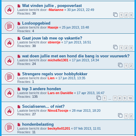
Wat vinden jullie , poepoverlast
Laatste bericht door
-Marianne
«
30 jun 2013, 22:49
Reacties:
30
1
2
3
Losloopgebied
Laatste bericht door
Haasje
«
25 jun 2013, 15:48
Reacties:
4
Gaat jouw lab mee op vakantie?
Laatste bericht door
sbientje
«
17 jun 2013, 16:51
Reacties:
30
1
2
3
wat doen jullie met een hond die bang is voor vuurwerk?
Laatste bericht door
michelle1301
«
17 jun 2013, 14:34
Reacties:
24
1
2
Strengere regels voor hobbyfokker
Laatste bericht door
Lien
«
17 jun 2013, 13:35
Reacties:
1
top 3 andere honden
Laatste bericht door
Lars en Daniëlle
«
17 apr 2013, 16:47
Reacties:
135
1
7
8
9
10
…
Socialiseren... of niet?
Laatste bericht door
Nino&Toosje
«
28 mar 2013, 18:20
Reacties:
27
1
2
hondenbelasting
Laatste bericht door
becky0o01201
«
07 feb 2013, 11:01
Reacties:
11