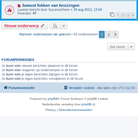
bewust fokken van kruizingen
Laatste bericht door
SuzanneRene
«
29 aug 2012, 13:04
Reacties:
47
1
2
3
4
Nieuw onderwerp
1
2
Volgende
Markeer onderwerpen als gelezen
• 83 onderwerpen
Ga naar
FORUMPERMISSIES
Je
kunt niet
nieuwe berichten plaatsen in dit forum
Je
kunt niet
reageren op onderwerpen in dit forum
Je
kunt niet
je eigen berichten wijzigen in dit forum
Je
kunt niet
je eigen berichten verwijderen in dit forum
Forumoverzicht
Verwijder cookies
Alle tijden zijn
UTC+02:00
Powered by
phpBB
® Forum Software © phpBB Limited
Nederlandse vertaling door
phpBB.nl
.
Privacy
|
Gebruikersvoorwaarden