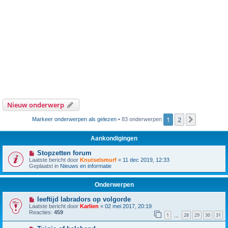
Nieuw onderwerp
1
2
Volgende
Markeer onderwerpen als gelezen
• 83 onderwerpen
Aankondigingen
Stopzetten forum
Laatste bericht door
Knutselsmurf
«
11 dec 2019, 12:33
Geplaatst in
Nieuws en informatie
Onderwerpen
leeftijd labradors op volgorde
Laatste bericht door
Karlien
«
02 mei 2017, 20:19
Reacties:
459
1
28
29
30
31
…