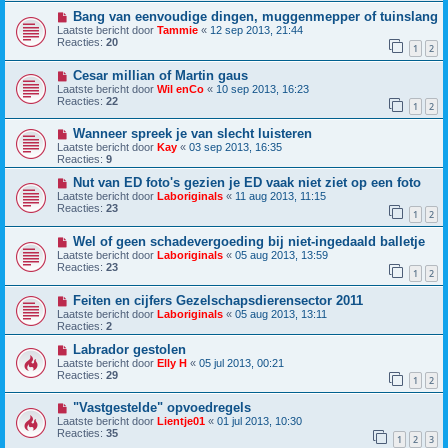
Bang van eenvoudige dingen, muggenmepper of tuinslang
Laatste bericht door
Tammie
«
12 sep 2013, 21:44
Reacties:
20
1
2
Cesar millian of Martin gaus
Laatste bericht door
Wil enCo
«
10 sep 2013, 16:23
Reacties:
22
1
2
Wanneer spreek je van slecht luisteren
Laatste bericht door
Kay
«
03 sep 2013, 16:35
Reacties:
9
Nut van ED foto's gezien je ED vaak niet ziet op een foto
Laatste bericht door
Laboriginals
«
11 aug 2013, 11:15
Reacties:
23
1
2
Wel of geen schadevergoeding bij niet-ingedaald balletje
Laatste bericht door
Laboriginals
«
05 aug 2013, 13:59
Reacties:
23
1
2
Feiten en cijfers Gezelschapsdierensector 2011
Laatste bericht door
Laboriginals
«
05 aug 2013, 13:11
Reacties:
2
Labrador gestolen
Laatste bericht door
Elly H
«
05 jul 2013, 00:21
Reacties:
29
1
2
"Vastgestelde" opvoedregels
Laatste bericht door
Lientje01
«
01 jul 2013, 10:30
Reacties:
35
1
2
3