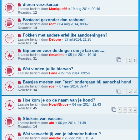
dieren verzekeraar
Laatste bericht door
Monique66
«
19 aug 2014, 09:46
Reacties:
12
Bastaard gezonder dan rashond
Laatste bericht door
roef
«
04 aug 2014, 00:42
Reacties:
14
Fokken met andere erfelijke aandoeningen?
Laatste bericht door
Debora
«
27 jul 2014, 21:28
Reacties:
14
Bijnamen voor de dingen die je lab doet....
Laatste bericht door
rimanime
«
05 jun 2014, 10:16
Reacties:
31
1
2
3
Wat vinden jullie hiervan?
Laatste bericht door
Lana
«
27 mei 2014, 09:56
Baasjes moeten een "test" ondergaan bij aanschaf hond
Laatste bericht door
roef
«
07 mei 2014, 09:47
Reacties:
34
1
2
3
Hoe kom je op de naam van je hond?
Laatste bericht door
Noah/Bruce
«
04 mei 2014, 12:43
Reacties:
45
1
2
3
4
Stickers van vaccins
Laatste bericht door
aht
«
06 jan 2014, 21:39
Reacties:
14
Wat verwacht jij van je labrador buiten ?
Laatste bericht door
anneke
«
26 dec 2013, 11:54