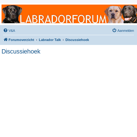
Labradorforum
Het gezelligste Labradorforum van Nederland en België!
V&A
Aanmelden
Forumoverzicht
Labrador Talk
Discussiehoek
Discussiehoek