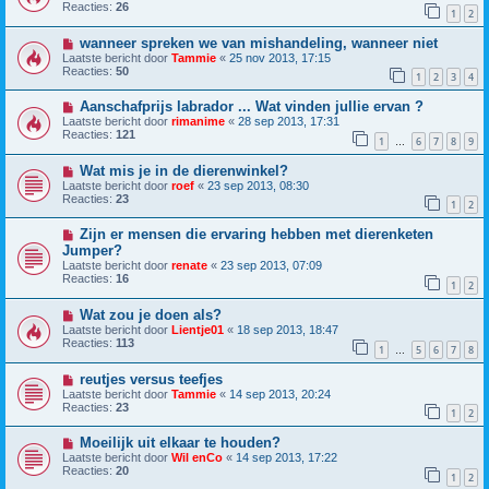
Reacties:
26
1
2
wanneer spreken we van mishandeling, wanneer niet
Laatste bericht door
Tammie
«
25 nov 2013, 17:15
Reacties:
50
1
2
3
4
Aanschafprijs labrador ... Wat vinden jullie ervan ?
Laatste bericht door
rimanime
«
28 sep 2013, 17:31
Reacties:
121
1
6
7
8
9
…
Wat mis je in de dierenwinkel?
Laatste bericht door
roef
«
23 sep 2013, 08:30
Reacties:
23
1
2
Zijn er mensen die ervaring hebben met dierenketen
Jumper?
Laatste bericht door
renate
«
23 sep 2013, 07:09
Reacties:
16
1
2
Wat zou je doen als?
Laatste bericht door
Lientje01
«
18 sep 2013, 18:47
Reacties:
113
1
5
6
7
8
…
reutjes versus teefjes
Laatste bericht door
Tammie
«
14 sep 2013, 20:24
Reacties:
23
1
2
Moeilijk uit elkaar te houden?
Laatste bericht door
Wil enCo
«
14 sep 2013, 17:22
Reacties:
20
1
2