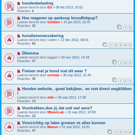
hondenbelasting
Laatste bericht door
Els
«
06 feb 2013, 10:52
Reacties:
6
Hoe reageren op aankoop broodfokpup?
Laatste bericht door
Gerdien
«
31 jan 2013, 22:42
Reacties:
22
1
2
huisdierenverzekering
Laatste bericht door
roelien
«
12 dec 2012, 08:01
Reacties:
62
1
2
3
4
5
Dilemma
Laatste bericht door
taggart
«
20 nov 2012, 14:18
Reacties:
37
1
2
3
Fietsen met je hond met dit weer ?
Laatste bericht door
corretje
«
30 sep 2012, 21:44
Reacties:
30
1
2
3
Honden website.. goed bekijken.. en niet direct wegklikken
!
Laatste bericht door
milo
«
30 sep 2012, 17:09
Reacties:
13
Voortrekken,doe jij dat ook wel eens?
Laatste bericht door
MheenLab
«
15 sep 2012, 10:59
Reacties:
12
Voorzichtig op laten groeien vs alles kunnen
Laatste bericht door
Manon
«
01 sep 2012, 14:51
Reacties:
47
1
2
3
4