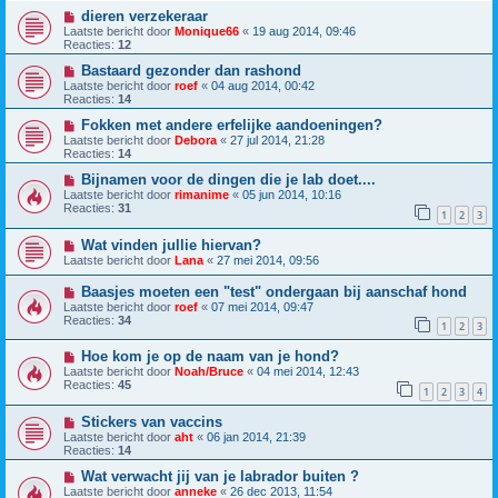
dieren verzekeraar
Laatste bericht door
Monique66
«
19 aug 2014, 09:46
Reacties:
12
Bastaard gezonder dan rashond
Laatste bericht door
roef
«
04 aug 2014, 00:42
Reacties:
14
Fokken met andere erfelijke aandoeningen?
Laatste bericht door
Debora
«
27 jul 2014, 21:28
Reacties:
14
Bijnamen voor de dingen die je lab doet....
Laatste bericht door
rimanime
«
05 jun 2014, 10:16
Reacties:
31
1
2
3
Wat vinden jullie hiervan?
Laatste bericht door
Lana
«
27 mei 2014, 09:56
Baasjes moeten een "test" ondergaan bij aanschaf hond
Laatste bericht door
roef
«
07 mei 2014, 09:47
Reacties:
34
1
2
3
Hoe kom je op de naam van je hond?
Laatste bericht door
Noah/Bruce
«
04 mei 2014, 12:43
Reacties:
45
1
2
3
4
Stickers van vaccins
Laatste bericht door
aht
«
06 jan 2014, 21:39
Reacties:
14
Wat verwacht jij van je labrador buiten ?
Laatste bericht door
anneke
«
26 dec 2013, 11:54