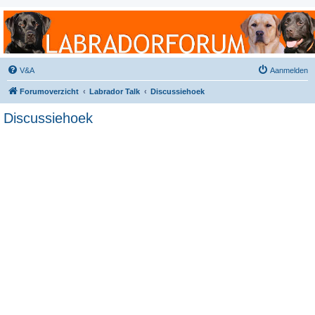
Labradorforum
Het gezelligste Labradorforum van Nederland en België!
V&A
Aanmelden
Forumoverzicht
Labrador Talk
Discussiehoek
Discussiehoek