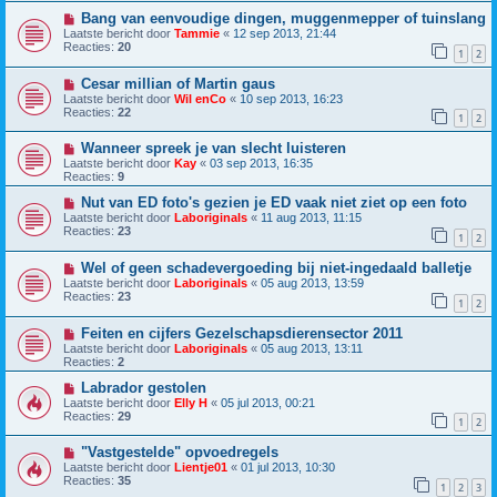
Bang van eenvoudige dingen, muggenmepper of tuinslang
Laatste bericht door
Tammie
«
12 sep 2013, 21:44
Reacties:
20
1
2
Cesar millian of Martin gaus
Laatste bericht door
Wil enCo
«
10 sep 2013, 16:23
Reacties:
22
1
2
Wanneer spreek je van slecht luisteren
Laatste bericht door
Kay
«
03 sep 2013, 16:35
Reacties:
9
Nut van ED foto's gezien je ED vaak niet ziet op een foto
Laatste bericht door
Laboriginals
«
11 aug 2013, 11:15
Reacties:
23
1
2
Wel of geen schadevergoeding bij niet-ingedaald balletje
Laatste bericht door
Laboriginals
«
05 aug 2013, 13:59
Reacties:
23
1
2
Feiten en cijfers Gezelschapsdierensector 2011
Laatste bericht door
Laboriginals
«
05 aug 2013, 13:11
Reacties:
2
Labrador gestolen
Laatste bericht door
Elly H
«
05 jul 2013, 00:21
Reacties:
29
1
2
"Vastgestelde" opvoedregels
Laatste bericht door
Lientje01
«
01 jul 2013, 10:30
Reacties:
35
1
2
3