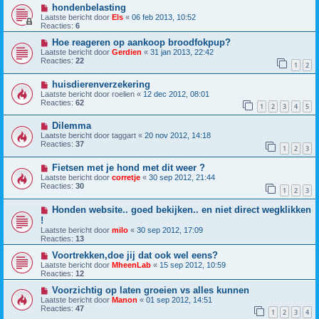
hondenbelasting
Laatste bericht door
Els
«
06 feb 2013, 10:52
Reacties:
6
Hoe reageren op aankoop broodfokpup?
Laatste bericht door
Gerdien
«
31 jan 2013, 22:42
Reacties:
22
1
2
huisdierenverzekering
Laatste bericht door
roelien
«
12 dec 2012, 08:01
Reacties:
62
1
2
3
4
5
Dilemma
Laatste bericht door
taggart
«
20 nov 2012, 14:18
Reacties:
37
1
2
3
Fietsen met je hond met dit weer ?
Laatste bericht door
corretje
«
30 sep 2012, 21:44
Reacties:
30
1
2
3
Honden website.. goed bekijken.. en niet direct wegklikken
!
Laatste bericht door
milo
«
30 sep 2012, 17:09
Reacties:
13
Voortrekken,doe jij dat ook wel eens?
Laatste bericht door
MheenLab
«
15 sep 2012, 10:59
Reacties:
12
Voorzichtig op laten groeien vs alles kunnen
Laatste bericht door
Manon
«
01 sep 2012, 14:51
Reacties:
47
1
2
3
4