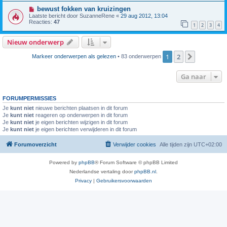
bewust fokken van kruizingen
Laatste bericht door
SuzanneRene
«
29 aug 2012, 13:04
Reacties:
47
1
2
3
4
Nieuw onderwerp
1
2
Volgende
Markeer onderwerpen als gelezen
• 83 onderwerpen
Ga naar
FORUMPERMISSIES
Je
kunt niet
nieuwe berichten plaatsen in dit forum
Je
kunt niet
reageren op onderwerpen in dit forum
Je
kunt niet
je eigen berichten wijzigen in dit forum
Je
kunt niet
je eigen berichten verwijderen in dit forum
Forumoverzicht
Verwijder cookies
Alle tijden zijn
UTC+02:00
Powered by
phpBB
® Forum Software © phpBB Limited
Nederlandse vertaling door
phpBB.nl
.
Privacy
|
Gebruikersvoorwaarden