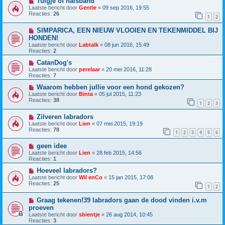
Tuigje of halsband
Laatste bericht door
Gentle
«
09 sep 2016, 19:55
Reacties:
26
1
2
SIMPARICA, EEN NIEUW VLOOIEN EN TEKENMIDDEL BIJ
HONDEN!
Laatste bericht door
Labtalk
«
08 jun 2016, 15:49
Reacties:
2
CatanDog's
Laatste bericht door
perelaar
«
20 mei 2016, 11:28
Reacties:
7
Waarom hebben jullie voor een hond gekozen?
Laatste bericht door
Binta
«
05 jul 2015, 11:23
Reacties:
38
1
2
3
Zilveren labradors
Laatste bericht door
Lien
«
07 mei 2015, 19:19
Reacties:
78
1
2
3
4
5
6
geen idee
Laatste bericht door
Lien
«
28 feb 2015, 14:56
Reacties:
1
Hoeveel labradors?
Laatste bericht door
Wil enCo
«
15 jan 2015, 17:08
Reacties:
25
1
2
Graag tekenen!39 labradors gaan de dood vinden i.v.m
proeven
Laatste bericht door
sbientje
«
26 aug 2014, 10:45
Reacties:
3