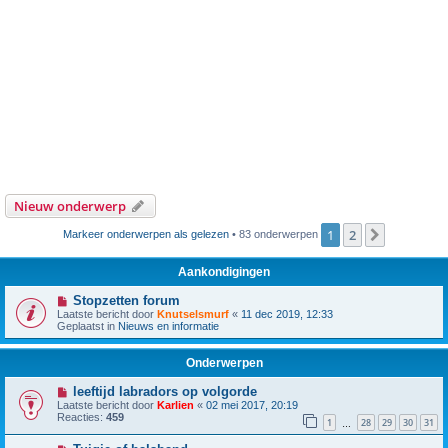
Nieuw onderwerp
1
2
Volgende
Markeer onderwerpen als gelezen
• 83 onderwerpen
Aankondigingen
Stopzetten forum
Laatste bericht door
Knutselsmurf
«
11 dec 2019, 12:33
Geplaatst in
Nieuws en informatie
Onderwerpen
leeftijd labradors op volgorde
Laatste bericht door
Karlien
«
02 mei 2017, 20:19
Reacties:
459
1
28
29
30
31
…