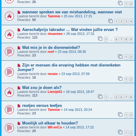
Reacties:
26
1
2
wanneer spreken we van mishandeling, wanneer niet
Laatste bericht door
Tammie
«
25 nov 2013, 17:15
Reacties:
50
1
2
3
4
Aanschafprijs labrador ... Wat vinden jullie ervan ?
Laatste bericht door
rimanime
«
28 sep 2013, 17:31
Reacties:
121
1
6
7
8
9
…
Wat mis je in de dierenwinkel?
Laatste bericht door
roef
«
23 sep 2013, 08:30
Reacties:
23
1
2
Zijn er mensen die ervaring hebben met dierenketen
Jumper?
Laatste bericht door
renate
«
23 sep 2013, 07:09
Reacties:
16
1
2
Wat zou je doen als?
Laatste bericht door
Lientje01
«
18 sep 2013, 18:47
Reacties:
113
1
5
6
7
8
…
reutjes versus teefjes
Laatste bericht door
Tammie
«
14 sep 2013, 20:24
Reacties:
23
1
2
Moeilijk uit elkaar te houden?
Laatste bericht door
Wil enCo
«
14 sep 2013, 17:22
Reacties:
20
1
2