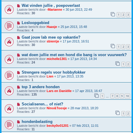
Wat vinden jullie , poepoverlast
Laatste bericht door
-Marianne
«
30 jun 2013, 22:49
Reacties:
30
1
2
3
Losloopgebied
Laatste bericht door
Haasje
«
25 jun 2013, 15:48
Reacties:
4
Gaat jouw lab mee op vakantie?
Laatste bericht door
sbientje
«
17 jun 2013, 16:51
Reacties:
30
1
2
3
wat doen jullie met een hond die bang is voor vuurwerk?
Laatste bericht door
michelle1301
«
17 jun 2013, 14:34
Reacties:
24
1
2
Strengere regels voor hobbyfokker
Laatste bericht door
Lien
«
17 jun 2013, 13:35
Reacties:
1
top 3 andere honden
Laatste bericht door
Lars en Daniëlle
«
17 apr 2013, 16:47
Reacties:
135
1
7
8
9
10
…
Socialiseren... of niet?
Laatste bericht door
Nino&Toosje
«
28 mar 2013, 18:20
Reacties:
27
1
2
hondenbelasting
Laatste bericht door
becky0o01201
«
07 feb 2013, 11:01
Reacties:
11