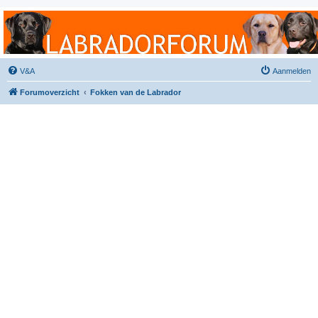
Labradorforum
Het gezelligste Labradorforum van Nederland en België!
V&A
Aanmelden
Forumoverzicht
Fokken van de Labrador