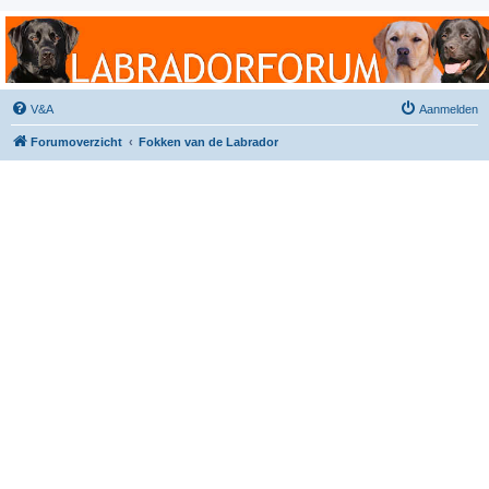
Labradorforum
Het gezelligste Labradorforum van Nederland en België!
V&A
Aanmelden
Forumoverzicht
Fokken van de Labrador