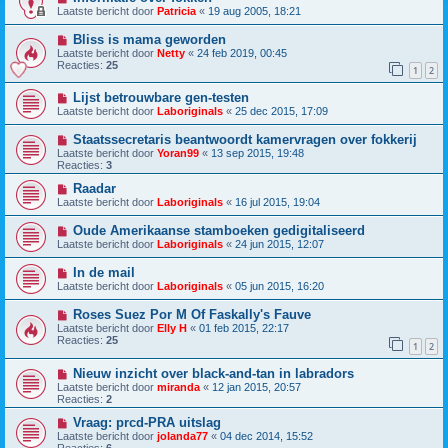
Laatste bericht door
Patricia
«
19 aug 2005, 18:21
Bliss is mama geworden
Laatste bericht door
Netty
«
24 feb 2019, 00:45
Reacties:
25
1
2
Lijst betrouwbare gen-testen
Laatste bericht door
Laboriginals
«
25 dec 2015, 17:09
Staatssecretaris beantwoordt kamervragen over fokkerij
Laatste bericht door
Yoran99
«
13 sep 2015, 19:48
Reacties:
3
Raadar
Laatste bericht door
Laboriginals
«
16 jul 2015, 19:04
Oude Amerikaanse stamboeken gedigitaliseerd
Laatste bericht door
Laboriginals
«
24 jun 2015, 12:07
In de mail
Laatste bericht door
Laboriginals
«
05 jun 2015, 16:20
Roses Suez Por M Of Faskally's Fauve
Laatste bericht door
Elly H
«
01 feb 2015, 22:17
Reacties:
25
1
2
Nieuw inzicht over black-and-tan in labradors
Laatste bericht door
miranda
«
12 jan 2015, 20:57
Reacties:
2
Vraag: prcd-PRA uitslag
Laatste bericht door
jolanda77
«
04 dec 2014, 15:52