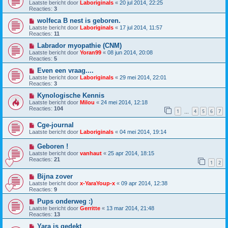
Laatste bericht door
Laboriginals
«
20 jul 2014, 22:25
Reacties:
3
wolfeca B nest is geboren.
Laatste bericht door
Laboriginals
«
17 jul 2014, 11:57
Reacties:
11
Labrador myopathie (CNM)
Laatste bericht door
Yoran99
«
08 jun 2014, 20:08
Reacties:
5
Even een vraag....
Laatste bericht door
Laboriginals
«
29 mei 2014, 22:01
Reacties:
3
Kynologische Kennis
Laatste bericht door
Milou
«
24 mei 2014, 12:18
Reacties:
104
1
4
5
6
7
…
Cge-journal
Laatste bericht door
Laboriginals
«
04 mei 2014, 19:14
Geboren !
Laatste bericht door
vanhaut
«
25 apr 2014, 18:15
Reacties:
21
1
2
Bijna zover
Laatste bericht door
x-YaraYoup-x
«
09 apr 2014, 12:38
Reacties:
9
Pups onderweg :)
Laatste bericht door
Gerritte
«
13 mar 2014, 21:48
Reacties:
13
Yara is gedekt