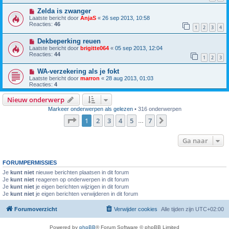
Zelda is zwanger
Laatste bericht door
AnjaS
«
26 sep 2013, 10:58
Reacties:
46
1
2
3
4
Dekbeperking reuen
Laatste bericht door
brigitte064
«
05 sep 2013, 12:04
Reacties:
44
1
2
3
WA-verzekering als je fokt
Laatste bericht door
marron
«
28 aug 2013, 01:03
Reacties:
4
Nieuw onderwerp
Markeer onderwerpen als gelezen
• 316 onderwerpen
Pagina
1
van
7
1
2
3
4
5
7
Volgende
…
Ga naar
FORUMPERMISSIES
Je
kunt niet
nieuwe berichten plaatsen in dit forum
Je
kunt niet
reageren op onderwerpen in dit forum
Je
kunt niet
je eigen berichten wijzigen in dit forum
Je
kunt niet
je eigen berichten verwijderen in dit forum
Forumoverzicht
Verwijder cookies
Alle tijden zijn
UTC+02:00
Powered by
phpBB
® Forum Software © phpBB Limited