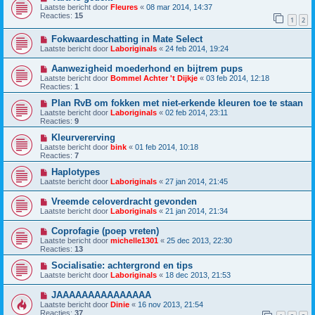
Laatste bericht door
Fleures
«
08 mar 2014, 14:37
Reacties:
15
1
2
Fokwaardeschatting in Mate Select
Laatste bericht door
Laboriginals
«
24 feb 2014, 19:24
Aanwezigheid moederhond en bijtrem pups
Laatste bericht door
Bommel Achter 't Dijkje
«
03 feb 2014, 12:18
Reacties:
1
Plan RvB om fokken met niet-erkende kleuren toe te staan
Laatste bericht door
Laboriginals
«
02 feb 2014, 23:11
Reacties:
9
Kleurvererving
Laatste bericht door
bink
«
01 feb 2014, 10:18
Reacties:
7
Haplotypes
Laatste bericht door
Laboriginals
«
27 jan 2014, 21:45
Vreemde celoverdracht gevonden
Laatste bericht door
Laboriginals
«
21 jan 2014, 21:34
Coprofagie (poep vreten)
Laatste bericht door
michelle1301
«
25 dec 2013, 22:30
Reacties:
13
Socialisatie: achtergrond en tips
Laatste bericht door
Laboriginals
«
18 dec 2013, 21:53
JAAAAAAAAAAAAAAA
Laatste bericht door
Dinie
«
16 nov 2013, 21:54
Reacties:
37