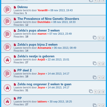
1
2
3
Dekreu
Laatste bericht door
Yoran99
«
08 nov 2013, 19:43
Reacties:
5
The Prevalence of Nine Genetic Disorders
Laatste bericht door
Dutchlabs
«
08 nov 2013, 18:33
Reacties:
12
Zelda's pups alweer 3 weken
Laatste bericht door
marron
«
07 nov 2013, 23:49
Reacties:
18
1
2
Zelda's pups bijna 2 weken
Laatste bericht door
Annamaria
«
06 nov 2013, 08:49
Reacties:
14
Zelda's nestje is geboren
Laatste bericht door
AnjaS
«
22 okt 2013, 15:01
Reacties:
27
1
2
PP deel 2
Laatste bericht door
Joyce
«
14 okt 2013, 14:17
Reacties:
18
1
2
Zelda nog ongeveer 2 weken te gaan
Laatste bericht door
Joyce
«
14 okt 2013, 14:17
Reacties:
31
1
2
3
PP
Laatste bericht door
labbers
«
30 sep 2013, 18:25
Reacties:
27
1
2