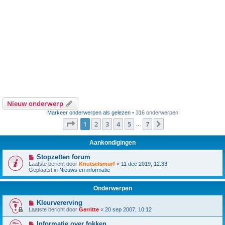
Nieuw onderwerp
Markeer onderwerpen als gelezen
• 316 onderwerpen
Pagina
1
van
7
1
2
3
4
5
7
Volgende
…
Aankondigingen
Stopzetten forum
Laatste bericht door
Knutselsmurf
«
11 dec 2019, 12:33
Geplaatst in
Nieuws en informatie
Onderwerpen
Kleurvererving
Laatste bericht door
Gerritte
«
20 sep 2007, 10:12
Informatie over fokken