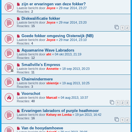
zijn er ervaringen van deze fokker?
Laatste bericht door
Joyce
«
29 mar 2014, 23:27
Reacties:
2
Diskwalificatie fokker
Laatste bericht door
Joyce
«
29 mar 2014, 23:20
Reacties:
15
1
2
Goede fokker omgeving Oisterwijk (NB)
Laatste bericht door
Joyce
«
29 mar 2014, 23:10
Reacties:
4
Aquamarine Wave Labradors
Laatste bericht door
aht
«
04 okt 2013, 21:19
Reacties:
12
Smallville's Empress
Laatste bericht door
Annette
«
18 sep 2013, 20:23
Reacties:
11
Chairwindermere
Laatste bericht door
sbientje
«
19 aug 2013, 10:25
Reacties:
3
Voorschot
Laatste bericht door
Marcail
«
04 aug 2013, 10:37
Reacties:
40
1
2
3
Ervaringen labradors of purple heathmoor
Laatste bericht door
Kelsey en Lenka
«
19 jun 2013, 16:42
Reacties:
16
1
2
Van de hooydamhoeve
Laatste bericht door
ArjanK
«
29 mei 2013, 20:06