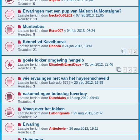
Reacties:
5
Ervaringen met een pup van Maison la Montaigne?
Laatste bericht door
becky0o01201
«
07 feb 2013, 11:05
Reacties:
13
Muntenbos
Laatste bericht door
Ester007
«
04 feb 2013, 06:24
Reacties:
9
Kennel vd Kavelhoeve
Laatste bericht door
Debora
«
24 jan 2013, 13:41
Reacties:
21
1
2
goeie fokker omgeving hengelo
Laatste bericht door
ElisabethErnstDave
«
01 okt 2012, 22:46
Reacties:
31
1
2
3
wie ervaringen met van het huyerenscheveld
Laatste bericht door
Labrador5738
«
20 sep 2012, 15:55
Reacties:
3
nakomelingen bobsdog loverboy
Laatste bericht door
Dutchlabs
«
13 sep 2012, 09:43
Reacties:
4
Vraag over het fokken
Laatste bericht door
Laboriginals
«
29 aug 2012, 12:32
Reacties:
12
Ervaring
Laatste bericht door
Artiedevie
«
26 aug 2012, 19:11
Reacties:
2
Oriënteren