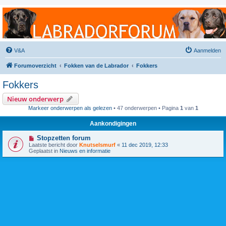
Labradorforum
Het gezelligste Labradorforum van Nederland en België!
V&A
Aanmelden
Forumoverzicht
Fokken van de Labrador
Fokkers
Fokkers
Nieuw onderwerp
Markeer onderwerpen als gelezen
• 47 onderwerpen • Pagina
1
van
1
Aankondigingen
Stopzetten forum
Laatste bericht door
Knutselsmurf
«
11 dec 2019, 12:33
Geplaatst in
Nieuws en informatie