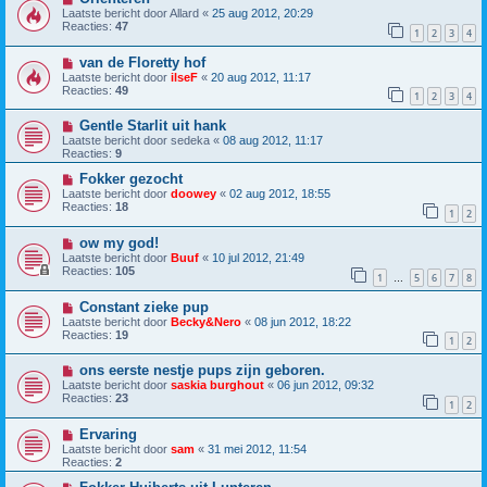
Laatste bericht door
Allard
«
25 aug 2012, 20:29
Reacties:
47
1
2
3
4
van de Floretty hof
Laatste bericht door
ilseF
«
20 aug 2012, 11:17
Reacties:
49
1
2
3
4
Gentle Starlit uit hank
Laatste bericht door
sedeka
«
08 aug 2012, 11:17
Reacties:
9
Fokker gezocht
Laatste bericht door
doowey
«
02 aug 2012, 18:55
Reacties:
18
1
2
ow my god!
Laatste bericht door
Buuf
«
10 jul 2012, 21:49
Reacties:
105
1
5
6
7
8
…
Constant zieke pup
Laatste bericht door
Becky&Nero
«
08 jun 2012, 18:22
Reacties:
19
1
2
ons eerste nestje pups zijn geboren.
Laatste bericht door
saskia burghout
«
06 jun 2012, 09:32
Reacties:
23
1
2
Ervaring
Laatste bericht door
sam
«
31 mei 2012, 11:54
Reacties:
2