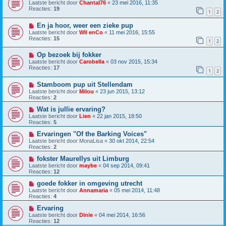
Laatste bericht door
Chantal76
«
23 mei 2016, 11:35
Reacties:
19
1
2
En ja hoor, weer een zieke pup
Laatste bericht door
Wil enCo
«
11 mei 2016, 15:55
Reacties:
15
1
2
Op bezoek bij fokker
Laatste bericht door
Carobella
«
03 nov 2015, 15:34
Reacties:
17
1
2
Stamboom pup uit Stellendam
Laatste bericht door
Milou
«
23 jun 2015, 13:12
Reacties:
2
Wat is jullie ervaring?
Laatste bericht door
Lien
«
22 jan 2015, 18:50
Reacties:
5
Ervaringen "Of the Barking Voices"
Laatste bericht door
MonaLisa
«
30 okt 2014, 22:54
Reacties:
2
fokster Maurellys uit Limburg
Laatste bericht door
maybe
«
04 sep 2014, 09:41
Reacties:
12
goede fokker in omgeving utrecht
Laatste bericht door
Annamaria
«
05 mei 2014, 11:48
Reacties:
4
Ervaring
Laatste bericht door
Dinie
«
04 mei 2014, 16:56
Reacties:
12