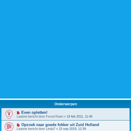
Onderwerpen
Even opletten!
Laatste bericht door
ForumTeam
«
19 feb 2011, 11:45
Opzoek naar goede fokker uit Zuid Holland
Laatste bericht door
Linda7
«
15 sep 2019, 12:39