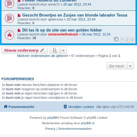
Fokker Huiberts uit Lunteren
Laatste bericht door
annie71
«
20 apr 2012, 23:44
Reacties:
8
Gezocht Broertjes en Zusjes van blonde labrador Tessa
Laatste bericht door
ajwiersma
«
20 mar 2012, 22:44
Reacties:
6
Dit las ik op de site van een golden fokker
Laatste bericht door
retrieverliefhebster
«
06 mar 2012, 11:24
Reacties:
38
1
2
3
Nieuw onderwerp
Markeer onderwerpen als gelezen
• 47 onderwerpen • Pagina
1
van
1
Ga naar
FORUMPERMISSIES
Je
kunt niet
nieuwe berichten plaatsen in dit forum
Je
kunt niet
reageren op onderwerpen in dit forum
Je
kunt niet
je eigen berichten wijzigen in dit forum
Je
kunt niet
je eigen berichten verwijderen in dit forum
Forumoverzicht
Verwijder cookies
Alle tijden zijn
UTC+02:00
Powered by
phpBB
® Forum Software © phpBB Limited
Nederlandse vertaling door
phpBB.nl
.
Privacy
|
Gebruikersvoorwaarden