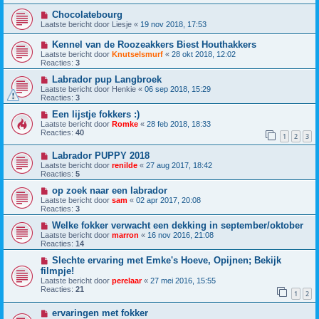
Chocolatebourg
Laatste bericht door
Liesje
«
19 nov 2018, 17:53
Kennel van de Roozeakkers Biest Houthakkers
Laatste bericht door
Knutselsmurf
«
28 okt 2018, 12:02
Reacties:
3
Labrador pup Langbroek
Laatste bericht door
Henkie
«
06 sep 2018, 15:29
Reacties:
3
Een lijstje fokkers :)
Laatste bericht door
Romke
«
28 feb 2018, 18:33
Reacties:
40
1
2
3
Labrador PUPPY 2018
Laatste bericht door
renilde
«
27 aug 2017, 18:42
Reacties:
5
op zoek naar een labrador
Laatste bericht door
sam
«
02 apr 2017, 20:08
Reacties:
3
Welke fokker verwacht een dekking in september/oktober
Laatste bericht door
marron
«
16 nov 2016, 21:08
Reacties:
14
Slechte ervaring met Emke's Hoeve, Opijnen; Bekijk
filmpje!
Laatste bericht door
perelaar
«
27 mei 2016, 15:55
Reacties:
21
1
2
ervaringen met fokker