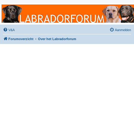
Labradorforum
Het gezelligste Labradorforum van Nederland en België!
V&A
Aanmelden
Forumoverzicht
Over het Labradorforum